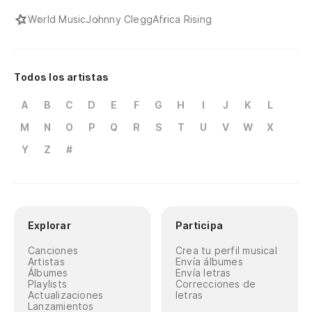
World Music
Johnny Clegg
Africa Rising
Todos los artistas
A
B
C
D
E
F
G
H
I
J
K
L
M
N
O
P
Q
R
S
T
U
V
W
X
Y
Z
#
Explorar
Participa
Canciones
Crea tu perfil musical
Artistas
Envía álbumes
Álbumes
Envía letras
Playlists
Correcciones de
Actualizaciones
letras
Lanzamientos