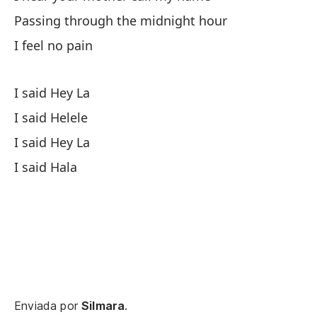
Di
Passing through the midnight hour
Di
I feel no pain
Di
I said Hey La
Di
I said Helele
I said Hey La
I said Hala
Enviada por
Silmara
.