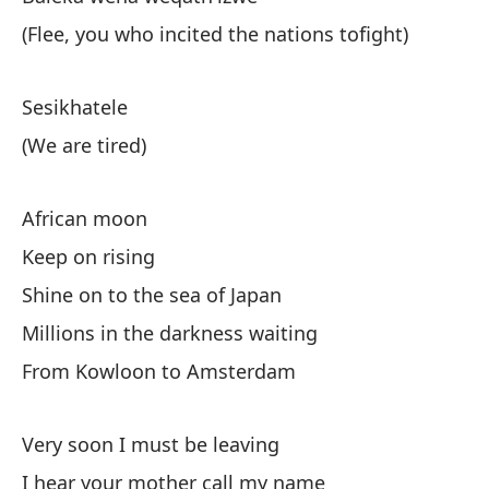
Es
(Flee, you who incited the nations tofight)
Lu
Sesikhatele
Si
(We are tired)
Br
African moon
Mi
Keep on rising
De
Shine on to the sea of Japan
Mu
Millions in the darkness waiting
Es
From Kowloon to Amsterdam
Pa
Very soon I must be leaving
No
I hear your mother call my name