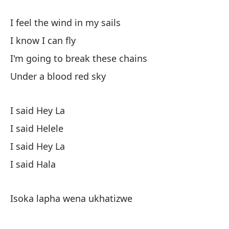
I feel the wind in my sails
Si
I know I can fly
Sé
I'm going to break these chains
Vo
Under a blood red sky
Ba
I said Hey La
Di
I said Helele
Di
I said Hey La
Di
I said Hala
Di
Isoka lapha wena ukhatizwe
Is