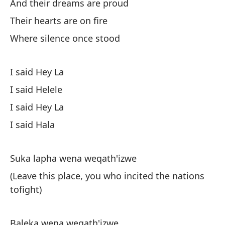
And their dreams are proud
Y 
Their hearts are on fire
Su
Where silence once stood
Do
I said Hey La
Di
I said Helele
Di
I said Hey La
Di
I said Hala
Di
Suka lapha wena weqath'izwe
Sa
pe
(Leave this place, you who incited the nations
tofight)
Hu
Baleka wena weqath'izwe