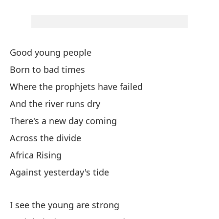
Good young people
Bu
Born to bad times
Na
Where the prophjets have failed
Do
And the river runs dry
Y 
There's a new day coming
Vi
Across the divide
A 
Africa Rising
El
Against yesterday's tide
Co
I see the young are strong
Ve