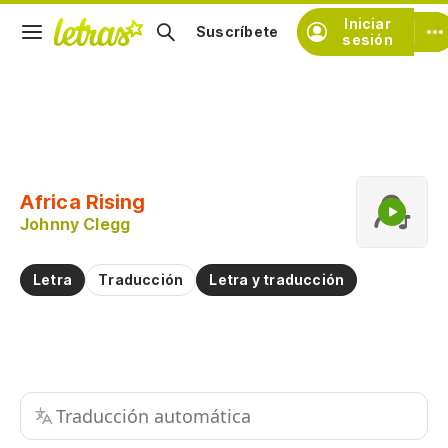
Iniciar
Suscríbete
sesión
Copiar fragmento
Copiar toda la letra
Africa Rising
Practicar la pronunciación de
Johnny Clegg
Comentar sobre este fragmento
Letra
Traducción
Letra y traducción
Traducción automática