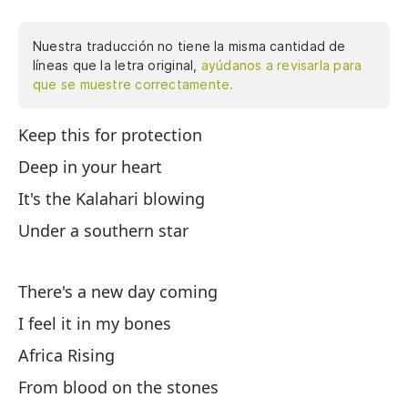
Nuestra traducción no tiene la misma cantidad de
líneas que la letra original,
ayúdanos a revisarla para
que se muestre correctamente.
Keep this for protection
Gu
Deep in your heart
En
It's the Kalahari blowing
Es
Under a southern star
Ba
There's a new day coming
Vi
I feel it in my bones
Lo
Africa Rising
El
From blood on the stones
De