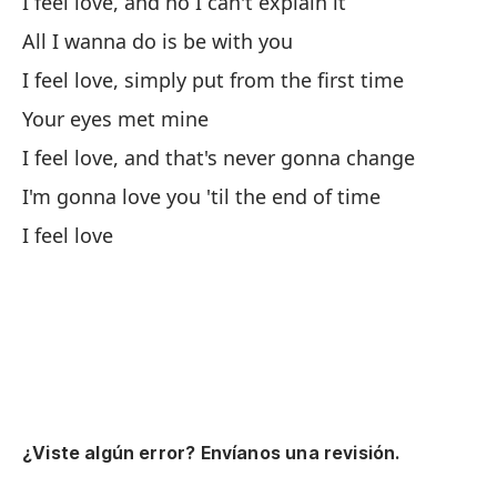
I feel love, and no I can't explain it
Si
All I wanna do is be with you
I feel love, simply put from the first time
Es
Your eyes met mine
I feel love, and that's never gonna change
Ah
I'm gonna love you 'til the end of time
No
I feel love
Me
Be
Me
Y 
¿Viste algún error? Envíanos una revisión.