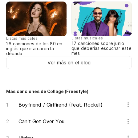
Ap
Si
I 
Listas musicales
Listas musicales
17 canciones sobre junio
26 canciones de los 80 en
To
que deberías escuchar este
inglés que marcaron la
mes
década
Al
Ver más en el blog
Si
I 
Más canciones de Collage (Freestyle)
Qu
Boyfriend / Girlfirend (feat. Rockell)
Yo
Can't Get Over You
Si
I 