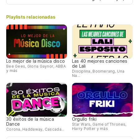
Ca
Playlists relacionadas
Su
I 
Si
Lo mejor de la música disco
Las 40 mejores canciones
de Lali
I 
Bee Gees, Gloria Gaynor, ABBA
y más
Disciplina, Boomerang, Una
Na...
Ap
Si
I 
30 éxitos de la música
Orgullo friki
Dance
Star Wars, Game of Thrones,
To
Harry Potter y más
Corona, Haddaway, Cascada...
Al