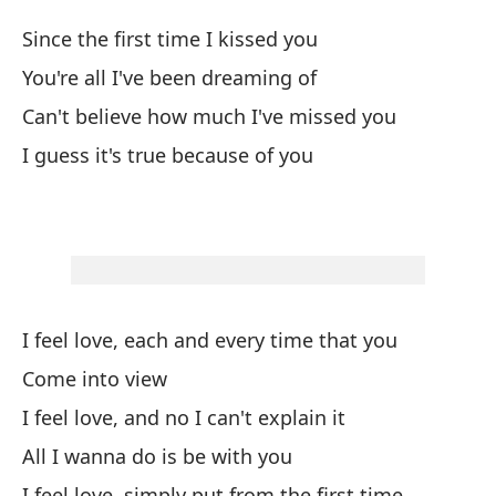
Lu
Since the first time I kissed you
Th
You're all I've been dreaming of
Can't believe how much I've missed you
Pe
I guess it's true because of you
Pe
Ya
Lu
I feel love, each and every time that you
He
Come into view
I feel love, and no I can't explain it
All I wanna do is be with you
De
I feel love, simply put from the first time