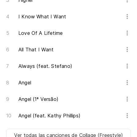
Higher
Te
I Know What I Want
I'
Love Of A Lifetime
Si
All That I Want
Si
Always (feat. Stefano)
De
Angel
Si
Angel (1ª Versão)
Er
Angel (feat. Kathy Phillips)
Yo
No
Ver todas las canciones
de Collage (Freestyle)