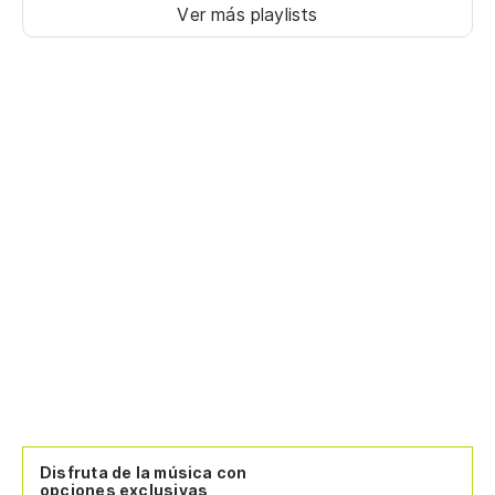
Ver más playlists
Si
I 
Qu
Yo
Si
I 
Te
I'
Si
Disfruta de la música con
opciones exclusivas