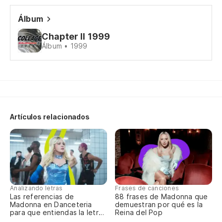
De
Álbum
Si
Chapter II 1999
Er
Álbum • 1999
Yo
No
Ca
Artículos relacionados
Su
I 
Si
Analizando letras
Frases de canciones
Las referencias de
88 frases de Madonna que
I 
Madonna en Danceteria
demuestran por qué es la
para que entiendas la letra
Reina del Pop
completa