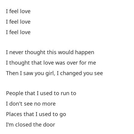
S
I feel love
I 
I feel love
I feel love
Si
I never thought this would happen
Si
I thought that love was over for me
Si
Then I saw you girl, I changed you see
Nu
People that I used to run to
I 
I don't see no more
Places that I used to go
Pe
I'm closed the door
I 