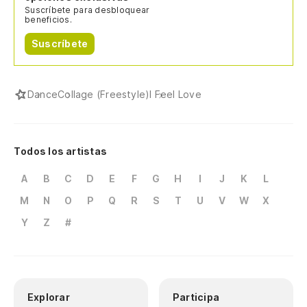
Suscríbete para desbloquear
beneficios.
Suscríbete
Dance
Collage (Freestyle)
I Feel Love
Todos los artistas
A
B
C
D
E
F
G
H
I
J
K
L
M
N
O
P
Q
R
S
T
U
V
W
X
Y
Z
#
Explorar
Participa