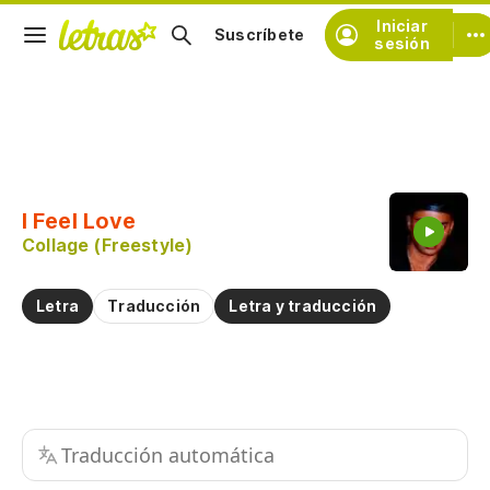
Iniciar
Suscríbete
sesión
Copiar fragmento
Copiar toda la letra
I Feel Love
Practicar la pronunciación de
Collage (Freestyle)
Comentar sobre este fragmento
Letra
Traducción
Letra y traducción
Traducción automática