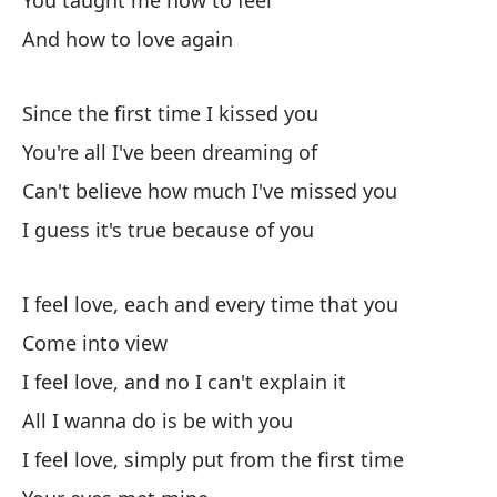
You taught me how to feel
I 
And how to love again
Ap
Since the first time I kissed you
Si
You're all I've been dreaming of
I 
Can't believe how much I've missed you
I guess it's true because of you
To
Al
I feel love, each and every time that you
Si
Come into view
I 
I feel love, and no I can't explain it
All I wanna do is be with you
Qu
I feel love, simply put from the first time
Yo