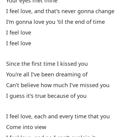
Your eyes met mine
Si
I feel love, and that's never gonna change
I 
I'm gonna love you 'til the end of time
Te
I feel love
I feel love
I'
Si
Since the first time I kissed you
You're all I've been dreaming of
Ha
Can't believe how much I've missed you
Lo
I guess it's true because of you
Pe
I feel love, each and every time that you
I 
Come into view
De