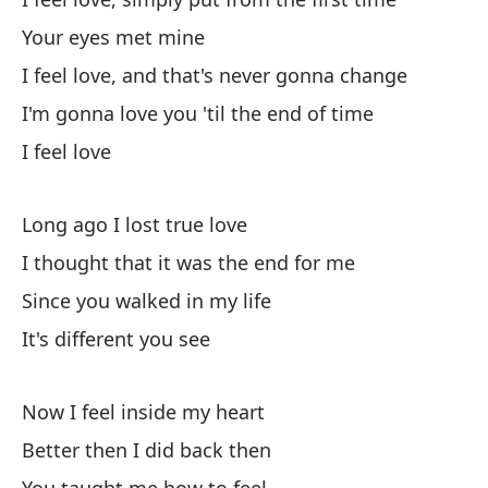
Si
Your eyes met mine
Er
I feel love, and that's never gonna change
Yo
I'm gonna love you 'til the end of time
No
I feel love
Ca
Long ago I lost true love
Su
I thought that it was the end for me
I 
Since you walked in my life
It's different you see
Now I feel inside my heart
Better then I did back then
Si