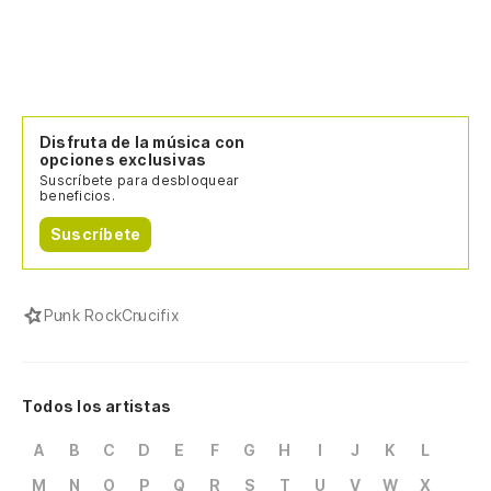
Disfruta de la música con
opciones exclusivas
Suscríbete para desbloquear
beneficios.
Suscríbete
Punk Rock
Crucifix
Todos los artistas
A
B
C
D
E
F
G
H
I
J
K
L
M
N
O
P
Q
R
S
T
U
V
W
X