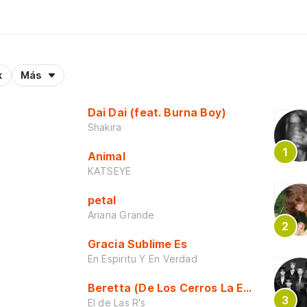
k
Más
Dai Dai (feat. Burna Boy)
Shakira
Animal
KATSEYE
petal
Ariana Grande
Gracia Sublime Es
En Espiritu Y En Verdad
Beretta (De Los Cerros La Escuela)
El de Las R's