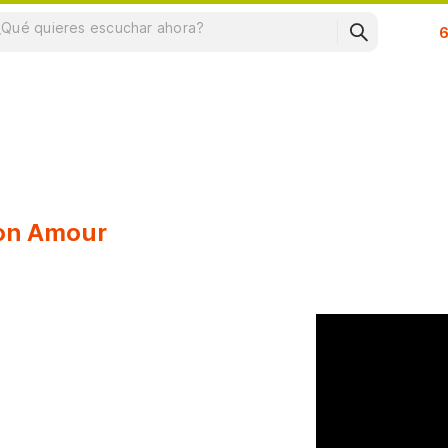
Su
on Amour