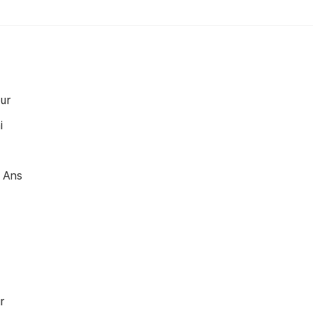
ur
i
8 Ans
r