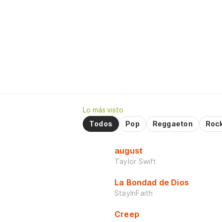
Lo más visto
Todos
Pop
Reggaeton
Roc
august
Taylor Swift
La Bondad de Dios
StayInFaith
Creep