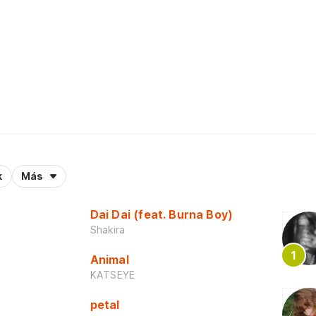
k
Más
Dai Dai (feat. Burna Boy)
Shakira
Animal
KATSEYE
petal