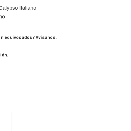
Calypso Italiano
ano
án equivocados? Avísanos.
ión.