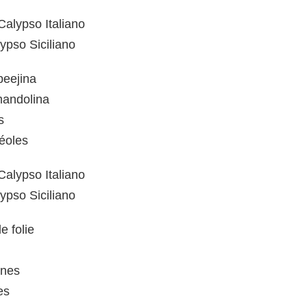
Calypso Italiano
ypso Siciliano
beejina
 mandolina
s
éoles
Calypso Italiano
ypso Siciliano
e folie
ines
es