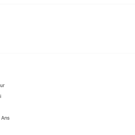
ur
i
8 Ans