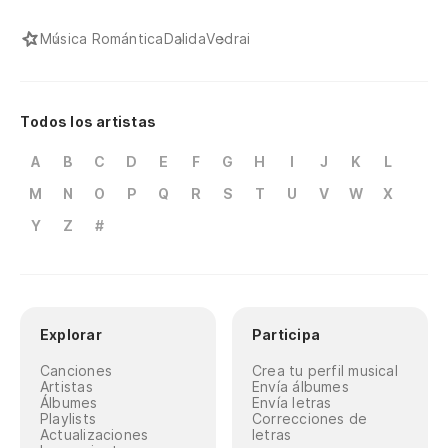
Música Romántica
Dalida
Vedrai
Todos los artistas
A
B
C
D
E
F
G
H
I
J
K
L
M
N
O
P
Q
R
S
T
U
V
W
X
Y
Z
#
Explorar
Participa
Canciones
Crea tu perfil musical
Artistas
Envía álbumes
Álbumes
Envía letras
Playlists
Correcciones de
Actualizaciones
letras