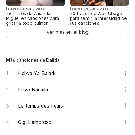
Ve
Frases de canciones
Frases de canciones
58 frases de Amanda
50 frases de Alex Ubago
Miguel en canciones para
para sentir la intensidad de
Ve
gritar a todo pulmón
sus canciones
Ver más en el blog
Qu
ca
Fo
Más canciones de Dalida
Ve
Helwa Ya Baladi
Ve
Hava Naguila
No
qu
Le temps des fleurs
No
Gigi L'amoroso