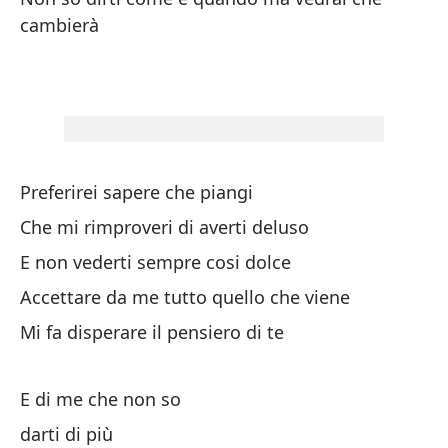
cambierà
Sí
Si
Qu
Ch
Preferirei sapere che piangi
Ve
Che mi rimproveri di averti deluso
E non vederti sempre cosi dolce
Ve
Accettare da me tutto quello che viene
Mi fa disperare il pensiero di te
Qu
ca
E di me che non so
Fo
darti di più