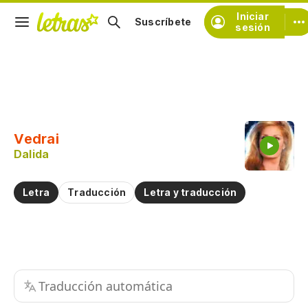
Iniciar
Suscríbete
sesión
Copiar fragmento
Copiar toda la letra
Vedrai
Practicar la pronunciación de
Dalida
Comentar sobre este fragmento
Letra
Traducción
Letra y traducción
Traducción automática