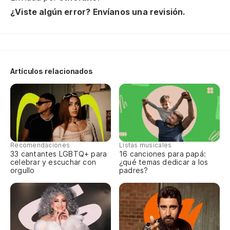
¿Viste algún error? Envíanos una revisión.
Y 
E 
Ac
Artículos relacionados
Ac
Me
Mi
Recomendaciones
Listas musicales
33 cantantes LGBTQ+ para
16 canciones para papá:
celebrar y escuchar con
¿qué temas dedicar a los
Y 
orgullo
padres?
da