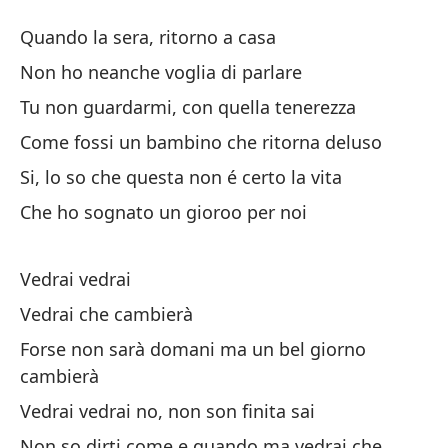
V
Quando la sera, ritorno a casa
Ve
Non ho neanche voglia di parlare
Tu non guardarmi, con quella tenerezza
Cu
Come fossi un bambino che ritorna deluso
Qu
Si, lo so che questa non é certo la vita
Ni
Che ho sognato un gioroo per noi
No
Vedrai vedrai
No
Vedrai che cambierà
Tu
Forse non sarà domani ma un bel giorno
Co
cambierà
de
Vedrai vedrai no, non son finita sai
Co
Non so dirti come e quando ma vedrai che