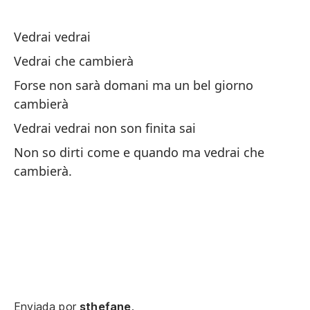
Ve
Ve
Vedrai vedrai
Vedrai che cambierà
No
qu
Forse non sarà domani ma un bel giorno
cambierà
No
Vedrai vedrai non son finita sai
Non so dirti come e quando ma vedrai che
cambierà.
Pr
Pr
Qu
Enviada por
sthefane
.
Ch