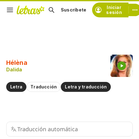
Iniciar
Suscríbete
sesión
Copiar fragmento
Copiar toda la letra
Hélèna
Practicar la pronunciación de
Dalida
Comentar sobre este fragmento
Letra
Traducción
Letra y traducción
Traducción automática