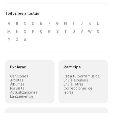
Todos los artistas
A
B
C
D
E
F
G
H
I
J
K
L
M
N
O
P
Q
R
S
T
U
V
W
X
Y
Z
#
Explorar
Participa
Canciones
Crea tu perfil musical
Artistas
Envía álbumes
Álbumes
Envía letras
Playlists
Correcciones de
Actualizaciones
letras
Lanzamientos