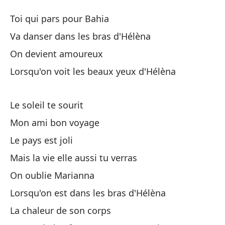
H
Toi qui pars pour Bahia
H
Va danser dans les bras d'Hélèna
On devient amoureux
Tú
Lorsqu'on voit les beaux yeux d'Hélèna
Ve
Le soleil te sourit
Va
Mon ami bon voyage
N
Le pays est joli
Mais la vie elle aussi tu verras
Cu
On oublie Marianna
Lo
Lorsqu'on est dans les bras d'Hélèna
La chaleur de son corps
El