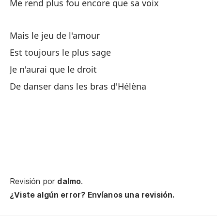
Me rend plus fou encore que sa voix
Am
Mais le jeu de l'amour
El
Est toujours le plus sage
Je n'aurai que le droit
Pe
De danser dans les bras d'Hélèna
Ma
Ol
Cu
Lo
Revisión por
dalmo
.
El
¿Viste algún error? Envíanos una revisión.
Me