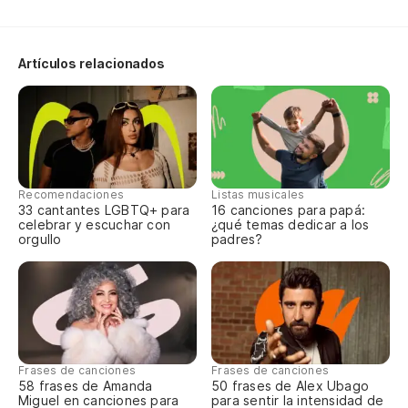
Me
Artículos relacionados
Pe
Si
So
Recomendaciones
Listas musicales
33 cantantes LGBTQ+ para
16 canciones para papá:
celebrar y escuchar con
¿qué temas dedicar a los
orgullo
padres?
De
De
Frases de canciones
Frases de canciones
58 frases de Amanda
50 frases de Alex Ubago
Miguel en canciones para
para sentir la intensidad de