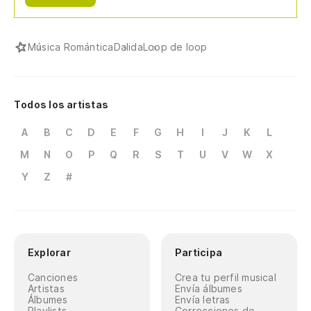
Música Romántica
Dalida
Loop de loop
Todos los artistas
A
B
C
D
E
F
G
H
I
J
K
L
M
N
O
P
Q
R
S
T
U
V
W
X
Y
Z
#
Explorar
Participa
Canciones
Crea tu perfil musical
Artistas
Envía álbumes
Álbumes
Envía letras
Playlists
Correcciones de