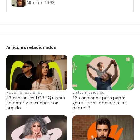
¿T
Álbum • 1963
Ai
Sí
En
Artículos relacionados
Lo
Lo
Recomendaciones
Listas musicales
33 cantantes LGBTQ+ para
16 canciones para papá:
celebrar y escuchar con
¿qué temas dedicar a los
orgullo
padres?
Pa
Po
Lo