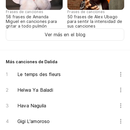
Frases de canciones
Frases de canciones
Pa
58 frases de Amanda
50 frases de Alex Ubago
Miguel en canciones para
para sentir la intensidad de
Po
gritar a todo pulmón
sus canciones
Ver más en el blog
Lo
To
Más canciones de Dalida
Le temps des fleurs
Pa
Po
Helwa Ya Baladi
Lo
Hava Naguila
Pa
Gigi L'amoroso