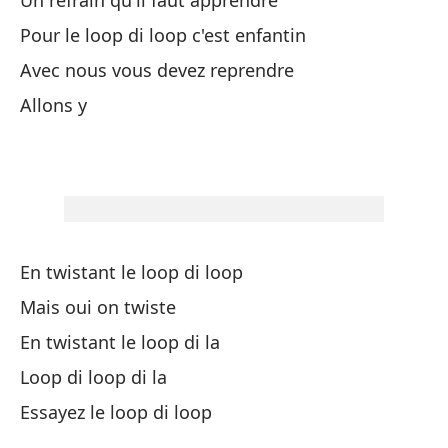
Un refrain qu'il faut apprendre
Po
Pour le loop di loop c'est enfantin
Lo
Avec nous vous devez reprendre
Allons y
Al
En
Oh
Oh
En twistant le loop di loop
Mais oui on twiste
No
En twistant le loop di la
Loop di loop di la
Un
Essayez le loop di loop
Un