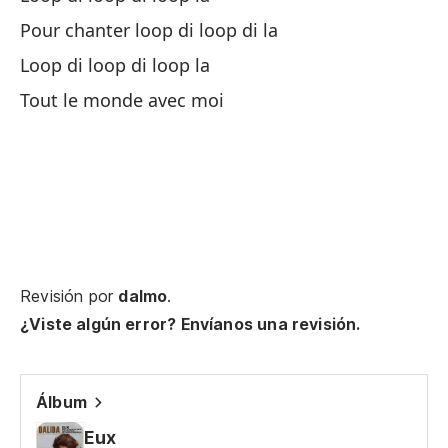
Ah
Pour chanter loop di loop di la
Loop di loop di loop la
Ma
Tout le monde avec moi
Ha
Un
Sa
Revisión por
dalmo
.
Lo
¿Viste algún error? Envíanos una revisión.
Ba
Vo
Álbum
Eux