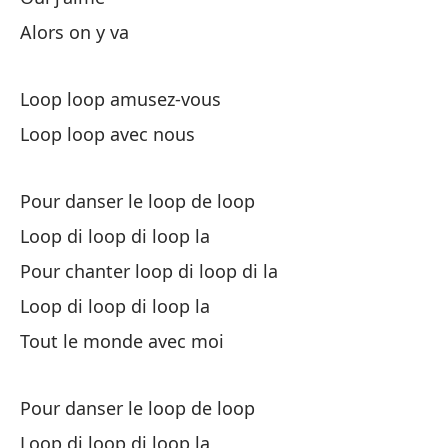
Alors on y va
Al
Lo
Loop loop amusez-vous
Loop loop avec nous
In
Pour danser le loop de loop
To
Loop di loop di loop la
To
Pour chanter loop di loop di la
Loop di loop di loop la
¿L
Tout le monde avec moi
Co
Pour danser le loop de loop
Vo
Loop di loop di loop la