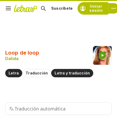
Iniciar
Suscríbete
sesión
Copiar fragmento
Copiar toda la letra
Loop de loop
Practicar la pronunciación de
Dalida
Comentar sobre este fragmento
Letra
Traducción
Letra y traducción
Traducción automática