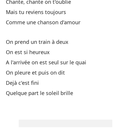
Chante, chante on t'oublie
Y 
Mais tu reviens toujours
Comme une chanson d'amour
Mi
On prend un train à deux
Ca
On est si heureux
Un
A l'arrivée on est seul sur le quai
On pleure et puis on dit
Y 
Dejà c'est fini
Quelque part le soleil brille
Mi
Ca
Pe