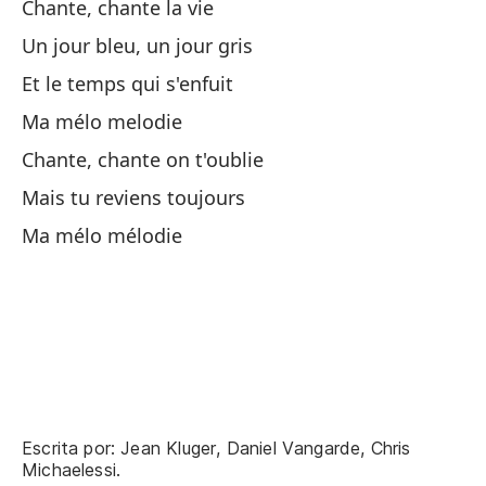
Chante, chante la vie
Mi
Un jour bleu, un jour gris
Et le temps qui s'enfuit
Ca
Ma mélo melodie
Pe
Chante, chante on t'oublie
Mais tu reviens toujours
Co
Ma mélo mélodie
Co
Te
Je
Es
Escrita por: Jean Kluger, Daniel Vangarde, Chris
Michaelessi.
Am