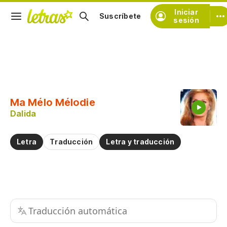
Iniciar
Suscríbete
sesión
Copiar fragmento
Copiar toda la letra
Ma Mélo Mélodie
Practicar la pronunciación de
Dalida
Comentar sobre este fragmento
Letra
Traducción
Letra y traducción
Traducción automática