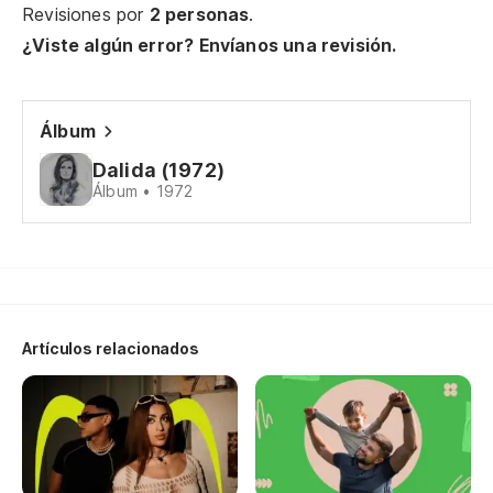
Revisiones por
2 personas
.
Am
¿Viste algún error? Envíanos una revisión.
Sí
Álbum
Cr
Dalida (1972)
Álbum • 1972
Mi
Ca
Artículos relacionados
Un
Y 