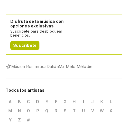
Disfruta de la música con
opciones exclusivas
Suscríbete para desbloquear
beneficios.
Suscríbete
Música Romántica
Dalida
Ma Mélo Mélodie
Todos los artistas
A
B
C
D
E
F
G
H
I
J
K
L
M
N
O
P
Q
R
S
T
U
V
W
X
Y
Z
#