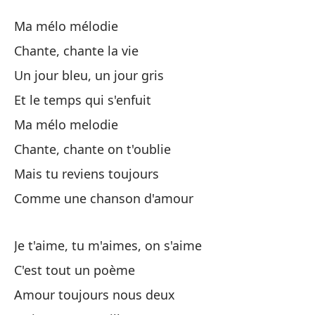
Ma mélo mélodie
Co
Chante, chante la vie
Co
Un jour bleu, un jour gris
Et le temps qui s'enfuit
To
Ma mélo melodie
Chante, chante on t'oublie
So
Mais tu reviens toujours
Al
Comme une chanson d'amour
A 
Je t'aime, tu m'aimes, on s'aime
Ll
C'est tout un poème
Amour toujours nous deux
Ya