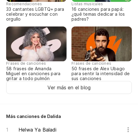
Mi
Recomendaciones
Listas musicales
33 cantantes LGBTQ+ para
16 canciones para papá:
celebrar y escuchar con
¿qué temas dedicar a los
Ca
orgullo
padres?
Pe
Co
Frases de canciones
Frases de canciones
Co
58 frases de Amanda
50 frases de Alex Ubago
Miguel en canciones para
para sentir la intensidad de
gritar a todo pulmón
sus canciones
Mi
Ver más en el blog
Ca
Más canciones de Dalida
Un
Helwa Ya Baladi