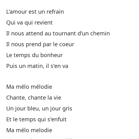
Mi
L'amour est un refrain
M
Qui va qui revient
Il nous attend au tournant d'un chemin
El
Il nous prend par le coeur
Qu
Le temps du bonheur
Puis un matin, il s'en va
No
Il
Ma mélo mélodie
Chante, chante la vie
No
Un jour bleu, un jour gris
Il
Et le temps qui s'enfuit
El
Ma mélo melodie