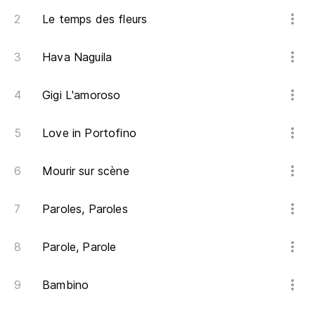
Y 
Le temps des fleurs
Mi
Hava Naguila
Ca
Gigi L'amoroso
Pe
Love in Portofino
Mourir sur scène
Mi
Paroles, Paroles
Parole, Parole
Bambino