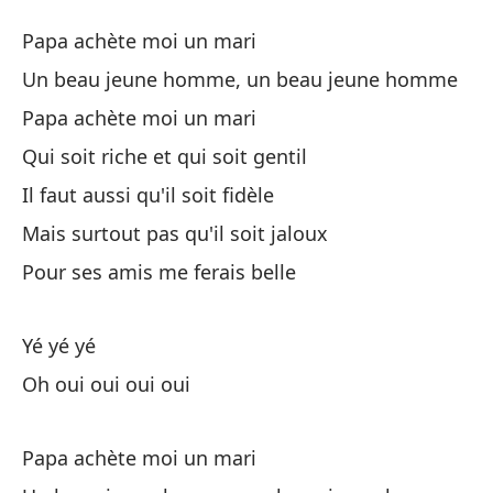
P
Papa achète moi un mari
Pa
Un beau jeune homme, un beau jeune homme
Papa achète moi un mari
Pa
Qui soit riche et qui soit gentil
Pa
Il faut aussi qu'il soit fidèle
Un
Mais surtout pas qu'il soit jaloux
Un
Pour ses amis me ferais belle
Pa
Yé yé yé
Pa
Oh oui oui oui oui
Qu
Qu
Papa achète moi un mari