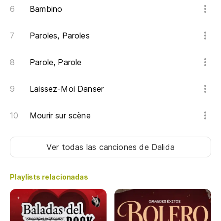
Qu
Bambino
Qu
Paroles, Paroles
Qu
Parole, Parole
Qu
Laissez-Moi Danser
Qu
Mourir sur scène
Qu
Qu
Ver todas las canciones
de Dalida
Qu
Playlists relacionadas