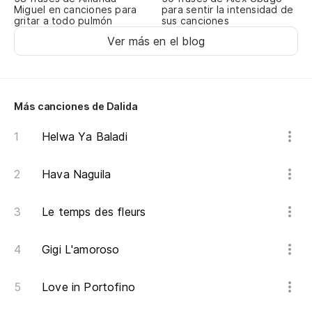
Mo
Miguel en canciones para
para sentir la intensidad de
gritar a todo pulmón
sus canciones
Ver más en el blog
Sí,
Oh
Más canciones de Dalida
Helwa Ya Baladi
Pa
Pa
Hava Naguila
Un
Le temps des fleurs
Un
Gigi L'amoroso
Pa
Pa
Love in Portofino