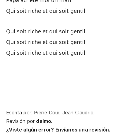
Papa achète moi un mari
Mi
Qui soit riche et qui soit gentil
Me
Qui soit riche et qui soit gentil
Qui soit riche et qui soit gentil
Qui soit riche et qui soit gentil
Sí,
Oh
Pa
Escrita por: Pierre Cour, Jean Claudric.
Pa
Revisión por
dalmo
.
¿Viste algún error? Envíanos una revisión.
Un