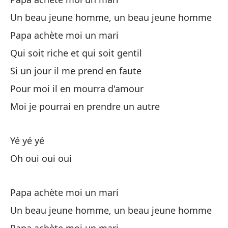
Pa
Un beau jeune homme, un beau jeune homme
Un
Papa achète moi un mari
Un
Qui soit riche et qui soit gentil
Si un jour il me prend en faute
Pa
Pour moi il en mourra d'amour
Pa
Moi je pourrai en prendre un autre
Qu
Qu
Yé yé yé
Oh oui oui oui
Ha
Él
Papa achète moi un mari
Il
Un beau jeune homme, un beau jeune homme