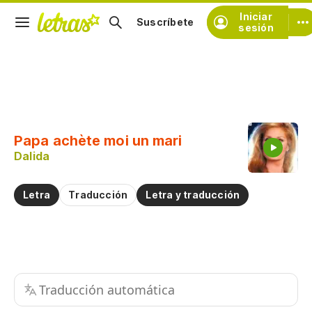
Iniciar
Suscríbete
sesión
Copiar fragmento
Copiar toda la letra
Papa achète moi un mari
Practicar la pronunciación de
Dalida
Comentar sobre este fragmento
Letra
Traducción
Letra y traducción
Traducción automática