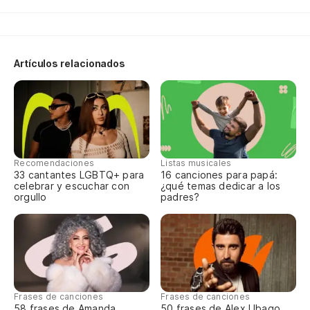
Un
Pa
Artículos relacionados
Pa
Qu
Qu
Recomendaciones
Listas musicales
Si
33 cantantes LGBTQ+ para
16 canciones para papá:
celebrar y escuchar con
¿qué temas dedicar a los
Si
orgullo
padres?
Po
Po
Yo
Frases de canciones
Frases de canciones
58 frases de Amanda
50 frases de Alex Ubago