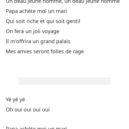
Un beau jeune homme, un beau jeune homme
Ta
Papa achète moi un mari
Il 
Qui soit riche et qui soit gentil
Pe
On fera un joli voyage
Ma
Il m'offrira un grand palais
Mes amies seront folles de rage
Pa
Po
Sí,
Oh
Yé yé yé
Oh oui oui oui oui
Pa
Papa achète moi un mari