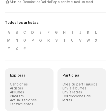
Música Romántica
Dalida
Papa achète moi un mari
Todos los artistas
A
B
C
D
E
F
G
H
I
J
K
L
M
N
O
P
Q
R
S
T
U
V
W
X
Y
Z
#
Explorar
Participa
Canciones
Crea tu perfil musical
Artistas
Envía álbumes
Álbumes
Envía letras
Playlists
Correcciones de
Actualizaciones
letras
Lanzamientos