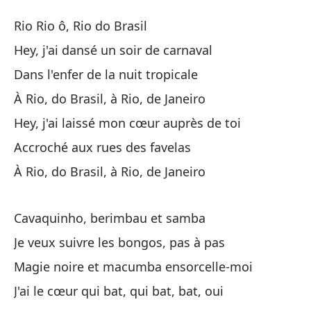
Rí
Rio Rio ô, Rio do Brasil
Ri
Hey, j'ai dansé un soir de carnaval
Dans l'enfer de la nuit tropicale
Rí
À Rio, do Brasil, à Rio, de Janeiro
He
Hey, j'ai laissé mon cœur auprès de toi
He
Accroché aux rues des favelas
À Rio, do Brasil, à Rio, de Janeiro
En
Da
Cavaquinho, berimbau et samba
En
Je veux suivre les bongos, pas à pas
À 
Magie noire et macumba ensorcelle-moi
J'ai le cœur qui bat, qui bat, bat, oui
He