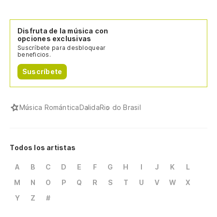
Disfruta de la música con
opciones exclusivas
Suscríbete para desbloquear
beneficios.
Suscríbete
Música Romántica
Dalida
Rio do Brasil
Todos los artistas
A
B
C
D
E
F
G
H
I
J
K
L
M
N
O
P
Q
R
S
T
U
V
W
X
Y
Z
#