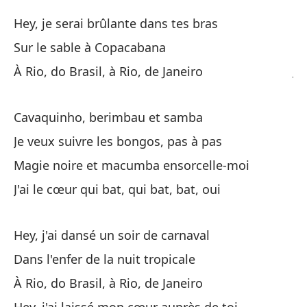
Ma
Hey, je serai brûlante dans tes bras
Te
Sur le sable à Copacabana
À Rio, do Brasil, à Rio, de Janeiro
J'
He
Cavaquinho, berimbau et samba
Je veux suivre les bongos, pas à pas
He
Magie noire et macumba ensorcelle-moi
Me
J'ai le cœur qui bat, qui bat, bat, oui
Me
En
Hey, j'ai dansé un soir de carnaval
Dans l'enfer de la nuit tropicale
À 
À Rio, do Brasil, à Rio, de Janeiro
Rí