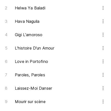
À 
Helwa Ya Baladi
He
Hava Naguila
He
Gigi L'amoroso
En
Ac
L'histoire D'un Amour
En
Love in Portofino
À 
Paroles, Paroles
En
Laissez-Moi Danser
I 
Mourir sur scène
En