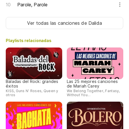
I 
Parole, Parole
En
Ver todas las canciones
de Dalida
I 
Playlists relacionadas
En
I 
Baladas del Rock: grandes
Las 25 mejores canciones
éxitos
de Mariah Carey
KISS, Guns N' Roses, Queen y
We Belong Together, Fantasy,
otros
Without You...