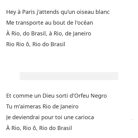
He
Hey à Paris j'attends qu'un oiseau blanc
En
Me transporte au bout de l'océan
Ac
À Rio, do Brasil, à Rio, de Janeiro
Rio Rio ô, Rio do Brasil
En
À 
Ca
Ca
Et comme un Dieu sorti d'Orfeu Negro
Qu
Tu m'aimeras Rio de Janeiro
Je deviendrai pour toi une carioca
Je
À Rio, Rio ô, Rio do Brasil
Ma