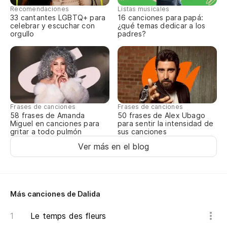
Je
Recomendaciones
Listas musicales
33 cantantes LGBTQ+ para
16 canciones para papá:
celebrar y escuchar con
¿qué temas dedicar a los
Ma
orgullo
padres?
Ma
Te
J'
Frases de canciones
Frases de canciones
58 frases de Amanda
50 frases de Alex Ubago
Miguel en canciones para
para sentir la intensidad de
He
gritar a todo pulmón
sus canciones
He
Ver más en el blog
En
Da
Más canciones de Dalida
En
Le temps des fleurs