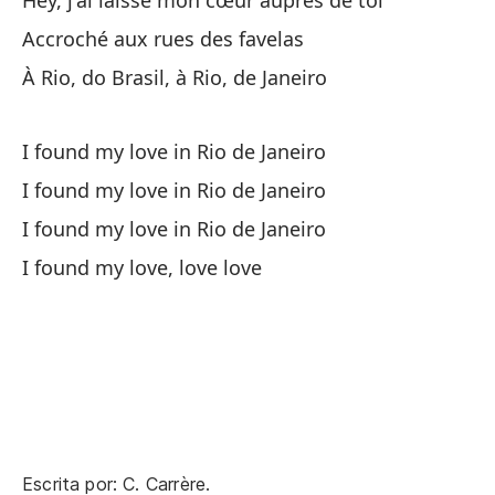
Hey, j'ai laissé mon cœur auprès de toi
Accroché aux rues des favelas
À Rio, do Brasil, à Rio, de Janeiro
I found my love in Rio de Janeiro
Y 
I found my love in Rio de Janeiro
Et
I found my love in Rio de Janeiro
Me
I found my love, love love
Tu
Me
Je
En
Escrita por: C. Carrère.