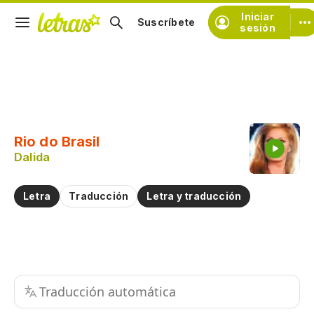
Iniciar
Suscríbete
sesión
Copiar fragmento
Copiar toda la letra
Rio do Brasil
Practicar la pronunciación de
Dalida
Comentar sobre este fragmento
Letra
Traducción
Letra y traducción
Traducción automática