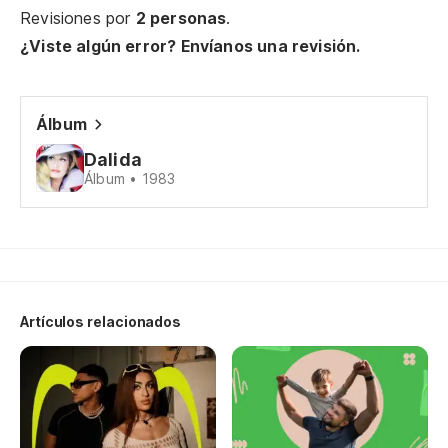
À 
Revisiones por
2 personas
.
¿Viste algún error? Envíanos una revisión.
He
He
Álbum
En
Dalida
Álbum • 1983
Su
En
À 
Artículos relacionados
Ca
Ca
Qu