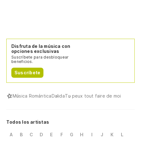
Disfruta de la música con
opciones exclusivas
Suscríbete para desbloquear
beneficios.
Suscríbete
Música Romántica
Dalida
Tu peux tout faire de moi
Todos los artistas
A
B
C
D
E
F
G
H
I
J
K
L