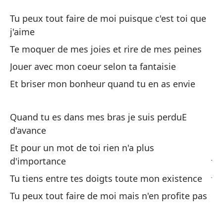
Pu
Tu peux tout faire de moi puisque c'est toi que
Tu
j'aime
Te moquer de mes joies et rire de mes peines
Pu
Jouer avec mon coeur selon ta fantaisie
er
Et briser mon bonheur quand tu en as envie
Tu
Bu
Quand tu es dans mes bras je suis perduE
d'avance
Te
Et pour un mot de toi rien n'a plus
Ju
d'importance
Jo
Tu tiens entre tes doigts toute mon existence
Tu peux tout faire de moi mais n'en profite pas
Y 
Et