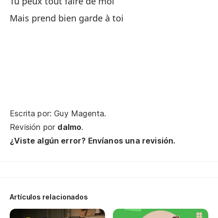
Tu peux tout faire de moi
Mais prend bien garde à toi
Pu
lo
Tu
Escrita por: Guy Magenta.
Pe
Revisión por
dalmo
.
¿Viste algún error? Envíanos una revisión.
Ma
Le
im
Artículos relacionados
Je