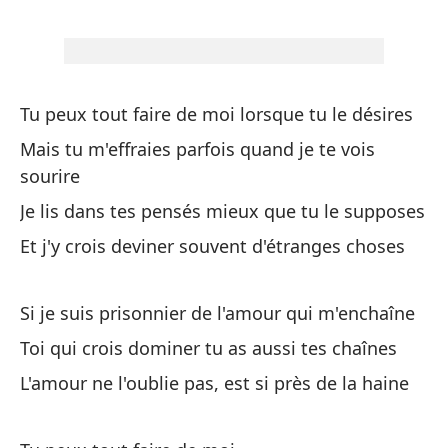
Cu
d
Tu peux tout faire de moi lorsque tu le désires
Qu
Mais tu m'effraies parfois quand je te vois
Y 
sourire
im
Je lis dans tes pensés mieux que tu le supposes
Et
Et j'y crois deviner souvent d'étranges choses
Ti
Si je suis prisonnier de l'amour qui m'enchaîne
Tu
Toi qui crois dominer tu as aussi tes chaînes
Pu
L'amour ne l'oublie pas, est si près de la haine
te
Tu