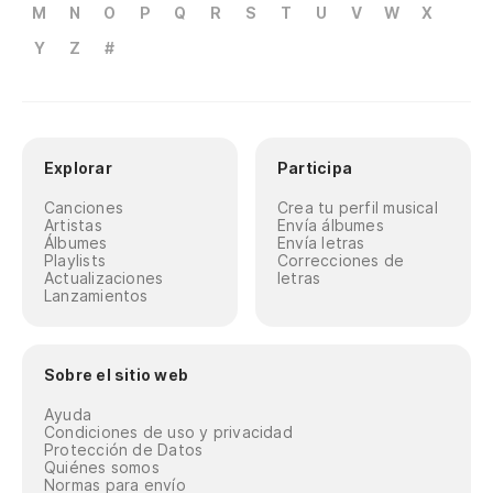
M
N
O
P
Q
R
S
T
U
V
W
X
Y
Z
#
Explorar
Participa
Canciones
Crea tu perfil musical
Artistas
Envía álbumes
Álbumes
Envía letras
Playlists
Correcciones de
Actualizaciones
letras
Lanzamientos
Sobre el sitio web
Ayuda
Condiciones de uso y privacidad
Protección de Datos
Quiénes somos
Normas para envío