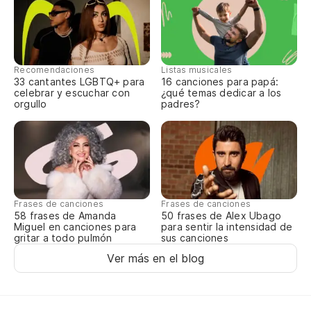
Y 
Et
Recomendaciones
Listas musicales
Si
33 cantantes LGBTQ+ para
16 canciones para papá:
celebrar y escuchar con
¿qué temas dedicar a los
Si
orgullo
padres?
Tú
ca
To
Frases de canciones
Frases de canciones
El
58 frases de Amanda
50 frases de Alex Ubago
Miguel en canciones para
para sentir la intensidad de
gritar a todo pulmón
sus canciones
L'
Ver más en el blog
Pu