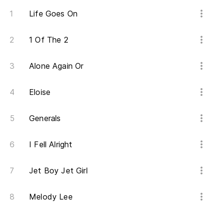
A
Life Goes On
O
1 Of The 2
Su
Alone Again Or
Su
Eloise
Su
Generals
Su
I Fell Alright
Su
Su
Jet Boy Jet Girl
Vo
Melody Lee
I'