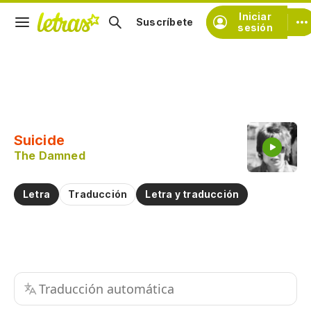
Iniciar
Suscríbete
sesión
Copiar fragmento
Copiar toda la letra
Suicide
Practicar la pronunciación de
The Damned
Comentar sobre este fragmento
Letra
Traducción
Letra y traducción
Traducción automática