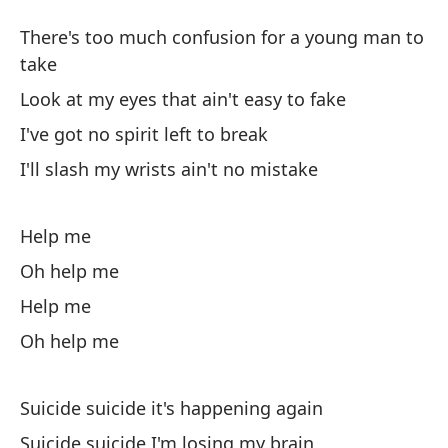
Su
There's too much confusion for a young man to
Su
take
Look at my eyes that ain't easy to fake
Ha
I've got no spirit left to break
pu
I'll slash my wrists ain't no mistake
Th
Mi
Help me
Lo
Oh help me
Help me
No
Oh help me
I'
Me
Suicide suicide it's happening again
I'
Suicide suicide I'm losing my brain