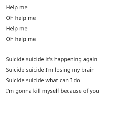
I'
Help me
Oh help me
Me
Help me
In
Oh help me
A 
Ab
Suicide suicide it's happening again
Suicide suicide I'm losing my brain
A
Suicide suicide what can I do
I'm gonna kill myself because of you
O
A
O