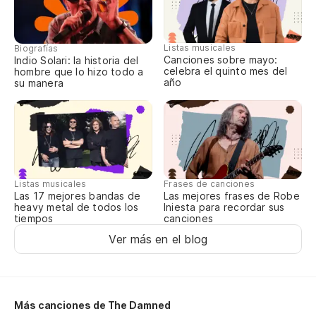
My
El
Listas musicales
Biografías
Canciones sobre mayo:
Indio Solari: la historia del
Th
celebra el quinto mes del
hombre que lo hizo todo a
año
su manera
Te
I 
Es
Listas musicales
Frases de canciones
I'
Las 17 mejores bandas de
Las mejores frases de Robe
heavy metal de todos los
Iniesta para recordar sus
tiempos
canciones
A
Ver más en el blog
O
Más canciones de The Damned