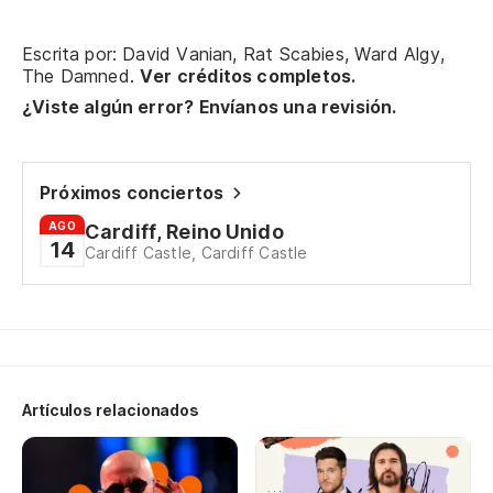
Escrita por: David Vanian, Rat Scabies, Ward Algy,
Su
The Damned.
Ver créditos completos.
Su
¿Viste algún error? Envíanos una revisión.
Su
Próximos conciertos
Su
AGO
Cardiff, Reino Unido
14
Cardiff Castle, Cardiff Castle
Su
Su
Vo
I'
Artículos relacionados
Mi