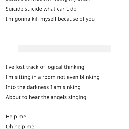
Suicide suicide what can I do
A
I'm gonna kill myself because of you
O
A
O
I've lost track of logical thinking
I'm sitting in a room not even blinking
Into the darkness I am sinking
Su
About to hear the angels singing
Su
Su
Help me
Su
Oh help me