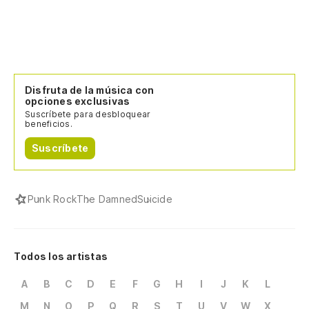
Disfruta de la música con
opciones exclusivas
Suscríbete para desbloquear
beneficios.
Suscríbete
Punk Rock
The Damned
Suicide
Todos los artistas
A
B
C
D
E
F
G
H
I
J
K
L
M
N
O
P
Q
R
S
T
U
V
W
X