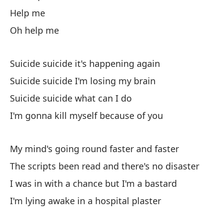
Help me
Su
Oh help me
Su
Vo
Suicide suicide it's happening again
I'
Suicide suicide I'm losing my brain
Suicide suicide what can I do
I'm gonna kill myself because of you
My mind's going round faster and faster
He
The scripts been read and there's no disaster
I'
I was in with a chance but I'm a bastard
Es
I'm lying awake in a hospital plaster
pa