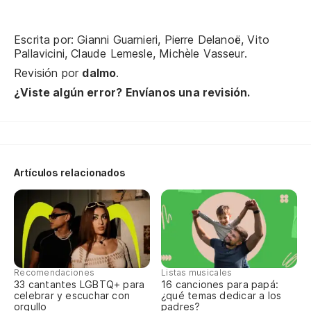
A 
Escrita por: Gianni Guarnieri, Pierre Delanoë, Vito
Pallavicini, Claude Lemesle, Michèle Vasseur.
Cu
Revisión por
dalmo
.
¿Viste algún error? Envíanos una revisión.
No
On
Es
Artículos relacionados
Ha
Fa
Recomendaciones
Listas musicales
La
33 cantantes LGBTQ+ para
16 canciones para papá:
celebrar y escuchar con
¿qué temas dedicar a los
orgullo
padres?