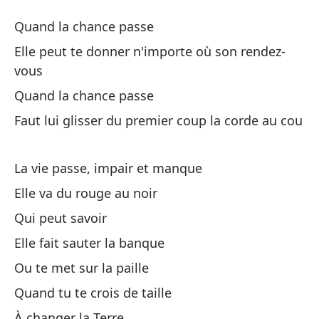
Cu
Quand la chance passe
Qu
Elle peut te donner n'importe où son rendez-
vous
Cu
Quand la chance passe
Faut lui glisser du premier coup la corde au cou
Te
El
La vie passe, impair et manque
Cu
Elle va du rouge au noir
Qui peut savoir
Ha
Elle fait sauter la banque
ti
Ou te met sur la paille
Fa
Quand tu te crois de taille
À changer la Terre