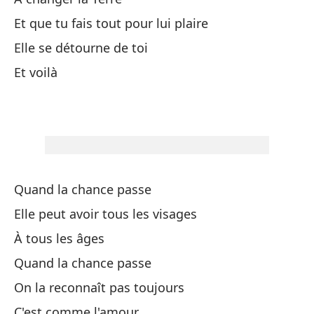
La
Et que tu fais tout pour lui plaire
La
Elle se détourne de toi
Va
Et voilà
¿Q
El
O 
Quand la chance passe
Elle peut avoir tous les visages
Cu
À tous les âges
Qu
Quand la chance passe
Ca
On la reconnaît pas toujours
C'est comme l'amour