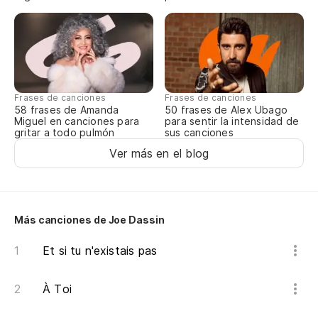
¡H
Ha
Fa
Frases de canciones
Frases de canciones
Y 
58 frases de Amanda
50 frases de Alex Ubago
Miguel en canciones para
para sentir la intensidad de
gritar a todo pulmón
sus canciones
El
Ver más en el blog
Di
Él
Más canciones de Joe Dassin
Et si tu n'existais pas
Pe
Ma
À Toi