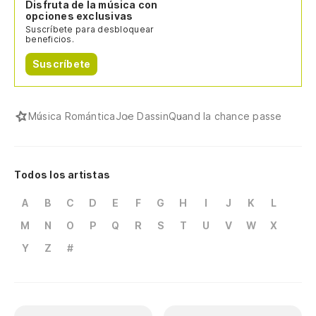
Disfruta de la música con
opciones exclusivas
Suscríbete para desbloquear
beneficios.
Suscríbete
Música Romántica
Joe Dassin
Quand la chance passe
Todos los artistas
A
B
C
D
E
F
G
H
I
J
K
L
M
N
O
P
Q
R
S
T
U
V
W
X
Y
Z
#