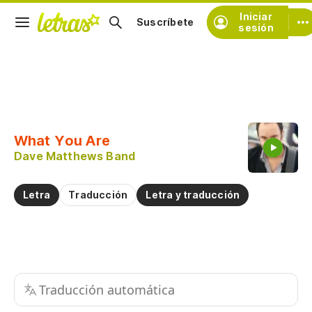
Iniciar
Suscríbete
sesión
Copiar fragmento
Copiar toda la letra
What You Are
Practicar la pronunciación de
Dave Matthews Band
Comentar sobre este fragmento
Letra
Traducción
Letra y traducción
Traducción automática