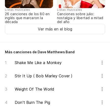
Lo
Listas musicales
Listas musicales
Canciones sobre julio:
26 canciones de los 80 en
nostalgia y libertad a mitad
inglés que marcaron la
del año
década
Es
Ver más en el blog
Lo
Es
Más canciones de Dave Matthews Band
Shake Me Like a Monkey
Lo
Stir It Up ( Bob Marley Cover )
Wh
Weight Of The World
¿S
Ar
Don't Burn The Pig