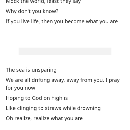
Bu
Mock the world, least they say
da
Why don't you know?
Se
If you live life, then you become what you are
Da
Re
Lo
The sea is unsparing
Wh
We are all drifting away, away from you, I pray
¿S
for you now
Hoping to God on high is
Ar
Like clinging to straws while drowning
No
Oh realize, realize what you are
I 