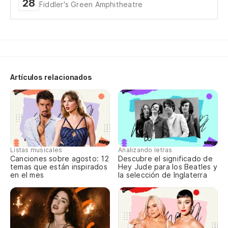
28
Fiddler's Green Amphitheatre
Mo
Cu
lo
Wh
Artículos relacionados
Lo
Es
Is
Listas musicales
Analizando letras
Canciones sobre agosto: 12
Descubre el significado de
temas que están inspirados
Hey Jude para los Beatles y
Lo
en el mes
la selección de Inglaterra
Es
Is