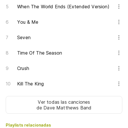
No
When The World Ends (Extended Version)
I 
You & Me
Te
Seven
Af
Bu
Time Of The Season
Mo
Crush
¿N
Kill The King
co
Do
wh
Ver todas las canciones
de Dave Matthews Band
Playlists relacionadas