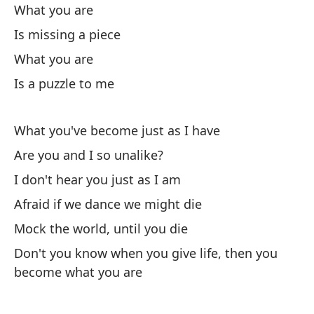
What you are
El
Is missing a piece
What you are
To
Is a puzzle to me
po
We
n
What you've become just as I have
Are you and I so unalike?
Es
I don't hear you just as I am
Ho
Afraid if we dance we might die
Co
Mock the world, until you die
Li
Don't you know when you give life, then you
become what you are
Oh
Oh