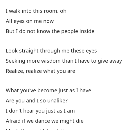
Lo
I walk into this room, oh
W
All eyes on me now
But I do not know the people inside
En
I 
Look straight through me these eyes
To
Seeking more wisdom than I have to give away
Realize, realize what you are
Pe
Bu
What you've become just as I have
Are you and I so unalike?
Mi
I don't hear you just as I am
Lo
Afraid if we dance we might die