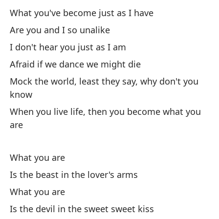
Te
What you've become just as I have
Are you and I so unalike
Af
I don't hear you just as I am
Bu
Afraid if we dance we might die
Mo
Mock the world, least they say, why don't you
know
¿P
When you live life, then you become what you
are
Si
qu
If
What you are
Is the beast in the lover's arms
What you are
Is the devil in the sweet sweet kiss