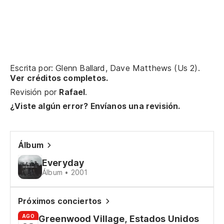
Lo
Wh
Escrita por: Glenn Ballard, Dave Matthews (Us 2).
¿S
Ver créditos completos.
Ar
Revisión por
Rafael
.
¿Viste algún error? Envíanos una revisión.
No
I 
Álbum
Te
Everyday
Álbum • 2001
Af
Bu
Próximos conciertos
sa
AGO
Greenwood Village, Estados Unidos