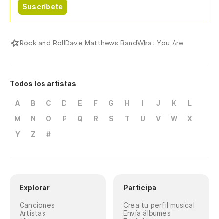
Suscríbete
Rock and Roll
Dave Matthews Band
What You Are
Todos los artistas
A
B
C
D
E
F
G
H
I
J
K
L
M
N
O
P
Q
R
S
T
U
V
W
X
Y
Z
#
Explorar
Participa
Canciones
Crea tu perfil musical
Artistas
Envía álbumes