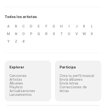
Todos los artistas
A
B
C
D
E
F
G
H
I
J
K
L
M
N
O
P
Q
R
S
T
U
V
W
X
Y
Z
#
Explorar
Participa
Canciones
Crea tu perfil musical
Artistas
Envía álbumes
Álbumes
Envía letras
Playlists
Correcciones de
Actualizaciones
letras
Lanzamientos