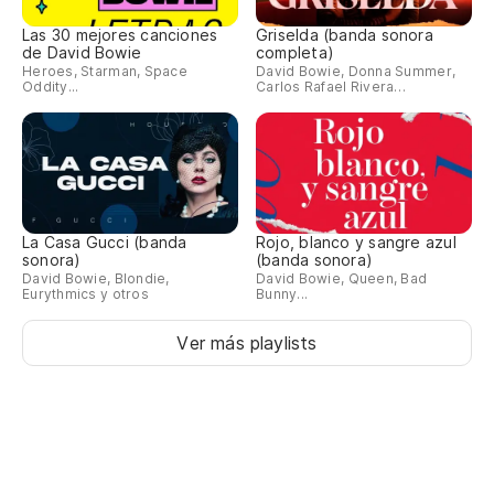
Las 30 mejores canciones
Griselda (banda sonora
de David Bowie
completa)
Heroes, Starman, Space
David Bowie, Donna Summer,
Oddity...
Carlos Rafael Rivera…
La Casa Gucci (banda
Rojo, blanco y sangre azul
sonora)
(banda sonora)
David Bowie, Blondie,
David Bowie, Queen, Bad
Eurythmics y otros
Bunny...
Ver más playlists