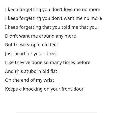
Si
I keep forgetting you don't love me no more
I 
I keep forgetting you don't want me no more
I keep forgetting that you told me that you
Si
Didn't want me around any more
I 
But these stupid old feet
Si
Just head for your street
I 
Like they've done so many times before
And this stuborn old fist
Si
On the end of my wrist
I 
Keeps a knocking on your front door
No
Di