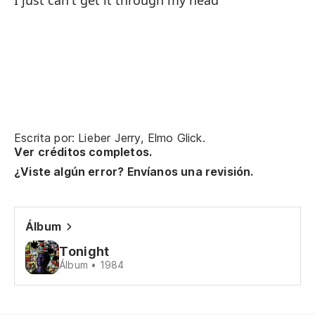
I just can't get it through my head
Si
I 
Escrita por: Lieber Jerry, Elmo Glick.
Ver créditos completos.
Si
¿Viste algún error? Envíanos una revisión.
I 
Si
Álbum
I 
Tonight
Álbum • 1984
Y 
An