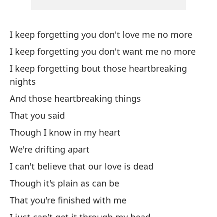
Pe
Bu
I keep forgetting you don't love me no more
So
I keep forgetting you don't want me no more
I keep forgetting bout those heartbreaking
Co
nights
Li
And those heartbreaking things
That you said
Y 
Though I know in my heart
An
We're drifting apart
Al
I can't believe that our love is dead
Though it's plain as can be
Si
That you're finished with me
Ke