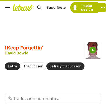
Iniciar
Suscríbete
sesión
Copiar fragmento
Copiar toda la letra
I Keep Forgettin'
Practicar la pronunciación de
David Bowie
Comentar sobre este fragmento
Letra
Traducción
Letra y traducción
Traducción automática