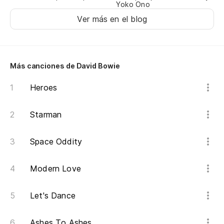
Th
Yoko Ono
Ver más en el blog
Si
I 
Más canciones de David Bowie
Heroes
Starman
Space Oddity
Modern Love
Let's Dance
Ashes To Ashes