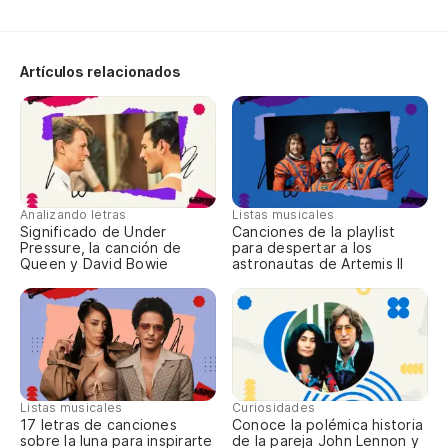
Qu
Artículos relacionados
Au
Th
Qu
We
Analizando letras
Listas musicales
Significado de Under
Canciones de la playlist
Pressure, la canción de
para despertar a los
Queen y David Bowie
astronautas de Artemis II
No
I 
Au
Listas musicales
Curiosidades
Qu
17 letras de canciones
Conoce la polémica historia
sobre la luna para inspirarte
de la pareja John Lennon y