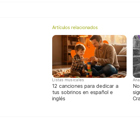
Artículos relacionados
Listas musicales
Ana
12 canciones para dedicar a
No
tus sobrinos en español e
sig
inglés
Cra