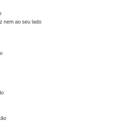
o
z nem ao seu lado
ou
do
ção