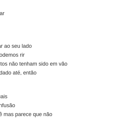
ar
r ao seu lado
odemos rir
tos não tenham sido em vão
dado até, então
ais
nfusão
cê mas parece que não