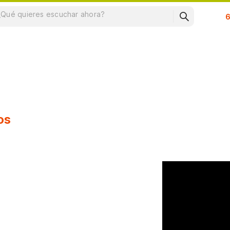
Su
os