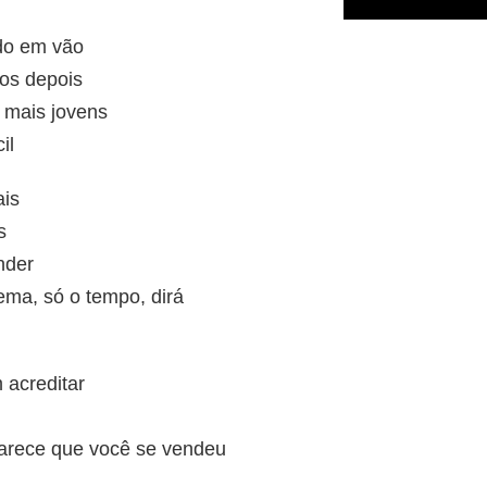
udo em vão
nos depois
 mais jovens
il
is
s
nder
tema, só o tempo, dirá
 acreditar
parece que você se vendeu