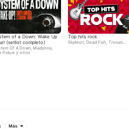
stem of a Down: Wake Up
Top hits rock
r! (setlist completo)
Slipknot, Dead Fish, Trivium...
stem Of A Down, Madonna,
 Police y otros
k
Más