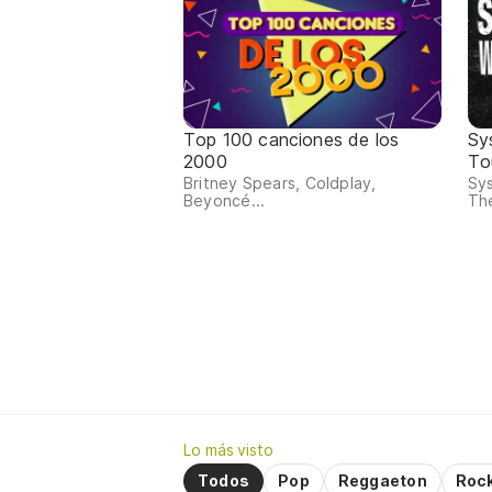
Top 100 canciones de los
Sy
2000
Tou
Britney Spears, Coldplay,
Sy
Beyoncé...
The
Lo más visto
Todos
Pop
Reggaeton
Roc