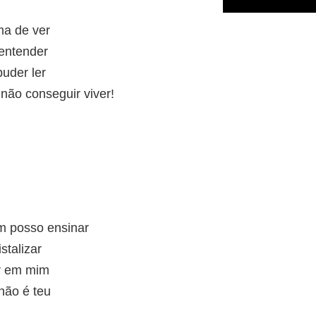
ma de ver
entender
puder ler
não conseguir viver!
m posso ensinar
stalizar
ar em mim
 não é teu