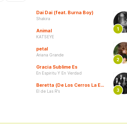
Dai Dai (feat. Burna Boy)
Shakira
Animal
KATSEYE
petal
Ariana Grande
Gracia Sublime Es
En Espiritu Y En Verdad
Beretta (De Los Cerros La Escuela)
El de Las R's