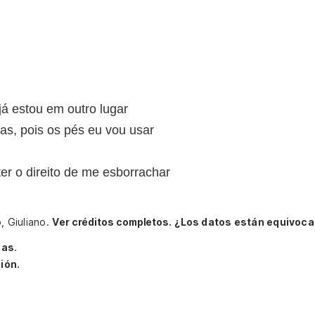
já estou em outro lugar
as, pois os pés eu vou usar
ter o direito de me esborrachar
o, Giuliano.
Ver créditos completos.
¿Los datos están equivoca
cas
.
ión.