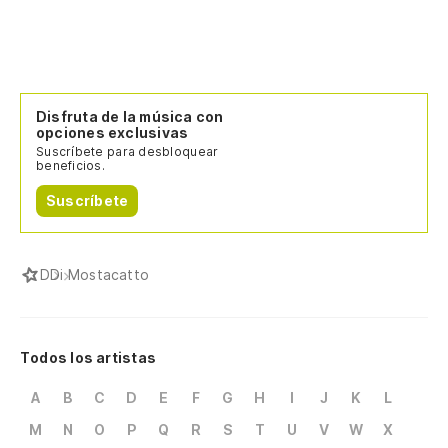
Disfruta de la música con
opciones exclusivas
Suscríbete para desbloquear
beneficios.
Suscríbete
D
Di Mostacatto
Todos los artistas
A
B
C
D
E
F
G
H
I
J
K
L
M
N
O
P
Q
R
S
T
U
V
W
X