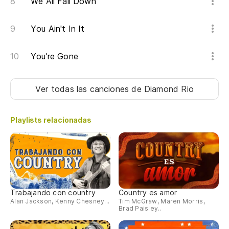
We All Fall Down
Pa
You Ain't In It
by
You're Gone
Él
he
Ver todas las canciones
de Diamond Rio
Pe
Playlists relacionadas
Es
Oh
Oh
Trabajando con country
Country es amor
Alan Jackson, Kenny Chesney...
Tim McGraw, Maren Morris,
Brad Paisley..