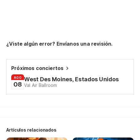
my
Pe
qu
¿Viste algún error? Envíanos una revisión.
bu
to
Y 
Próximos conciertos
es
AGO
West Des Moines, Estados Unidos
08
Val Air Ballroom
an
yo
Au
th
Artículos relacionados
Es