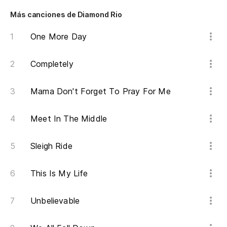
Más canciones de Diamond Rio
No
One More Day
Él
Completely
He
Mama Don't Forget To Pray For Me
Pe
Meet In The Middle
No
mi
Sleigh Ride
no
si
This Is My Life
En
Unbelievable
th