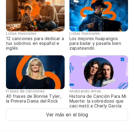
Es
Listas musicales
Listas musicales
12 canciones para dedicar a
Los mejores huapangos
tus sobrinos en español e
para bailar y pasarla bien
inglés
zapateando
Él
He
Frases de canciones
Analizando letras
Po
40 frases de Bonnie Tyler,
Historia de Canción Para Mi
la Primera Dama del Rock
Muerte: la sobredosis que
ca
casi mató a Charly García
Ver más en el blog
Pe
bu