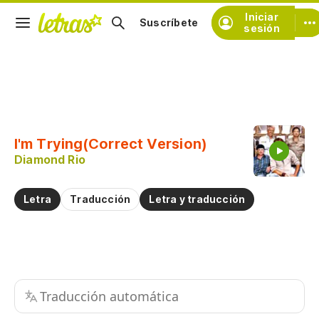
Iniciar
Suscríbete
sesión
Copiar fragmento
Copiar toda la letra
I'm Trying(Correct Version)
Practicar la pronunciación de
Diamond Rio
Comentar sobre este fragmento
Letra
Traducción
Letra y traducción
Traducción automática