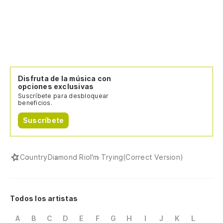
Disfruta de la música con
opciones exclusivas
Suscríbete para desbloquear
beneficios.
Suscríbete
Country
Diamond Rio
I'm Trying(Correct Version)
Todos los artistas
A
B
C
D
E
F
G
H
I
J
K
L