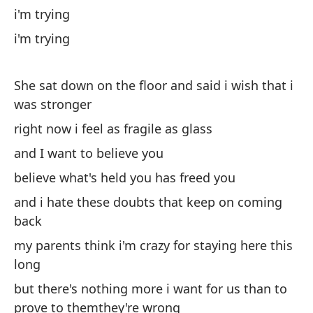
i'm trying
¿T
i'm trying
al
Wo
She sat down on the floor and said i wish that i
No
was stronger
h
right now i feel as fragile as glass
No
and I want to believe you
believe what's held you has freed you
Pe
and i hate these doubts that keep on coming
back
No
mi
my parents think i'm crazy for staying here this
long
no
si
but there's nothing more i want for us than to
prove to themthey're wrong