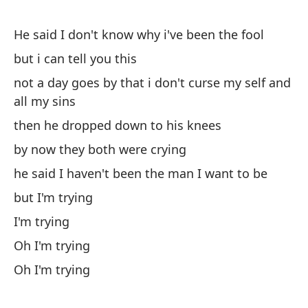
Sh
st
He said I don't know why i've been the fool
En
but i can tell you this
cr
not a day goes by that i don't curse my self and
ri
all my sins
then he dropped down to his knees
Y 
by now they both were crying
Cr
he said I haven't been the man I want to be
be
but I'm trying
I'm trying
Y 
Oh I'm trying
an
Oh I'm trying
Mi
qu