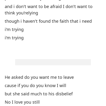
Y 
and i don't want to be afraid I don't want to
pa
think you'relying
an
though i haven't found the faith that i need
di
i'm trying
No
i'm trying
a
No
Es
Es
He asked do you want me to leave
cause if you do you know I will
El
but she said much to his disbelief
fu
No I love you still