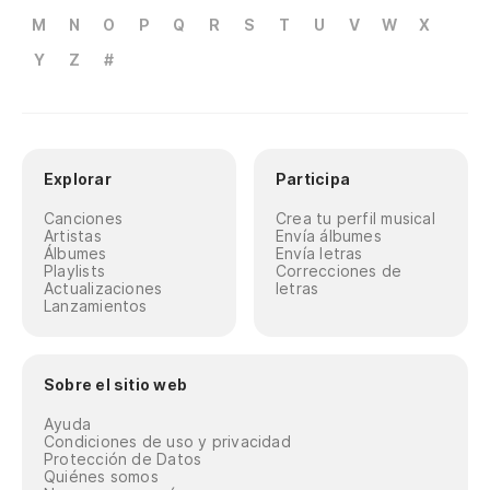
M
N
O
P
Q
R
S
T
U
V
W
X
Y
Z
#
Explorar
Participa
Canciones
Crea tu perfil musical
Artistas
Envía álbumes
Álbumes
Envía letras
Playlists
Correcciones de
Actualizaciones
letras
Lanzamientos
Sobre el sitio web
Ayuda
Condiciones de uso y privacidad
Protección de Datos
Quiénes somos