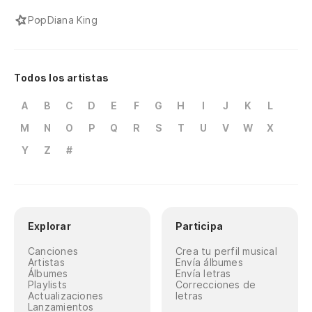
Pop
Diana King
Todos los artistas
A
B
C
D
E
F
G
H
I
J
K
L
M
N
O
P
Q
R
S
T
U
V
W
X
Y
Z
#
Explorar
Participa
Canciones
Crea tu perfil musical
Artistas
Envía álbumes
Álbumes
Envía letras
Playlists
Correcciones de
Actualizaciones
letras
Lanzamientos