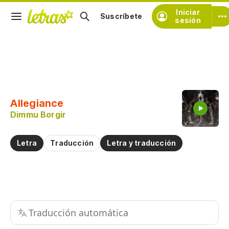
Iniciar
Suscríbete
sesión
Copiar fragmento
Copiar toda la letra
Allegiance
Practicar la pronunciación de
Dimmu Borgir
Comentar sobre este fragmento
Letra
Traducción
Letra y traducción
Traducción automática