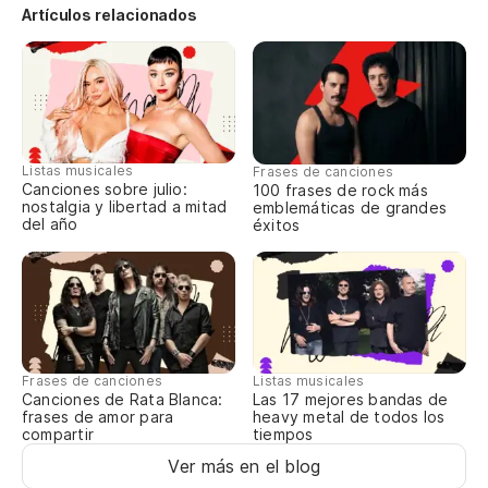
Artículos relacionados
Y 
An
So
se
Listas musicales
Frases de canciones
Canciones sobre julio:
100 frases de rock más
Ju
nostalgia y libertad a mitad
emblemáticas de grandes
del año
éxitos
¿F
Wa
Pa
To
Frases de canciones
Listas musicales
Canciones de Rata Blanca:
Las 17 mejores bandas de
frases de amor para
heavy metal de todos los
compartir
tiempos
En
Ver más en el blog