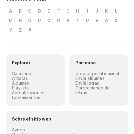
A
B
C
D
E
F
G
H
I
J
K
L
M
N
O
P
Q
R
S
T
U
V
W
X
Y
Z
#
Explorar
Participa
Canciones
Crea tu perfil musical
Artistas
Envía álbumes
Álbumes
Envía letras
Playlists
Correcciones de
Actualizaciones
letras
Lanzamientos
Sobre el sitio web
Ayuda