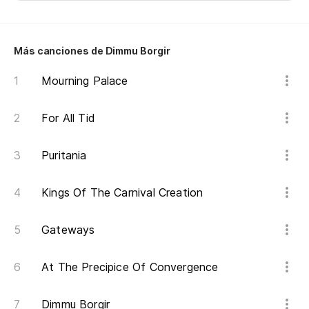
La
Li
Más canciones de Dimmu Borgir
Nu
Mourning Palace
Ne
For All Tid
Él
Puritania
He
Kings Of The Carnival Creation
En
Gateways
Co
Wi
At The Precipice Of Convergence
Dimmu Borgir