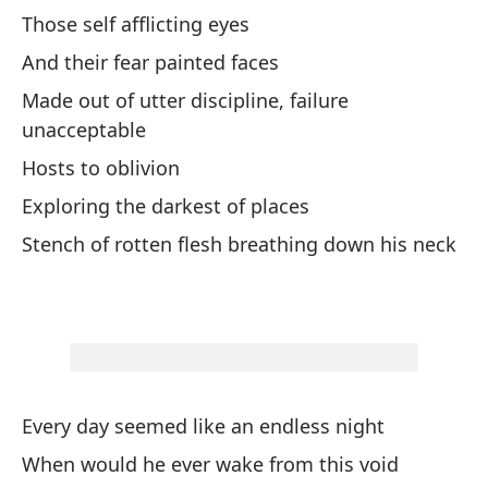
A 
Those self afflicting eyes
And their fear painted faces
En
Made out of utter discipline, failure
su
unacceptable
In
Hosts to oblivion
Exploring the darkest of places
Co
de
Stench of rotten flesh breathing down his neck
As
bl
Er
He
Every day seemed like an endless night
Un
When would he ever wake from this void
la