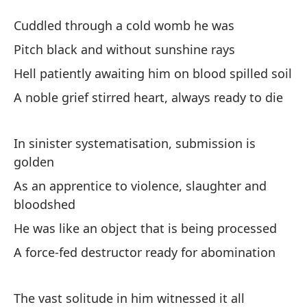
Le
Cuddled through a cold womb he was
Al
Pitch black and without sunshine rays
Hell patiently awaiting him on blood spilled soil
Ab
A noble grief stirred heart, always ready to die
Cu
Ne
In sinister systematisation, submission is
golden
Pi
As an apprentice to violence, slaughter and
El
bloodshed
ma
He was like an object that is being processed
He
A force-fed destructor ready for abomination
Un
li
The vast solitude in him witnessed it all