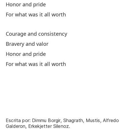
¿C
Honor and pride
Wh
For what was it all worth
Ni
Courage and consistency
No
Bravery and valor
Qu
Honor and pride
Wh
For what was it all worth
Lo
¿S
Di
Escrita por: Dimmu Borgir, Shagrath, Mustis, Alfredo
Co
Galderon, Erkekjetter Silenoz.