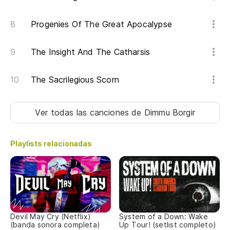
Va
Progenies Of The Great Apocalypse
Va
The Insight And The Catharsis
Ho
The Sacrilegious Scorn
¿P
Ver todas las canciones
de Dimmu Borgir
Va
Playlists relacionadas
Va
Ho
Devil May Cry (Netflix)
System of a Down: Wake
¿P
(banda sonora completa)
Up Tour! (setlist completo)