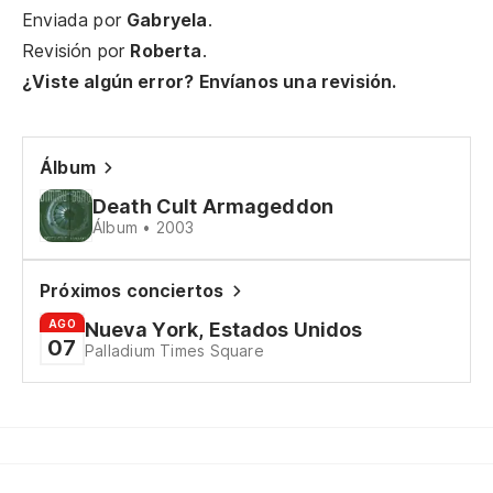
Li
Enviada por
Gabryela
.
Revisión por
Roberta
.
¿C
¿Viste algún error? Envíanos una revisión.
Di
Có
Álbum
Death Cult Armageddon
Ta
Álbum • 2003
Su
Próximos conciertos
Se
AGO
Nueva York, Estados Unidos
07
Palladium Times Square
Th
Pe
Bu