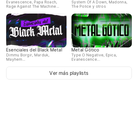
Evanescence, Papa Roach,
System Of A Down, Madonna,
Rage Against The Machine...
The Police y otros
Esenciales del Black Metal
Metal Gótico
Dimmu Borgir, Marduk,
Type O Negative, Epica,
Mayhem...
Evanescence...
Ver más playlists