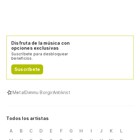
Disfruta de la música con
opciones exclusivas
Suscríbete para desbloquear
beneficios.
Suscríbete
Metal
Dimmu Borgir
Antikrist
Todos los artistas
A
B
C
D
E
F
G
H
I
J
K
L