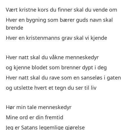
Vært kristne kors du finner skal du vende om
Le
Hver en bygning som bærer guds navn skal
Vi
brende
Hver en kristenmanns grav skal vi kjende
Qu
La
Hver natt skal du våkne menneskedyr
De
og kjenne blodet som brenner dypt i deg
Ho
Hver natt skal du rave som en sanseløs i gaten
og utslette hvert et tegn du ser til liv
y 
og
Hør min tale menneskedyr
Mine ord er din fremtid
Jeg er Satans legemlige gjørelse