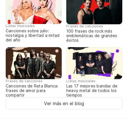
Mi
So
Listas musicales
Frases de canciones
Canciones sobre julio:
100 frases de rock más
Je
nostalgia y libertad a mitad
emblemáticas de grandes
del año
éxitos
So
So
Frases de canciones
Listas musicales
So
Canciones de Rata Blanca:
Las 17 mejores bandas de
frases de amor para
heavy metal de todos los
compartir
tiempos
Ver más en el blog