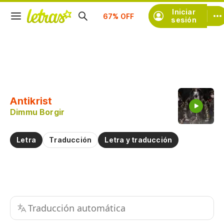
Iniciar
Suscríbete
sesión
Copiar fragmento
Copiar toda la letra
Antikrist
Practicar la pronunciación de
Dimmu Borgir
Comentar sobre este fragmento
Letra
Traducción
Letra y traducción
Traducción automática