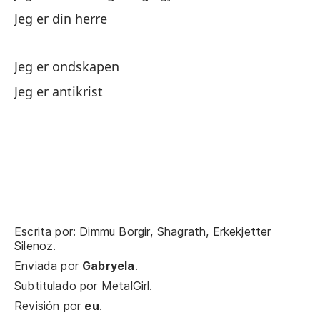
Jeg er din herre
Ca
Jeg er ondskapen
vo
Jeg er antikrist
Væ
Ca
ar
Hv
Ca
r
Escrita por: Dimmu Borgir, Shagrath, Erkekjetter
Silenoz.
Hv
Enviada por
Gabryela
.
Subtitulado por
MetalGirl
.
Ca
Revisión por
eu
.