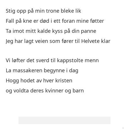
An
Stig opp på min trone bleke lik
An
Fall på kne er død i ett foran mine føtter
Ta imot mitt kalde kyss på din panne
Le
Jeg har lagt veien som fører til Helvete klar
St
Ca
Vi løfter det sverd til kappstolte menn
pi
La massakeren begynne i dag
Fa
Hogg hodet av hver kristen
og voldta deres kvinner og barn
Re
Ta
He
Je