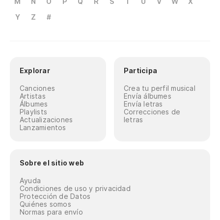
M
N
O
P
Q
R
S
T
U
V
W
X
Y
Z
#
Explorar
Participa
Canciones
Crea tu perfil musical
Artistas
Envía álbumes
Álbumes
Envía letras
Playlists
Correcciones de
Actualizaciones
letras
Lanzamientos
Sobre el sitio web
Ayuda
Condiciones de uso y privacidad
Protección de Datos
Quiénes somos
Normas para envío