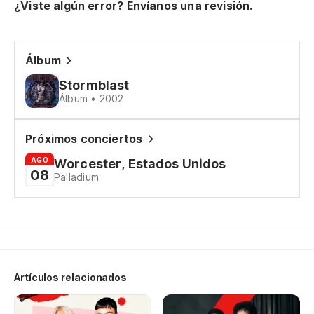
¿Viste algún error? Envíanos una revisión.
Hv
y 
en
Álbum
Stormblast
og
Álbum • 2002
Ca
ca
Próximos conciertos
AGO
Worcester, Estados Unidos
Hv
08
Palladium
y 
og
Es
Artículos relacionados
Hø