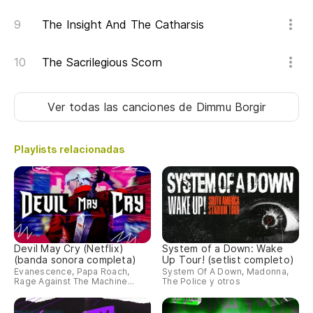
The Insight And The Catharsis
The Sacrilegious Scorn
Ver todas las canciones
de Dimmu Borgir
Playlists relacionadas
Devil May Cry (Netflix)
System of a Down: Wake
(banda sonora completa)
Up Tour! (setlist completo)
Evanescence, Papa Roach,
System Of A Down, Madonna,
Rage Against The Machine...
The Police y otros