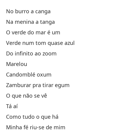
L
No burro a canga
L
Na menina a tanga
O verde do mar é um
El
Verde num tom quase azul
Ch
Do infinito ao zoom
Marelou
El
Candomblé oxum
Zamburar pra tirar egum
Ca
O que não se vê
Ve
Tá aí
De
Como tudo o que há
Do
Minha fé riu-se de mim