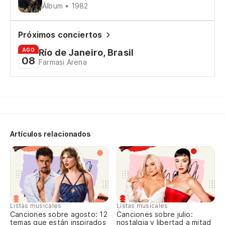
Álbum • 1982
Un
Próximos conciertos
En
AGO
Río de Janeiro, Brasil
08
Farmasi Arena
Y 
Y 
Artículos relacionados
Me
Ar
En
Listas musicales
Listas musicales
Canciones sobre agosto: 12
Canciones sobre julio:
temas que están inspirados
nostalgia y libertad a mitad