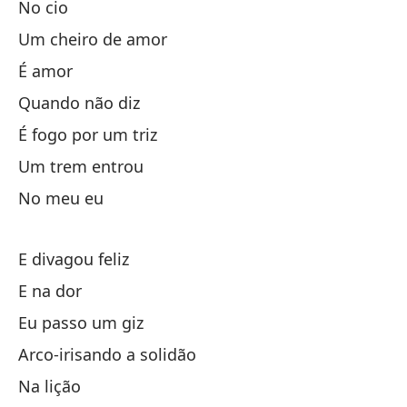
No cio
Ha
Um cheiro de amor
É amor
Co
Quando não diz
É fogo por um triz
Do
Um trem entrou
No
No meu eu
E divagou feliz
E na dor
Eu passo um giz
Arco-irisando a solidão
Ma
Na lição