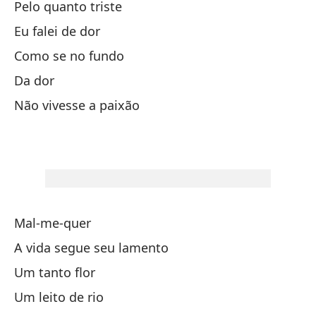
Pelo quanto triste
Ma
Eu falei de dor
C
Como se no fundo
Da dor
Z
Não vivesse a paixão
Lo
Bu
Co
Mal-me-quer
A vida segue seu lamento
Mi
Um tanto flor
Um leito de rio
Po