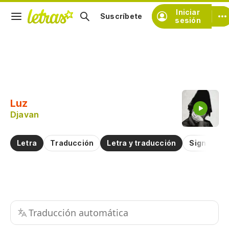
Iniciar
Suscríbete
sesión
Copiar fragmento
Copiar toda la letra
Luz
Practicar la pronunciación de
Djavan
Comentar sobre este fragmento
Letra
Traducción
Letra y traducción
Significad
Traducción automática