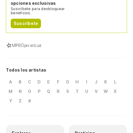
opciones exclusivas
Suscríbete para desbloquear
beneficios.
Suscríbete
MPB
Djavan
Luz
Todos los artistas
A
B
C
D
E
F
G
H
I
J
K
L
M
N
O
P
Q
R
S
T
U
V
W
X
Y
Z
#