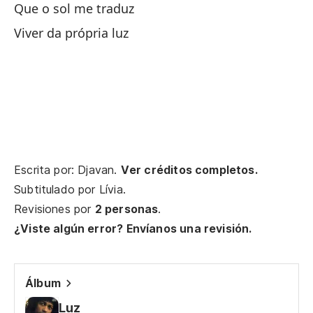
La
Que o sol me traduz
Viver da própria luz
Un
Un
En
El
Escrita por: Djavan.
Ver créditos completos.
Subtitulado por
Lívia
.
Es
Revisiones por
2 personas
.
¿Viste algún error? Envíanos una revisión.
Cu
Álbum
Es
Luz