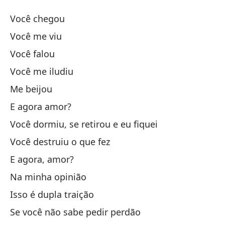
Do
Você chegou
Du
Você me viu
Você falou
Ha
Você me iludiu
Tú
Me beijou
E agora amor?
Ha
Você dormiu, se retirou e eu fiquei
Você destruiu o que fez
Me
E agora, amor?
m
Na minha opinião
Isso é dupla traição
¿Y
Se você não sabe pedir perdão