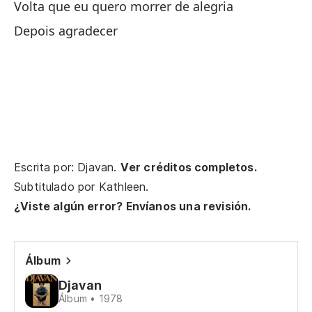
Volta que eu quero morrer de alegria
Te
Depois agradecer
Vo
De
¿Y
En
Escrita por: Djavan.
Ver créditos completos.
Subtitulado por
Kathleen
.
Es
¿Viste algún error? Envíanos una revisión.
Si
Álbum
Se
Djavan
Re
Álbum • 1978