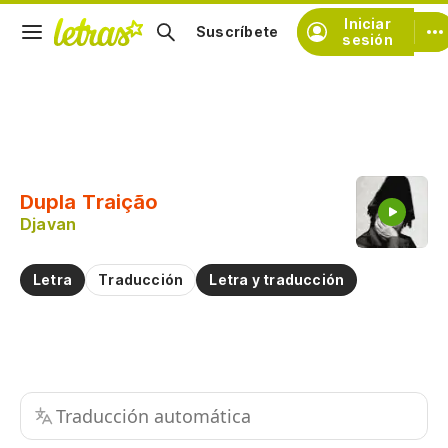
Iniciar
Suscríbete
sesión
Copiar fragmento
Copiar toda la letra
Dupla Traição
Practicar la pronunciación de
Djavan
Comentar sobre este fragmento
Letra
Traducción
Letra y traducción
Traducción automática