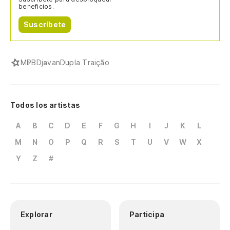
beneficios.
Suscríbete
MPB
Djavan
Dupla Traição
Todos los artistas
A
B
C
D
E
F
G
H
I
J
K
L
M
N
O
P
Q
R
S
T
U
V
W
X
Y
Z
#
Explorar
Participa