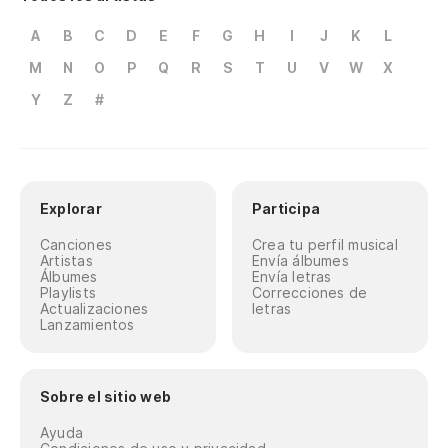
A
B
C
D
E
F
G
H
I
J
K
L
M
N
O
P
Q
R
S
T
U
V
W
X
Y
Z
#
Explorar
Participa
Canciones
Crea tu perfil musical
Artistas
Envía álbumes
Álbumes
Envía letras
Playlists
Correcciones de
Actualizaciones
letras
Lanzamientos
Sobre el sitio web
Ayuda