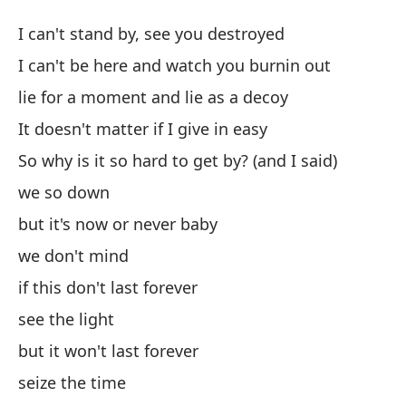
G
I can't stand by, see you destroyed
P
I can't be here and watch you burnin out
lie for a moment and lie as a decoy
No
It doesn't matter if I give in easy
I 
So why is it so hard to get by? (and I said)
No
we so down
I 
but it's now or never baby
we don't mind
Me
se
if this don't last forever
li
see the light
but it won't last forever
No
seize the time
It