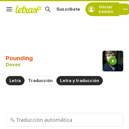
Iniciar
Suscríbete
sesión
Copiar fragmento
Copiar toda la letra
Pounding
Practicar la pronunciación de
Doves
Comentar sobre este fragmento
Letra
Traducción
Letra y traducción
Traducción automática