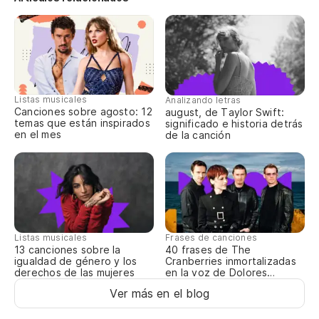
bu
no
si
Listas musicales
Analizando letras
if
Canciones sobre agosto: 12
august, de Taylor Swift:
temas que están inspirados
significado e historia detrás
en el mes
de la canción
ve
pe
bu
Listas musicales
Frases de canciones
to
13 canciones sobre la
40 frases de The
igualdad de género y los
Cranberries inmortalizadas
derechos de las mujeres
en la voz de Dolores
po
O’Riordan
Ver más en el blog
ca