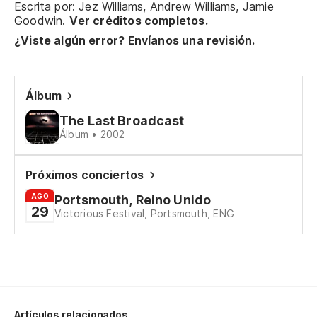
Escrita por: Jez Williams, Andrew Williams, Jamie
I 
Goodwin.
Ver créditos completos.
¿Viste algún error? Envíanos una revisión.
De
pa
Álbum
The Last Broadcast
de
Álbum • 2002
in
Próximos conciertos
po
AGO
Portsmouth, Reino Unido
29
Victorious Festival, Portsmouth, ENG
ca
Es
pe
Artículos relacionados