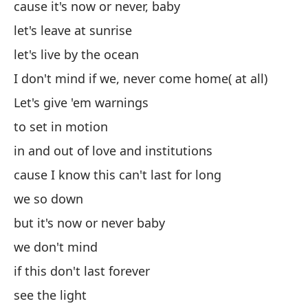
cause it's now or never, baby
En
let's leave at sunrise
ad
let's live by the ocean
So
I don't mind if we, never come home( at all)
Let's give 'em warnings
Es
to set in motion
pe
in and out of love and institutions
bu
cause I know this can't last for long
we so down
no
but it's now or never baby
si
we don't mind
if
if this don't last forever
see the light
ve