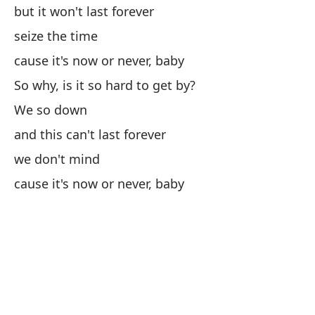
but it won't last forever
seize the time
pe
cause it's now or never, baby
bu
So why, is it so hard to get by?
to
We so down
and this can't last forever
po
we don't mind
ca
cause it's now or never, baby
va
vi
no
ab