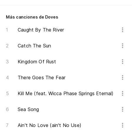
En
Más canciones de Doves
ad
Caught By The River
So
Es
Catch The Sun
Kingdom Of Rust
y 
an
There Goes The Fear
no
Kill Me (feat. Wicca Phase Springs Eternal)
po
Sea Song
ca
Ain't No Love (ain't No Use)