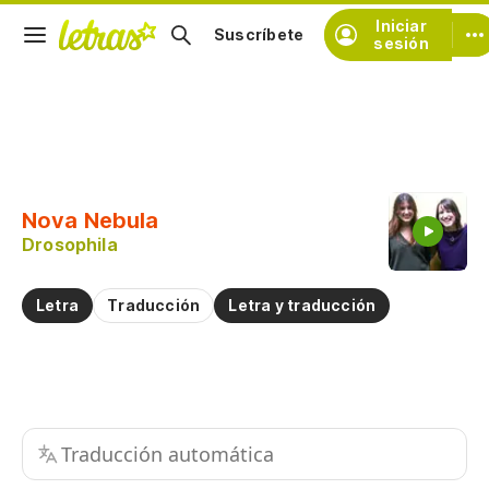
Iniciar
Suscríbete
sesión
Copiar fragmento
Copiar toda la letra
Nova Nebula
Practicar la pronunciación de
Drosophila
Comentar sobre este fragmento
Letra
Traducción
Letra y traducción
Traducción automática