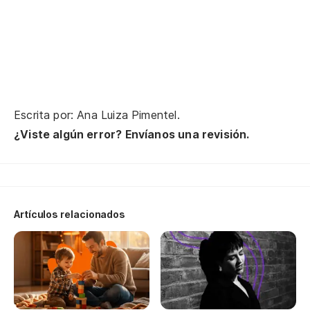
De
Pe
De
Escrita por: Ana Luiza Pimentel.
¿Viste algún error? Envíanos una revisión.
En
Nu
Artículos relacionados