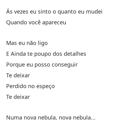
N
Ás vezes eu sinto o quanto eu mudei
N
Quando você apareceu
A 
Mas eu não ligo
Ás
E Ainda te poupo dos detalhes
Cu
Porque eu posso conseguir
Te deixar
Pe
Perdido no espeço
Te deixar
Y 
E 
Numa nova nebula, nova nebula...
Po