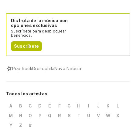
Disfruta de la música con
opciones exclusivas
Suscríbete para desbloquear
beneficios.
Suscríbete
Pop Rock
Drosophila
Nova Nebula
Todos los artistas
A
B
C
D
E
F
G
H
I
J
K
L
M
N
O
P
Q
R
S
T
U
V
W
X
Y
Z
#