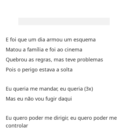
Po
Yo
Po
E foi que um dia armou um esquema
Yo
Matou a família e foi ao cinema
¿P
Quebrou as regras, mas teve problemas
Pois o perigo estava a solta
¿P
Eu queria me mandar, eu queria (3x)
¿P
Mas eu não vou fugir daqui
To
Eu quero poder me dirigir, eu quero poder me
controlar