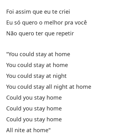
A 
Foi assim que eu te criei
D
Eu só quero o melhor pra você
Não quero ter que repetir
As
"You could stay at home
So
You could stay at home
Eu
You could stay at night
No
You could stay all night at home
Nã
Could you stay home
Could you stay home
Po
Could you stay home
All nite at home"
Po