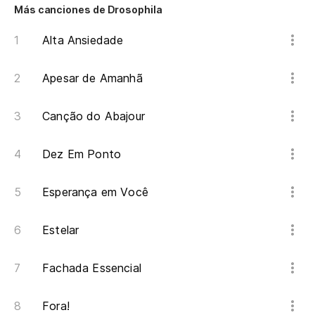
Más canciones de Drosophila
Ag
Alta Ansiedade
Apesar de Amanhã
Canção do Abajour
Dez Em Ponto
Esperança em Você
Estelar
Fachada Essencial
Fora!