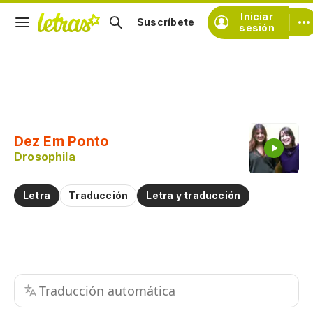
Iniciar
Suscríbete
sesión
Copiar fragmento
Copiar toda la letra
Dez Em Ponto
Practicar la pronunciación de
Drosophila
Comentar sobre este fragmento
Letra
Traducción
Letra y traducción
Traducción automática