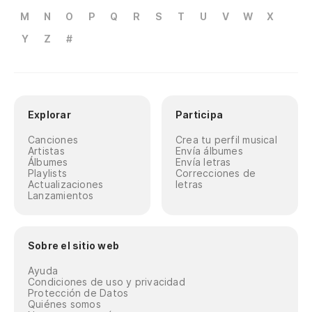
M
N
O
P
Q
R
S
T
U
V
W
X
Y
Z
#
Explorar
Participa
Canciones
Crea tu perfil musical
Artistas
Envía álbumes
Álbumes
Envía letras
Playlists
Correcciones de
Actualizaciones
letras
Lanzamientos
Sobre el sitio web
Ayuda
Condiciones de uso y privacidad
Protección de Datos
Quiénes somos