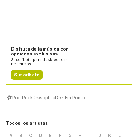
Disfruta de la música con
opciones exclusivas
Suscríbete para desbloquear
beneficios.
Suscríbete
Pop Rock
Drosophila
Dez Em Ponto
Todos los artistas
A
B
C
D
E
F
G
H
I
J
K
L