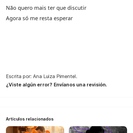
Não quero mais ter que discutir
Agora só me resta esperar
Y 
E 
Ma
Ma
Escrita por: Ana Luiza Pimentel.
Ro
¿Viste algún error? Envíanos una revisión.
Qu
Po
Po
Artículos relacionados