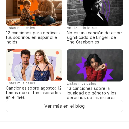
Qu
Eu
Listas musicales
Analizando letras
Pe
12 canciones para dedicar a
No es una canción de amor:
tus sobrinos en español e
significado de Linger, de
Ma
inglés
The Cranberries
Qu
co
Eu
Listas musicales
co
Listas musicales
Canciones sobre agosto: 12
13 canciones sobre la
temas que están inspirados
igualdad de género y los
en el mes
derechos de las mujeres
No
Ver más en el blog
Nã
Ah