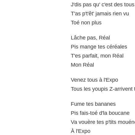
J'dis pas qu' c'est des tou
T'as p't'êt' jamais rien vu
Toé non plus
Lâche pas, Réal
Pis mange tes céréales
T'es parfait, mon Réal
Mon Réal
Venez tous à l'Expo
Tous les youpis Z-arrivent 
Fume tes bananes
Pis fais-toé d'la boucane
Va vouère tes p'tits moué
À l'Expo