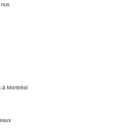
s nus
t-à Montréal
neaux