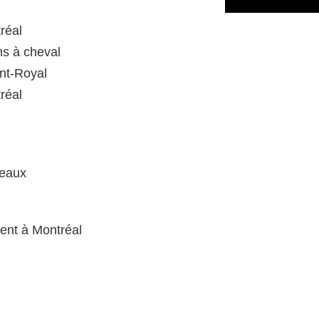
réal
ns à cheval
ont-Royal
réal
neaux
nent à Montréal