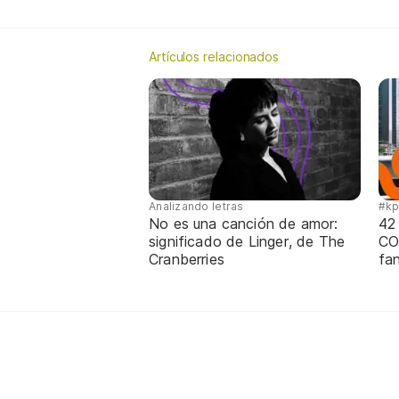
Artículos relacionados
Analizando letras
#k
No es una canción de amor:
42
significado de Linger, de The
CO
Cranberries
fa