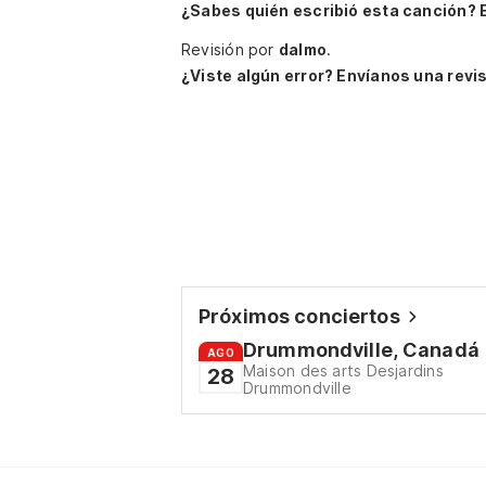
¿Sabes quién escribió esta canción? 
Revisión por
dalmo
.
¿Viste algún error? Envíanos una revis
Próximos conciertos
Drummondville, Canadá
AGO
Maison des arts Desjardins
28
Drummondville