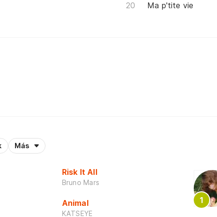
Ma p'tite vie
k
Más
Risk It All
Bruno Mars
Animal
KATSEYE