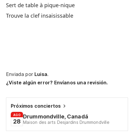
Sert de table à pique-nique
Trouve la clef insaisissable
Ab
¿p
Ou
cl
De
nu
Enviada por
Luisa
.
Du
¿Viste algún error? Envíanos una revisión.
En
ll
Próximos conciertos
Da
AGO
Drummondville, Canadá
28
Maison des arts Desjardins Drummondville
Al