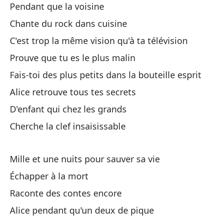
Mi
Pendant que la voisine
Chante du rock dans cuisine
Es
C'est trop la même vision qu'à ta télévision
m
Prouve que tu es le plus malin
Éc
Fais-toi des plus petits dans la bouteille esprit
Al
Alice retrouve tous tes secrets
ma
D'enfant qui chez les grands
Al
me
Cherche la clef insaisissable
Bu
Mille et une nuits pour sauver sa vie
Ch
Échapper à la mort
Raconte des contes encore
Alice pendant qu'un deux de pique