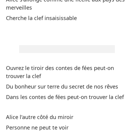
merveilles
Al
Cherche la clef insaisissable
Pi
Pe
Mi
Pe
Ouvrez le tiroir des contes de fées peut-on
Si
trouver la clef
Se
Du bonheur sur terre du secret de nos rêves
Dans les contes de fées peut-on trouver la clef
No
C'
Alice l'autre côté du miroir
Mi
Personne ne peut te voir