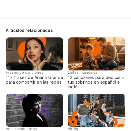
Al
Na
Artículos relacionados
Mi
Ca
Ch
Frases de canciones
Listas musicales
117 frases de Ariana Grande
12 canciones para dedicar a
Es
para compartir en las redes
tus sobrinos en español e
inglés
te
C'
De
Pr
Analizando letras
#kpop