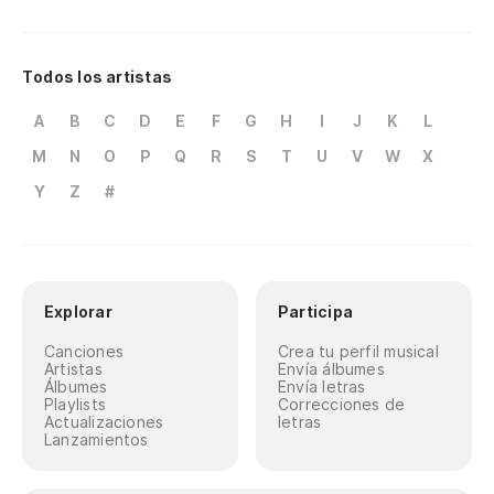
Todos los artistas
A
B
C
D
E
F
G
H
I
J
K
L
M
N
O
P
Q
R
S
T
U
V
W
X
Y
Z
#
Explorar
Participa
Canciones
Crea tu perfil musical
Artistas
Envía álbumes
Álbumes
Envía letras
Playlists
Correcciones de
Actualizaciones
letras
Lanzamientos