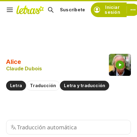
Iniciar
Suscríbete
sesión
Copiar fragmento
Copiar toda la letra
Alice
Practicar la pronunciación de
Claude Dubois
Comentar sobre este fragmento
Letra
Traducción
Letra y traducción
Traducción automática