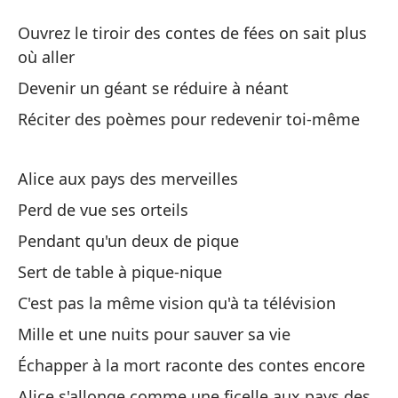
Al
Ouvrez le tiroir des contes de fées on sait plus
Al
où aller
Devenir un géant se réduire à néant
Ab
Réciter des poèmes pour redevenir toi-même
sa
Ou
Alice aux pays des merveilles
all
Perd de vue ses orteils
Co
Pendant qu'un deux de pique
De
Sert de table à pique-nique
Re
C'est pas la même vision qu'à ta télévision
Ré
Mille et une nuits pour sauver sa vie
Échapper à la mort raconte des contes encore
Al
Alice s'allonge comme une ficelle aux pays des