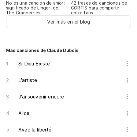
No es una canción de amor:
42 frases de canciones de
significado de Linger, de
CORTIS para compartir
Ha
The Cranberries
entre fans
Fa
Ver más en el blog
Al
Al
Más canciones de Claude Dubois
De
Si Dieu Existe
D'
L'artiste
Bu
J'ai souvenir encore
Ch
Alice
Mi
Avec la liberté
Mi