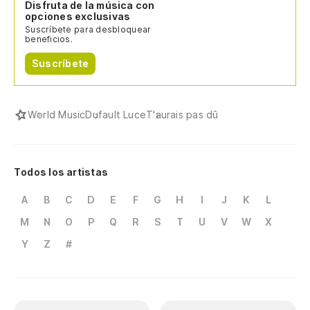
Disfruta de la música con
opciones exclusivas
Suscríbete para desbloquear
beneficios.
Suscríbete
World Music
Dufault Luce
T'aurais pas dû
Todos los artistas
A
B
C
D
E
F
G
H
I
J
K
L
M
N
O
P
Q
R
S
T
U
V
W
X
Y
Z
#