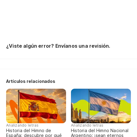
Qu
gu
Es
Te
¿Viste algún error? Envíanos una revisión.
{a
Di
Pe
Artículos relacionados
De
Y 
{a
Analizando letras
Analizando letras
Historia del Himno de
Historia del Himno Nacional
España: descubre por qué
Argentino: ¡sean eternos