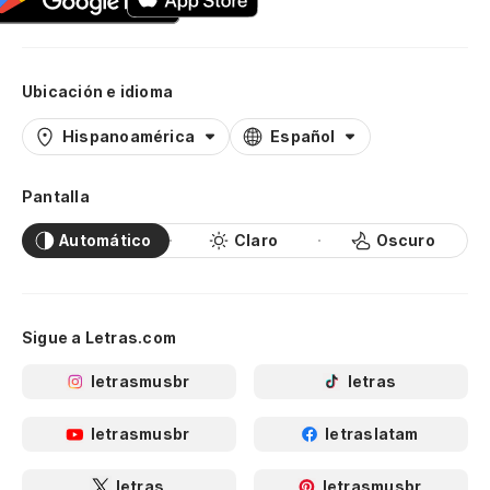
Ubicación e idioma
Hispanoamérica
Español
Pantalla
Automático
Claro
Oscuro
Sigue a Letras.com
letrasmusbr
letras
letrasmusbr
letraslatam
letras
letrasmusbr