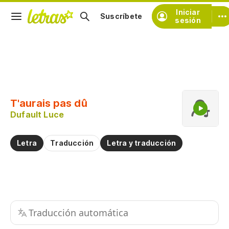
Iniciar
Suscríbete
sesión
Copiar fragmento
Copiar toda la letra
T'aurais pas dû
Practicar la pronunciación de
Dufault Luce
Comentar sobre este fragmento
Letra
Traducción
Letra y traducción
Traducción automática