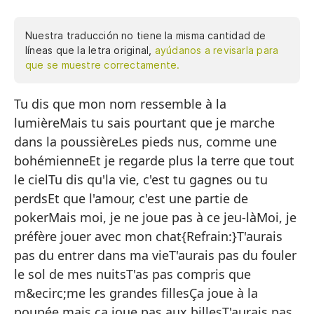
Nuestra traducción no tiene la misma cantidad de
líneas que la letra original,
ayúdanos a revisarla para
que se muestre correctamente.
Tu dis que mon nom ressemble à la
Di
lumièreMais tu sais pourtant que je marche
Pe
dans la poussièreLes pieds nus, comme une
De
bohémienneEt je regarde plus la terre que tout
Y 
le cielTu dis qu'la vie, c'est tu gagnes ou tu
perdsEt que l'amour, c'est une partie de
Di
pokerMais moi, je ne joue pas à ce jeu-làMoi, je
Y 
préfère jouer avec mon chat{Refrain:}T'aurais
Pe
pas du entrer dans ma vieT'aurais pas du fouler
le sol de mes nuitsT'as pas compris que
Yo
m&ecirc;me les grandes fillesÇa joue à la
{E
poupée mais ça joue pas aux billesT'aurais pas