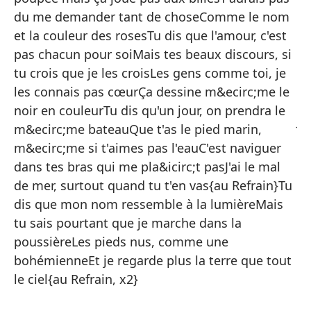
No
du me demander tant de choseComme le nom
No
et la couleur des rosesTu dis que l'amour, c'est
n
pas chacun pour soiMais tes beaux discours, si
tu crois que je les croisLes gens comme toi, je
No
les connais pas cœurÇa dessine m&ecirc;me le
gr
noir en couleurTu dis qu'un jour, on prendra le
Ju
m&ecirc;me bateauQue t'as le pied marin,
ca
m&ecirc;me si t'aimes pas l'eauC'est naviguer
No
dans tes bras qui me pla&icirc;t pasJ'ai le mal
de mer, surtout quand tu t'en vas{au Refrain}Tu
Co
dis que mon nom ressemble à la lumièreMais
Di
tu sais pourtant que je marche dans la
Pe
poussièreLes pieds nus, comme une
bohémienneEt je regarde plus la terre que tout
Ge
le ciel{au Refrain, x2}
In
Di