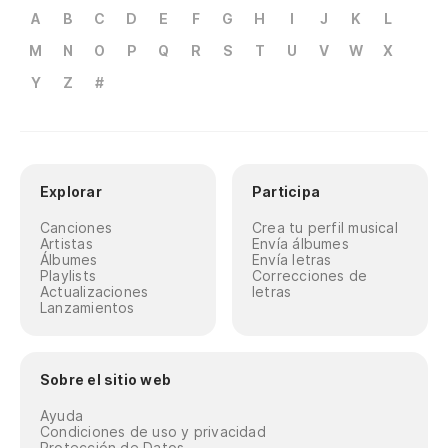
A
B
C
D
E
F
G
H
I
J
K
L
M
N
O
P
Q
R
S
T
U
V
W
X
Y
Z
#
Explorar
Participa
Canciones
Crea tu perfil musical
Artistas
Envía álbumes
Álbumes
Envía letras
Playlists
Correcciones de
Actualizaciones
letras
Lanzamientos
Sobre el sitio web
Ayuda
Condiciones de uso y privacidad
Protección de Datos