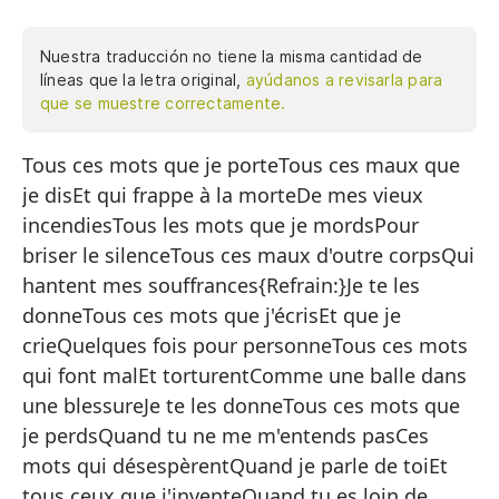
Nuestra traducción no tiene la misma cantidad de
líneas que la letra original,
ayúdanos a revisarla para
que se muestre correctamente.
Tous ces mots que je porteTous ces maux que
To
je disEt qui frappe à la morteDe mes vieux
To
incendiesTous les mots que je mordsPour
Y 
briser le silenceTous ces maux d'outre corpsQui
De
hantent mes souffrances{Refrain:}Je te les
donneTous ces mots que j'écrisEt que je
To
crieQuelques fois pour personneTous ces mots
Pa
qui font malEt torturentComme une balle dans
To
une blessureJe te les donneTous ces mots que
je perdsQuand tu ne me m'entends pasCes
Qu
mots qui désespèrentQuand je parle de toiEt
{E
tous ceux que j'inventeQuand tu es loin de