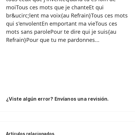
Te
moiTous ces mots que je chanteEt qui
To
br&ucirc;lent ma voix{au Refrain}Tous ces mots
qui s'envolentEn emportant ma vieTous ces
Y 
mots sans parolePour te dire qui je suis{au
A 
Refrain}Pour que tu me pardonnes...
To
Y 
Co
Te
To
¿Viste algún error? Envíanos una revisión.
Cu
Es
Cu
Y 
Artículos relacionados