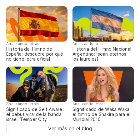
Cu
To
Y 
{E
Analizando letras
Analizando letras
Historia del Himno de
Historia del Himno Nacional
To
España: descubre por qué
Argentino: ¡sean eternos
no tiene letra oficial
los laureles!
Ll
To
Pa
{E
Pa
Analizando letras
Analizando letras
Significado de Self Aware:
Significado de Waka Waka,
el debut viral de la banda
el himno de Shakira para el
israelí Temper City
Mundial 2010
Ver más en el blog