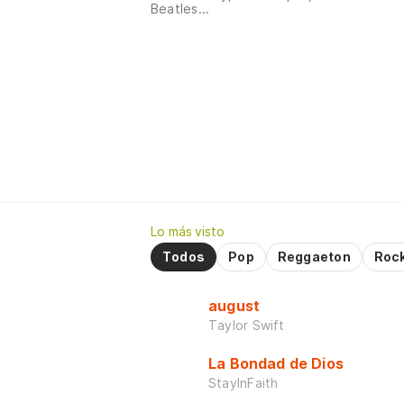
Beatles...
Lo más visto
Todos
Pop
Reggaeton
Roc
august
Taylor Swift
La Bondad de Dios
StayInFaith