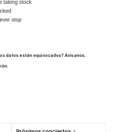
e taking stock
locked
ever stop
os datos están equivocados? Avísanos.
ión.
Próximos conciertos