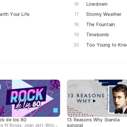
Lowdown
ith Your Life
Stormy Weather
The Fountain
Timebomb
Too Young to Kne
ck de los 80
13 Reasons Why (banda
sonora)
s N' Roses, Joan Jett, Blitz...