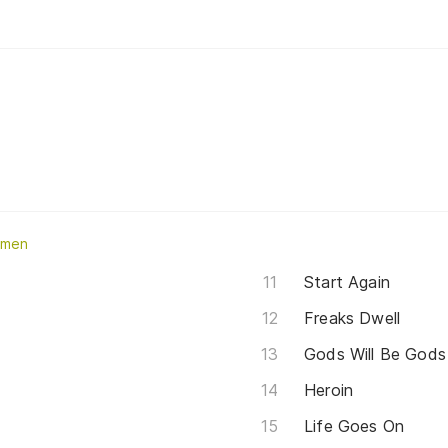
ymen
Start Again
Freaks Dwell
Gods Will Be Gods
Heroin
Life Goes On