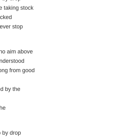
e taking stock
locked
ever stop
who aim above
understood
rong from good
d by the
the
 by drop