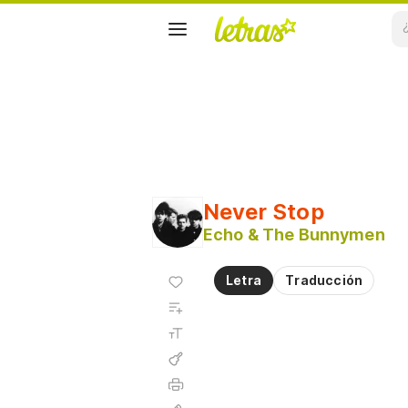
Never Stop
Echo & The Bunnymen
Agregar
Letra
Traducción
a
Agregar
favoritos
a
Tamaño
playlist
de la
fuente
Acordes
Imprimir