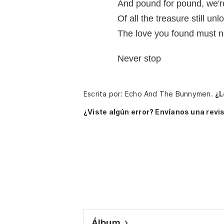
And pound for pound, we'r
Of all the treasure still un
The love you found must n
Never stop
Escrita por: Echo And The Bunnymen.
¿L
¿Viste algún error? Envíanos una revis
Álbum