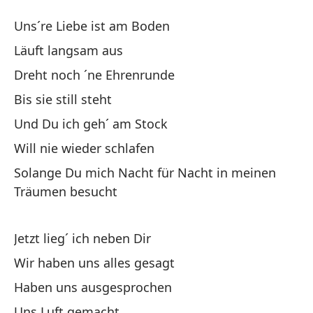
¿L
Uns´re Liebe ist am Boden
W
Läuft langsam aus
Dreht noch ´ne Ehrenrunde
Nu
Bis sie still steht
Un
Und Du ich geh´ am Stock
Se
Will nie wieder schlafen
Solange Du mich Nacht für Nacht in meinen
Da
Träumen besucht
Dr
Jetzt lieg´ ich neben Dir
Ha
Wir haben uns alles gesagt
Y 
Haben uns ausgesprochen
Un
Uns Luft gemacht