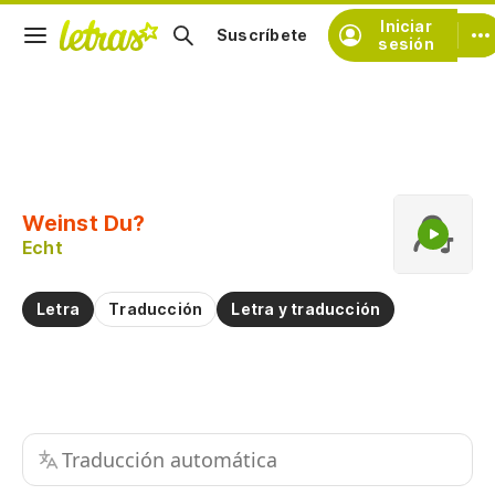
Iniciar
Suscríbete
sesión
Copiar fragmento
Copiar toda la letra
Weinst Du?
Practicar la pronunciación de
Echt
Comentar sobre este fragmento
Letra
Traducción
Letra y traducción
Traducción automática