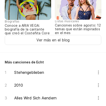
Qu
De
Listas musicales
Biografías
Di
Canciones sobre agosto: 12
Conoce a ARIA VEGA:
temas que están inspirados
biografía de la cantante
en el mes
que creó el Costeñita Core
¿O
Ver más en el blog
Qu
De
Más canciones de Echt
Ve
Stehengeblieben
Ko
2010
Pr
Alles Wird Sich Aendern
Pr