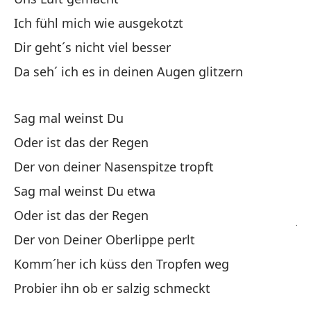
Ich fühl mich wie ausgekotzt
Nu
Dir geht´s nicht viel besser
Wi
Da seh´ ich es in deinen Augen glitzern
Mi
s
Sag mal weinst Du
So
Oder ist das der Regen
be
Der von deiner Nasenspitze tropft
Sag mal weinst Du etwa
Ah
Oder ist das der Regen
Je
Der von Deiner Oberlippe perlt
No
Komm´her ich küss den Tropfen weg
Probier ihn ob er salzig schmeckt
H