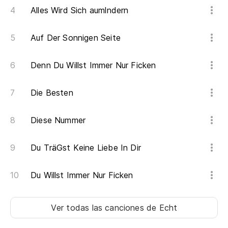
Alles Wird Sich aumlndern
Ah
Auf Der Sonnigen Seite
Je
Denn Du Willst Immer Nur Ficken
No
Die Besten
H
Diese Nummer
N
Du TräGst Keine Liebe In Dir
Me
Du Willst Immer Nur Ficken
Ic
A 
Ver todas las canciones
de Echt
Di