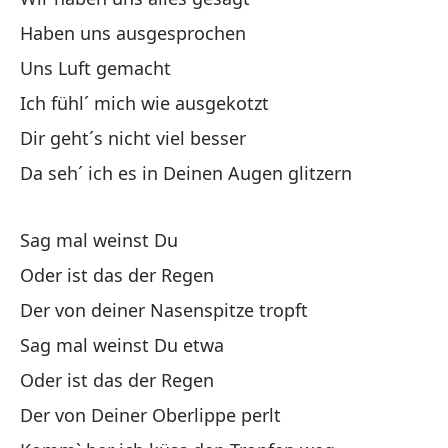
Haben uns ausgesprochen
Qu
Uns Luft gemacht
De
Ich fühl´ mich wie ausgekotzt
Di
Dir geht´s nicht viel besser
Da seh´ ich es in Deinen Augen glitzern
¿O
Sag mal weinst Du
Qu
Oder ist das der Regen
De
Der von deiner Nasenspitze tropft
Ve
Sag mal weinst Du etwa
Ko
Oder ist das der Regen
Der von Deiner Oberlippe perlt
Pr