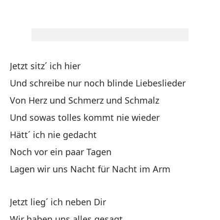
N
Me
Ic
Jetzt sitz´ ich hier
Und schreibe nur noch blinde Liebeslieder
A 
Von Herz und Schmerz und Schmalz
Di
Und sowas tolles kommt nie wieder
Lo
Hätt´ ich nie gedacht
Da
Noch vor ein paar Tagen
Lagen wir uns Nacht für Nacht im Arm
Di
Jetzt lieg´ ich neben Dir
¿O
Wir haben uns alles gesagt