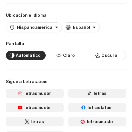
Ubicación e idioma
Hispanoamérica
Español
Pantalla
Automático
Claro
Oscuro
Sigue a Letras.com
letrasmusbr
letras
letrasmusbr
letraslatam
letras
letrasmusbr