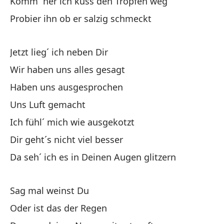
Komm` her ich küss den Tropfen weg
Pr
Probier ihn ob er salzig schmeckt
Jetzt lieg´ ich neben Dir
Wir haben uns alles gesagt
Ah
Haben uns ausgesprochen
Uns Luft gemacht
Y 
Ich fühl´ mich wie ausgekotzt
Un
Dir geht´s nicht viel besser
Da seh´ ich es in Deinen Augen glitzern
De
Vo
Sag mal weinst Du
Y 
Oder ist das der Regen
Un