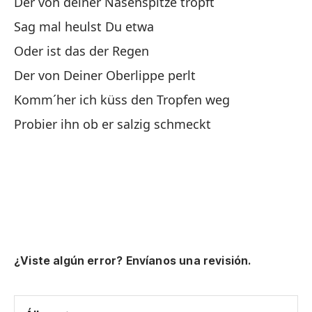
Der von deiner Nasenspitze tropft
Sag mal heulst Du etwa
Nu
Oder ist das der Regen
Ha
Der von Deiner Oberlippe perlt
Komm´her ich küss den Tropfen weg
No
Probier ihn ob er salzig schmeckt
La
Ah
Je
No
¿Viste algún error? Envíanos una revisión.
H