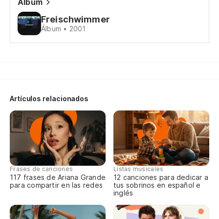
Álbum
N
Freischwimmer
Álbum • 2001
Me
Ic
A 
Di
Artículos relacionados
Lo
Da
Di
Frases de canciones
Listas musicales
117 frases de Ariana Grande
12 canciones para dedicar a
para compartir en las redes
tus sobrinos en español e
inglés
¿O