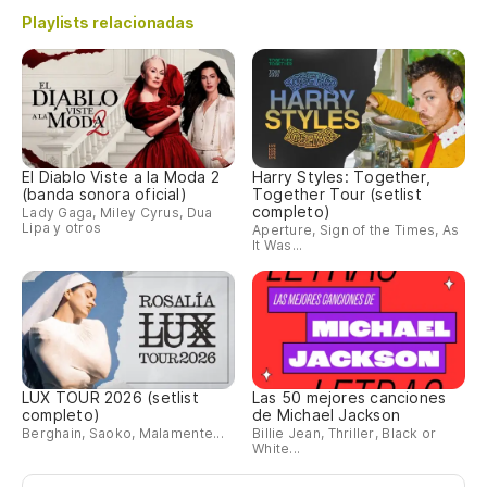
Playlists relacionadas
Lo
Da
Di
El Diablo Viste a la Moda 2
Harry Styles: Together,
(banda sonora oficial)
Together Tour (setlist
¿O
completo)
Lady Gaga, Miley Cyrus, Dua
Lipa y otros
Aperture, Sign of the Times, As
It Was...
Qu
De
Di
LUX TOUR 2026 (setlist
Las 50 mejores canciones
completo)
de Michael Jackson
¿O
Berghain, Saoko, Malamente...
Billie Jean, Thriller, Black or
White...