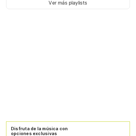
Qu
Ver más playlists
De
Ve
Ko
Pr
Pr
Disfruta de la música con
opciones exclusivas