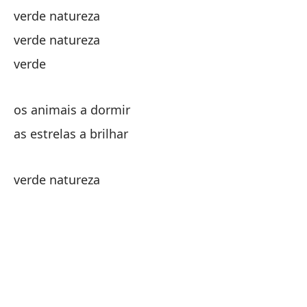
ve
verde natureza
verde natureza
verde
os animais a dormir
ár
as estrelas a brilhar
an
ár
verde natureza
al
no
el
o 