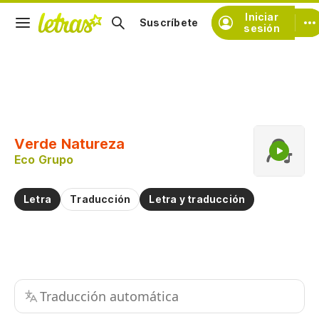
Iniciar
Suscríbete
sesión
Copiar fragmento
Copiar toda la letra
Verde Natureza
Practicar la pronunciación de
Eco Grupo
Comentar sobre este fragmento
Letra
Traducción
Letra y traducción
Traducción automática