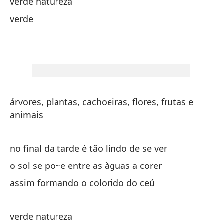
verde natureza
to
verde
to
to
to
to
árvores, plantas, cachoeiras, flores, frutas e
to
animais
ve
no final da tarde é tão lindo de se ver
o sol se po~e entre as àguas a corer
ve
assim formando o colorido do ceú
ve
verde natureza