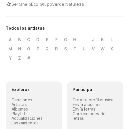
Sertanejo
Eco Grupo
Verde Natureza
Todos los artistas
A
B
C
D
E
F
G
H
I
J
K
L
M
N
O
P
Q
R
S
T
U
V
W
X
Y
Z
#
Explorar
Participa
Canciones
Crea tu perfil musical
Artistas
Envía álbumes
Álbumes
Envía letras
Playlists
Correcciones de
Actualizaciones
letras
Lanzamientos