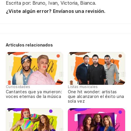
Escrita por: Bruno, Ivan, Victoria, Bianca.
fo
¿Viste algún error? Envíanos una revisión.
as
ve
Artículos relacionados
ve
ve
Curiosidades
Listas musicales
ve
Cantantes que ya murieron:
One hit wonder: artistas
voces eternas de la música
que alcanzaron el éxito una
sola vez
lo