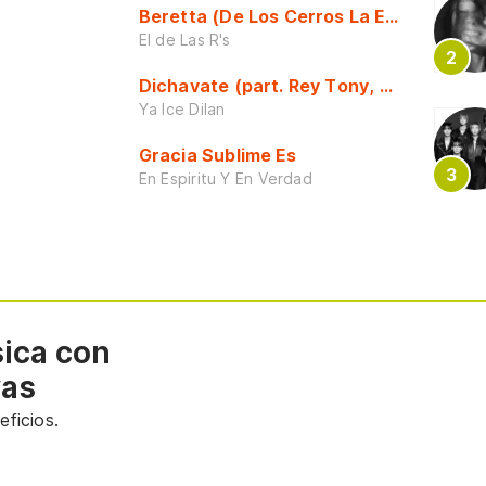
Beretta (De Los Cerros La Escuela)
El de Las R's
Dichavate (part. Rey Tony, Dj Honda y 
Ya Ice Dilan
Gracia Sublime Es
En Espiritu Y En Verdad
sica con
vas
ficios.