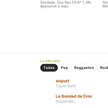
Saudade, Sou Seu Fã Nº 1, Me
Nos
Apaixonei e mais.
Min
Lo más visto
Todos
Pop
Reggaeton
Roc
august
Taylor Swift
La Bondad de Dios
StayInFaith