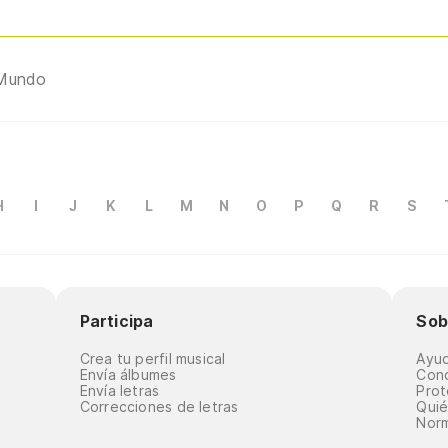
 Mundo
H
I
J
K
L
M
N
O
P
Q
R
S
Participa
Sob
Crea tu perfil musical
Ayu
Envía álbumes
Cond
Envía letras
Prot
Correcciones de letras
Qui
Norm