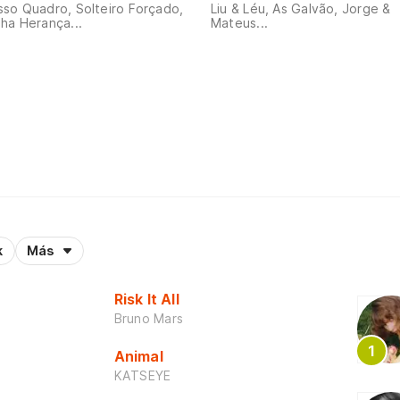
so Quadro, Solteiro Forçado,
Liu & Léu, As Galvão, Jorge &
ha Herança...
Mateus...
k
Más
Risk It All
Bruno Mars
Animal
KATSEYE