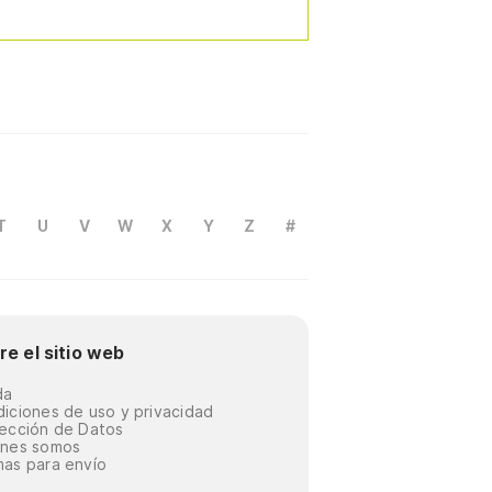
T
U
V
W
X
Y
Z
#
re el sitio web
da
iciones de uso y privacidad
ección de Datos
énes somos
as para envío