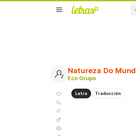
Natureza Do Mund
Eco Grupo
Agregar
Letra
Traducción
a
Agregar
favoritos
a
Tamaño
playlist
de la
fuente
Acordes
Imprimir