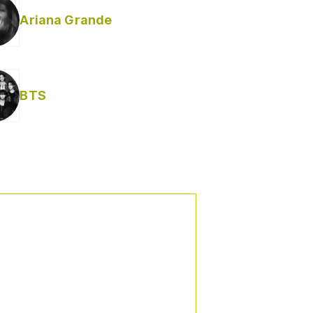
Ariana Grande
Helabusador) [explícita]
BTS