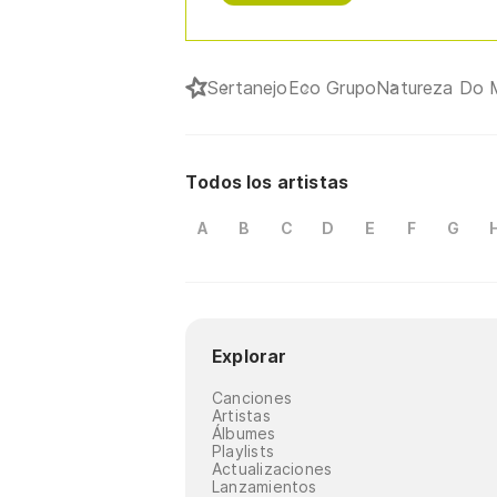
Sertanejo
Eco Grupo
Natureza Do
Todos los artistas
A
B
C
D
E
F
G
Explorar
Canciones
Artistas
Álbumes
Playlists
Actualizaciones
Lanzamientos