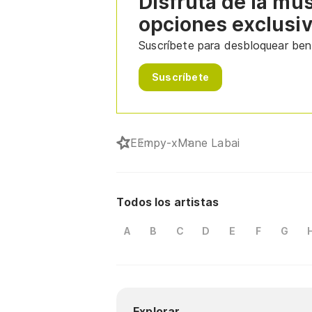
Disfruta de la mú
opciones exclusi
Suscríbete para desbloquear bene
Suscríbete
E
Empy-x
Mane Labai
Todos los artistas
A
B
C
D
E
F
G
Explorar