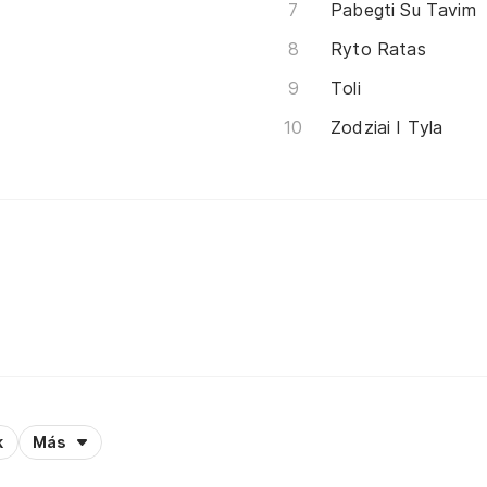
Pabegti Su Tavim
Ryto Ratas
Toli
Zodziai I Tyla
k
Más