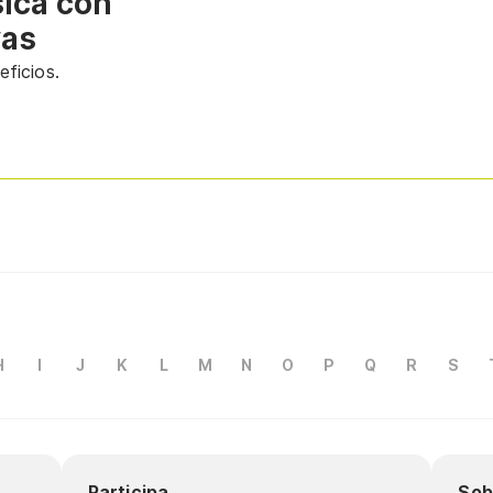
sica con
vas
ficios.
H
I
J
K
L
M
N
O
P
Q
R
S
Participa
Sob