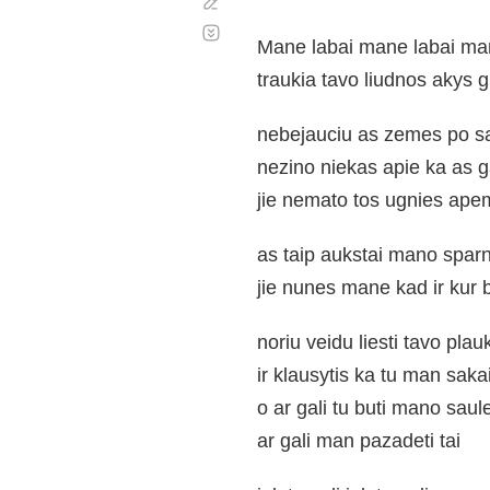
Corregir
Desplazamiento
automático
Mane labai mane labai man
traukia tavo liudnos akys gi
nebejauciu as zemes po s
nezino niekas apie ka as g
jie nemato tos ugnies ap
as taip aukstai mano sparn
jie nunes mane kad ir kur 
noriu veidu liesti tavo plau
ir klausytis ka tu man saka
o ar gali tu buti mano saul
ar gali man pazadeti tai