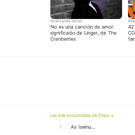
Analizando letras
#k
No es una canción de amor:
42
significado de Linger, de The
CO
Cranberries
fa
Las más escuchadas de Empy-x
As Iseinu...