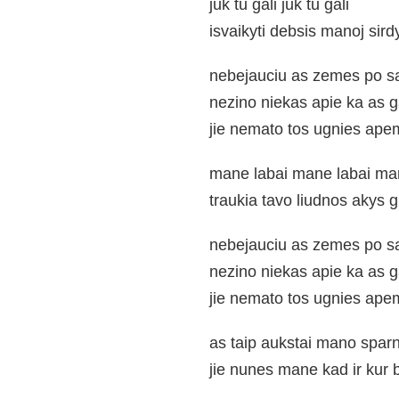
juk tu gali juk tu gali
isvaikyti debsis manoj sird
nebejauciu as zemes po s
nezino niekas apie ka as g
jie nemato tos ugnies ap
mane labai mane labai man
traukia tavo liudnos akys gi
nebejauciu as zemes po s
nezino niekas apie ka as g
jie nemato tos ugnies ap
as taip aukstai mano sparn
jie nunes mane kad ir kur