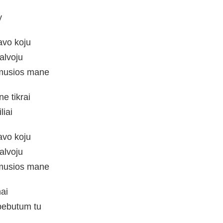
y
avo koju
alvoju
emusios mane
e tikrai
liai
avo koju
alvoju
emusios mane
ai
 bebutum tu