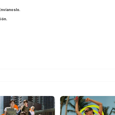
Envíanoslo.
ión.