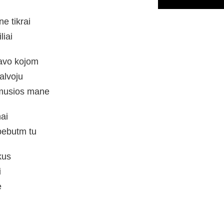
e tikrai
liai
avo kojom
alvoju
emusios mane
ai
bebutm tu
kus
i
e