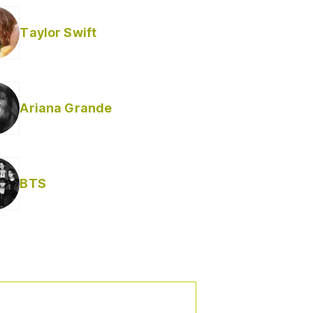
Taylor Swift
Ariana Grande
Helabusador) [explícita]
BTS