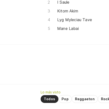
I Saule
Kitom Akim
Lyg Myleciau Tave
Mane Labai
Lo más visto
Todos
Pop
Reggaeton
Roc