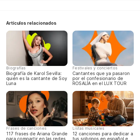
so
me
Artículos relacionados
Qu
ga
pe
Biografías
Festivales y conciertos
be
Biografía de Karol Sevilla:
Cantantes que ya pasaron
quién es la cantante de Soy
por el confesionario de
Luna
ROSALÍA en el LUX TOUR
no
as
qu
Frases de canciones
Listas musicales
117 frases de Ariana Grande
12 canciones para dedicar a
para compartir en las redes
tus sobrinos en español e