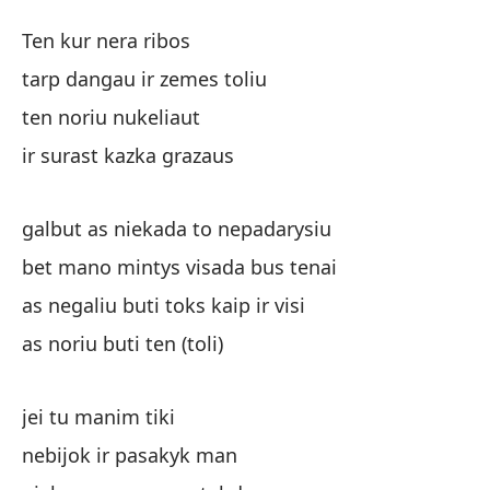
Le
Ten kur nera ribos
To
tarp dangau ir zemes toliu
ten noriu nukeliaut
No
ir surast kazka grazaus
en
galbut as niekada to nepadarysiu
ta
bet mano mintys visada bus tenai
al
as negaliu buti toks kaip ir visi
as noriu buti ten (toli)
y 
jei tu manim tiki
Qu
nebijok ir pasakyk man
ga