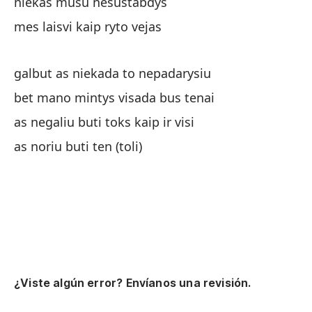
niekas musu nesustabdys
pe
mes laisvi kaip ryto vejas
be
galbut as niekada to nepadarysiu
no
bet mano mintys visada bus tenai
as
as negaliu buti toks kaip ir visi
qu
as noriu buti ten (toli)
Si
no
na
¿Viste algún error? Envíanos una revisión.