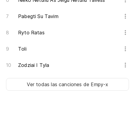
Nieko Neturiu As Jeigu Neturiu Tavess
Pabegti Su Tavim
Ryto Ratas
Toli
Zodziai I Tyla
Ver todas las canciones
de Empy-x