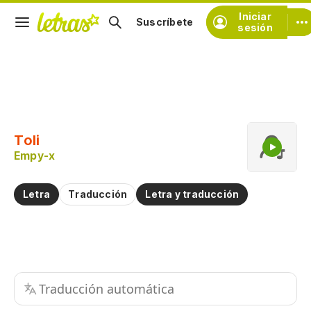
Iniciar
Suscríbete
sesión
Copiar fragmento
Copiar toda la letra
Toli
Practicar la pronunciación de
Empy-x
Comentar sobre este fragmento
Letra
Traducción
Letra y traducción
Traducción automática