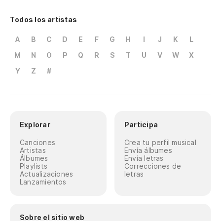
Todos los artistas
A
B
C
D
E
F
G
H
I
J
K
L
M
N
O
P
Q
R
S
T
U
V
W
X
Y
Z
#
Explorar
Participa
Canciones
Crea tu perfil musical
Artistas
Envía álbumes
Álbumes
Envía letras
Playlists
Correcciones de
Actualizaciones
letras
Lanzamientos
Sobre el sitio web