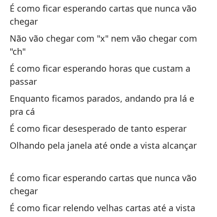
É como ficar esperando cartas que nunca vão
¿Q
chegar
O 
Não vão chegar com "x" nem vão chegar com
Si
"ch"
É como ficar esperando horas que custam a
Se
passar
Enquanto ficamos parados, andando pra lá e
pra cá
É como ficar desesperado de tanto esperar
Olhando pela janela até onde a vista alcançar
Si
Vo
É como ficar esperando cartas que nunca vão
Cu
chegar
ot
É como ficar relendo velhas cartas até a vista