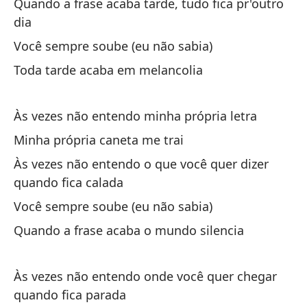
Quando a frase acaba tarde, tudo fica pr'outro
Y 
dia
'c'
Você sempre soube (eu não sabia)
E 
"c
Toda tarde acaba em melancolia
¿A
Às vezes não entendo minha própria letra
Po
Minha própria caneta me trai
¿Q
Às vezes não entendo o que você quer dizer
quando fica calada
¿Q
Você sempre soube (eu não sabia)
O 
Quando a frase acaba o mundo silencia
Si
Às vezes não entendo onde você quer chegar
Se
quando fica parada