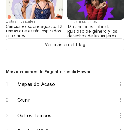
É 
No
Listas musicales
Listas musicales
Canciones sobre agosto: 12
13 canciones sobre la
Nã
temas que están inspirados
igualdad de género y los
en el mes
derechos de las mujeres
Es
Ver más en el blog
É 
Mi
Más canciones de Engenheiros do Hawaii
de
Mapas do Acaso
En
Grunir
Es
É 
Outros Tempos
Mi