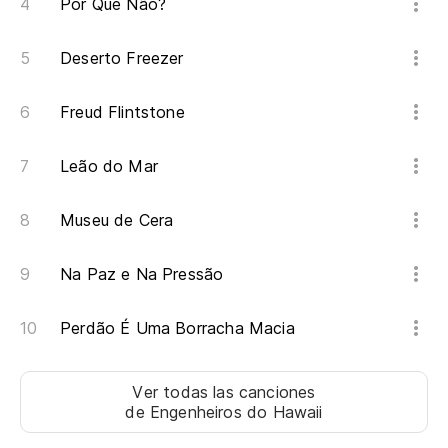
Por Que Não?
vi
Ol
Deserto Freezer
Freud Flintstone
Es
É 
Leão do Mar
Es
Museu de Cera
vi
É 
Na Paz e Na Pressão
Si
Perdão É Uma Borracha Macia
Vo
Ver todas las canciones
Si
de Engenheiros do Hawaii
Vo