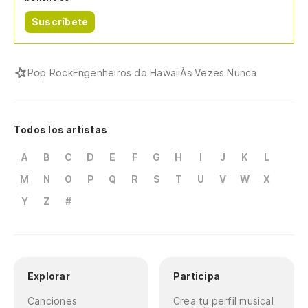
Suscríbete
Pop Rock
Engenheiros do Hawaii
Às Vezes Nunca
Todos los artistas
A
B
C
D
E
F
G
H
I
J
K
L
M
N
O
P
Q
R
S
T
U
V
W
X
Y
Z
#
Explorar
Participa
Canciones
Crea tu perfil musical