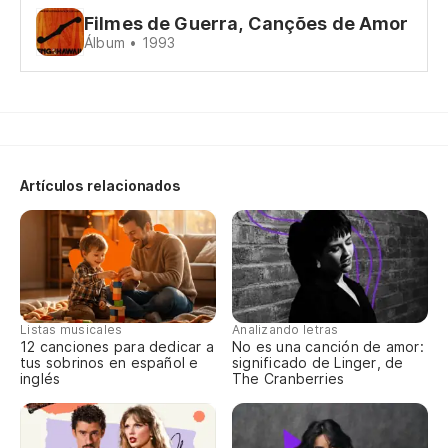
Filmes de Guerra, Canções de Amor
Às
Álbum • 1993
fi
Si
Vo
Artículos relacionados
Cu
Qu
A 
cu
Listas musicales
Analizando letras
12 canciones para dedicar a
No es una canción de amor:
Às
tus sobrinos en español e
significado de Linger, de
fi
inglés
The Cranberries
Es