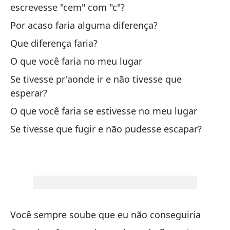
A 
escrevesse "cem" com "c"?
Às
Por acaso faria alguma diferença?
Que diferença faria?
Si
O que você faria no meu lugar
Vo
Se tivesse pr'aonde ir e não tivesse que
esperar?
Ca
O que você faria se estivesse no meu lugar
To
Se tivesse que fugir e não pudesse escapar?
Si
Vo
Ca
To
Você sempre soube que eu não conseguiria