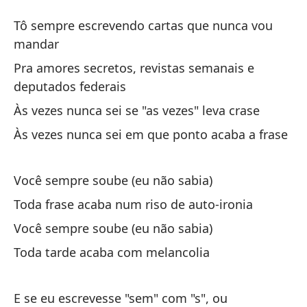
A 
Tô sempre escrevendo cartas que nunca vou
À
mandar
Pra amores secretos, revistas semanais e
Si
deputados federais
en
Às vezes nunca sei se "as vezes" leva crase
Tô
Às vezes nunca sei em que ponto acaba a frase
A 
di
Você sempre soube (eu não sabia)
Pr
Toda frase acaba num riso de auto-ironia
fe
Você sempre soube (eu não sabia)
A 
Toda tarde acaba com melancolia
Às
E se eu escrevesse "sem" com "s", ou