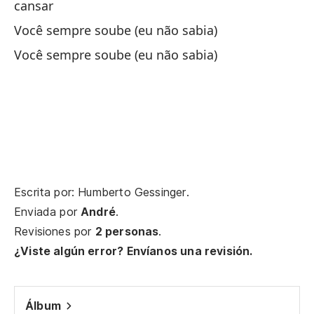
cansar
Qu
Você sempre soube (eu não sabia)
Si
Você sempre soube (eu não sabia)
Vo
Ca
To
A 
Escrita por: Humberto Gessinger.
Às
Enviada por
André
.
Revisiones por
2 personas
.
Mi
¿Viste algún error? Envíanos una revisión.
Mi
A 
Álbum
cu