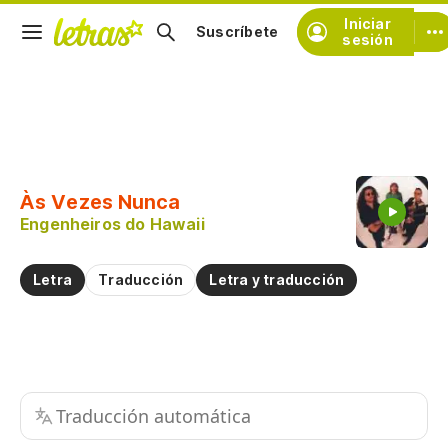
Iniciar
Suscríbete
sesión
Copiar fragmento
Copiar toda la letra
Às Vezes Nunca
Practicar la pronunciación de
Engenheiros do Hawaii
Comentar sobre este fragmento
Letra
Traducción
Letra y traducción
Traducción automática