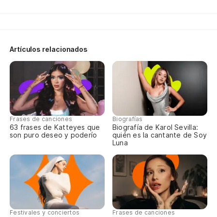
Dr
Artículos relacionados
(C
Frases de canciones
Biografías
Te
63 frases de Katteyes que
Biografía de Karol Sevilla:
son puro deseo y poderío
quién es la cantante de Soy
Luna
Me
Te
I 
Festivales y conciertos
Frases de canciones