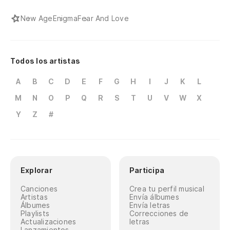
New Age
Enigma
Fear And Love
Todos los artistas
A
B
C
D
E
F
G
H
I
J
K
L
M
N
O
P
Q
R
S
T
U
V
W
X
Y
Z
#
Explorar
Participa
Canciones
Crea tu perfil musical
Artistas
Envía álbumes
Álbumes
Envía letras
Playlists
Correcciones de
Actualizaciones
letras
Lanzamientos