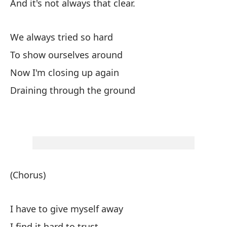
And it's not always that clear.
O 
We always tried so hard
Po
To show ourselves around
e
Now I'm closing up again
We
Draining through the ground
Co
El
Fe
(Chorus)
El
I have to give myself away
Lo
I find it hard to trust