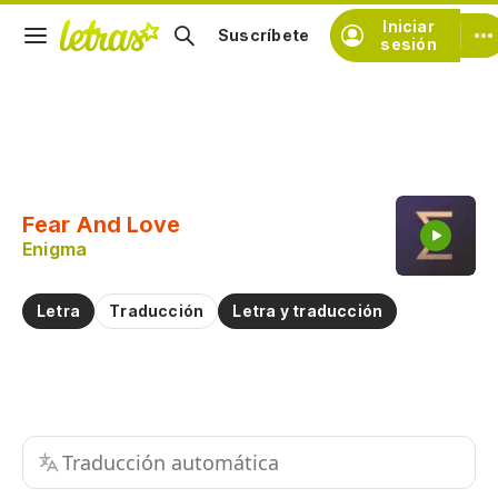
Iniciar
Suscríbete
sesión
Copiar fragmento
Copiar toda la letra
Fear And Love
Practicar la pronunciación de
Enigma
Comentar sobre este fragmento
Letra
Traducción
Letra y traducción
Traducción automática