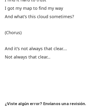
El
I got my map to find my way
Fe
And what's this cloud sometimes?
Y 
(Chorus)
An
Si
And it's not always that clear….
Not always that clear…
We
Mo
Ah
No
Dr
¿Viste algún error? Envíanos una revisión.