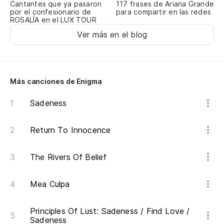
Cantantes que ya pasaron
117 frases de Ariana Grande
¿Y
por el confesionario de
para compartir en las redes
ROSALÍA en el LUX TOUR
An
Ver más en el blog
(C
Más canciones de Enigma
Y 
Sadeness
An
Return To Innocence
No
The Rivers Of Belief
Mea Culpa
Principles Of Lust: Sadeness / Find Love /
Sadeness