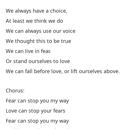
M
We always have a choice,
Fe
At least we think we do
We can always use our voice
Si
We thought this to be true
We
We can live in fear.
Al
Or stand ourselves to love
We can fall before love, or lift ourselves above.
Si
We
Chorus:
Pe
Fear can stop you my way
We
Love can stop your fears
Fear can stop you my way
Po