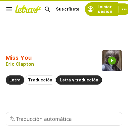
Iniciar
Suscríbete
sesión
Copiar fragmento
Copiar toda la letra
Miss You
Practicar la pronunciación de
Eric Clapton
Comentar sobre este fragmento
Letra
Traducción
Letra y traducción
Traducción automática