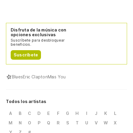
Disfruta de la música con
opciones exclusivas
Suscríbete para desbloquear
beneficios.
Suscríbete
Blues
Eric Clapton
Miss You
Todos los artistas
A
B
C
D
E
F
G
H
I
J
K
L
M
N
O
P
Q
R
S
T
U
V
W
X
Y
Z
#