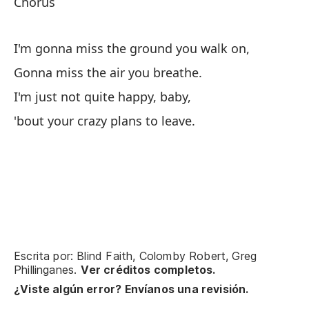
Chorus
Co
I'm gonna miss the ground you walk on,
Gonna miss the air you breathe.
Vo
I'm just not quite happy, baby,
Vo
'bout your crazy plans to leave.
Si
Co
Escrita por: Blind Faith, Colomby Robert, Greg
Phillinganes.
Ver créditos completos.
¿Viste algún error? Envíanos una revisión.