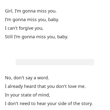
As
Girl, I'm gonna miss you.
Ne
I'm gonna miss you, baby.
Te
I can't forgive you,
No
Still I'm gonna miss you, baby.
Au
No, don't say a word.
No
I already heard that you don't love me.
Ya
In your state of mind,
En
I don't need to hear your side of the story.