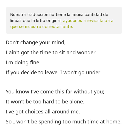
Nuestra traducción no tiene la misma cantidad de
líneas que la letra original,
ayúdanos a revisarla para
que se muestre correctamente.
Don't change your mind,
No
I ain't got the time to sit and wonder.
No
pr
I'm doing fine.
Es
If you decide to leave, I won't go under.
Si
You know I've come this far without you;
Sa
It won't be too hard to be alone.
No
I've got choices all around me,
Te
So I won't be spending too much time at home.