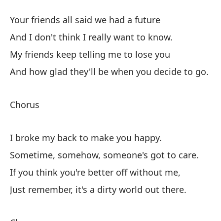
No
Your friends all said we had a future
Tu
And I don't think I really want to know.
Y 
My friends keep telling me to lose you
Mi
And how glad they'll be when you decide to go.
Y 
Chorus
Co
I broke my back to make you happy.
Me
Sometime, somehow, someone's got to care.
En
If you think you're better off without me,
ti
Just remember, it's a dirty world out there.
Si
So