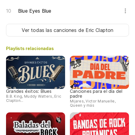
Blue Eyes Blue
Ver todas las canciones
de Eric Clapton
Playlists relacionadas
Grandes éxitos: Blues
Canciones para el día del
padre
B.B. King, Muddy Watters, Eric
Clapton...
Mijares, Victor Manuelle,
Queen y más