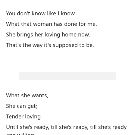
You don't know like I know
No
What that woman has done for me.
Lo
She brings her loving home now.
El
That's the way it's supposed to be.
As
What she wants,
Lo
She can get;
El
Tender loving
Am
Until she's ready, till she's ready, till she's ready
Ha