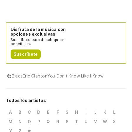
Disfruta de la música con
opciones exclusivas
Suscríbete para desbloquear
beneficios.
Suscríbete
Blues
Eric Clapton
You Don't Know Like I Know
Todos los artistas
A
B
C
D
E
F
G
H
I
J
K
L
M
N
O
P
Q
R
S
T
U
V
W
X
Y
Z
#