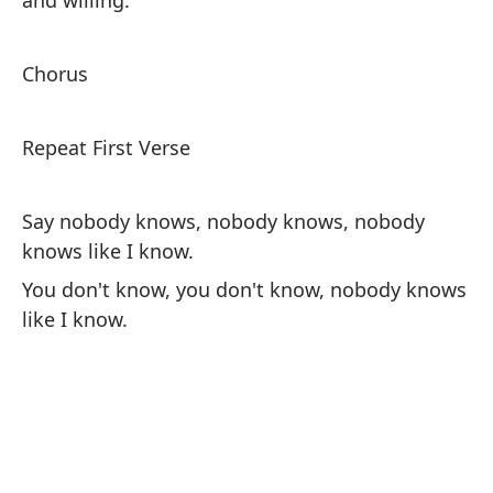
and willing.
qu
Chorus
Co
Repeat First Verse
Re
Say nobody knows, nobody knows, nobody
Di
knows like I know.
co
You don't know, you don't know, nobody knows
Tú
like I know.
sé