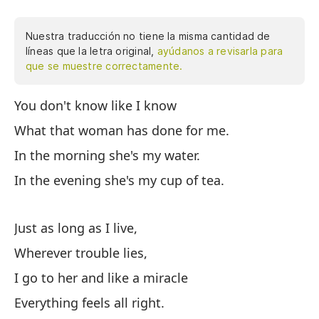
Nuestra traducción no tiene la misma cantidad de
líneas que la letra original,
ayúdanos a revisarla para
que se muestre correctamente.
You don't know like I know
No
What that woman has done for me.
Lo
In the morning she's my water.
Po
In the evening she's my cup of tea.
Po
Just as long as I live,
So
Wherever trouble lies,
Do
I go to her and like a miracle
Vo
Everything feels all right.
To