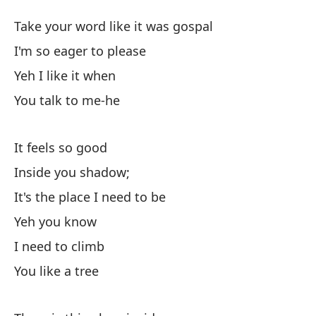
Me
Take your word like it was gospal
Y
I'm so eager to please
Yeh I like it when
To
You talk to me-he
Ta
Es
It feels so good
I'
Inside you shadow;
It's the place I need to be
Sí
Yeh you know
Me
I need to climb
You like a tree
Se