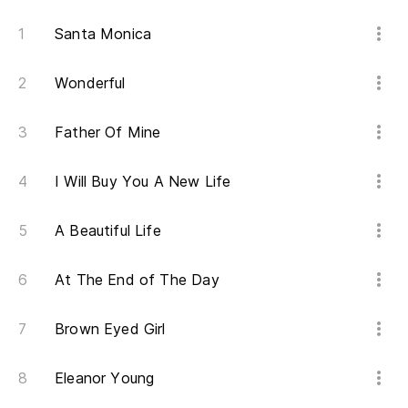
Santa Monica
Me
Yo
Wonderful
(M
Father Of Mine
(Y
I Will Buy You A New Life
Me
A Beautiful Life
Yo
At The End of The Day
( 
( 
Brown Eyed Girl
¡Sí
Eleanor Young