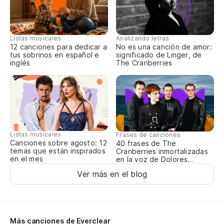
Ta
Ma
Listas musicales
Analizando letras
Po
12 canciones para dedicar a
No es una canción de amor:
tus sobrinos en español e
significado de Linger, de
inglés
The Cranberries
ta
Ha
Do
Listas musicales
Frases de canciones
Canciones sobre agosto: 12
40 frases de The
temas que están inspirados
Cranberries inmortalizadas
Wh
en el mes
en la voz de Dolores
O’Riordan
Ver más en el blog
Me
Yo
¡Sí
Más canciones de Everclear