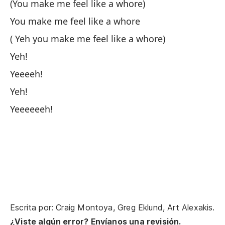
(You make me feel like a whore)
Cu
You make me feel like a whore
( Yeh you make me feel like a whore)
Sí
Yeh!
Yeeeeh!
En
Yeh!
Có
Yeeeeeeh!
Al
So
Al
Escrita por: Craig Montoya, Greg Eklund, Art Alexakis.
Sí
¿Viste algún error? Envíanos una revisión.