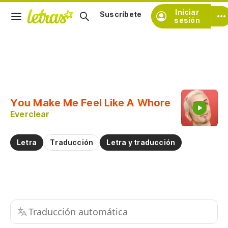
Iniciar
Suscríbete
sesión
Copiar fragmento
Copiar toda la letra
You Make Me Feel Like A Whore
Practicar la pronunciación de
Everclear
Comentar sobre este fragmento
Letra
Traducción
Letra y traducción
Traducción automática