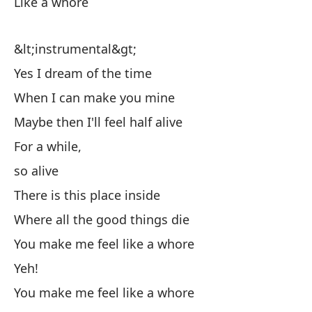
Like a whore
A 
&lt;instrumental&gt;
Yes I dream of the time
Co
When I can make you mine
Li
Maybe then I'll feel half alive
For a while,
Me
so alive
Yo
There is this place inside
Co
Where all the good things die
Li
You make me feel like a whore
Yeh!
Me
You make me feel like a whore
Yo