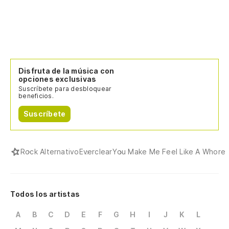
Disfruta de la música con
opciones exclusivas
Suscríbete para desbloquear
beneficios.
Suscríbete
Rock Alternativo
Everclear
You Make Me Feel Like A Whore
Todos los artistas
A
B
C
D
E
F
G
H
I
J
K
L