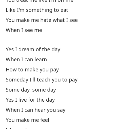
Wh
Like I'm something to eat
A 
You make me hate what I see
When I see me
So
A 
Yes I dream of the day
So
When I can learn
How to make you pay
Someday I'll teach you to pay
Some day, some day
Yes I live for the day
Od
When I can hear you say
Ha
You make me feel
Es