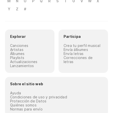
M
N
O
P
Q
R
S
T
U
V
W
X
Y
Z
#
Explorar
Participa
Canciones
Crea tu perfil musical
Artistas
Envía álbumes
Álbumes
Envía letras
Playlists
Correcciones de
Actualizaciones
letras
Lanzamientos
Sobre el sitio web
Ayuda
Condiciones de uso y privacidad
Protección de Datos
Quiénes somos
Normas para envío