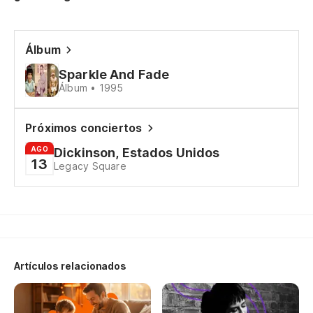
En
Wh
Álbum
Sparkle And Fade
Me
Álbum • 1995
Co
Próximos conciertos
AGO
Dickinson, Estados Unidos
13
Legacy Square
<i
Sí
En
Artículos relacionados
Wh