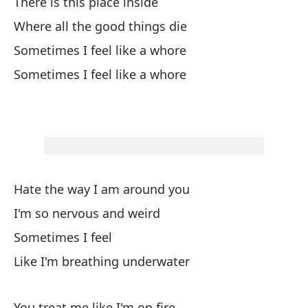
There is this place inside
De
Where all the good things die
Sometimes I feel like a whore
Es
Sometimes I feel like a whore
It
Sí
Ne
Hate the way I am around you
Po
I'm so nervous and weird
Sometimes I feel
Ha
Like I'm breathing underwater
Do
You treat me like I'm on fire