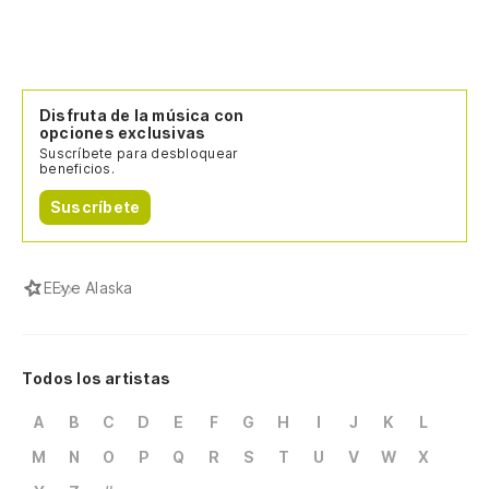
Disfruta de la música con
opciones exclusivas
Suscríbete para desbloquear
beneficios.
Suscríbete
E
Eye Alaska
Todos los artistas
A
B
C
D
E
F
G
H
I
J
K
L
M
N
O
P
Q
R
S
T
U
V
W
X