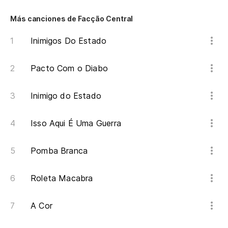
Th
Th
Más canciones de Facção Central
Inimigos Do Estado
La
O 
Pacto Com o Diabo
El
Inimigo do Estado
m
O 
Isso Aqui É Uma Guerra
ma
Pomba Branca
Li
c
Roleta Macabra
Li
A Cor
En