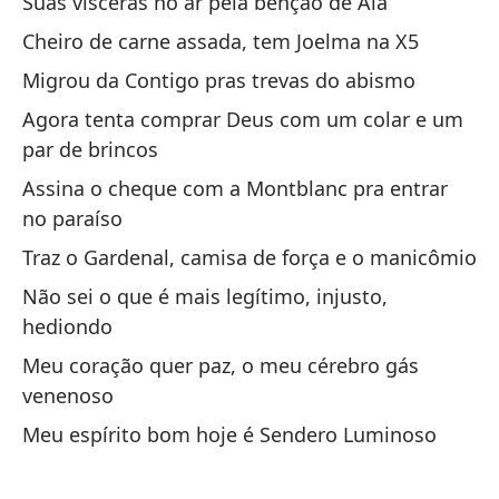
Suas vísceras no ar pela bênção de Alá
Vi
Cheiro de carne assada, tem Joelma na X5
Fa
Migrou da Contigo pras trevas do abismo
po
Agora tenta comprar Deus com um colar e um
De
par de brincos
Ma
Assina o cheque com a Montblanc pra entrar
no paraíso
En
co
Traz o Gardenal, camisa de força e o manicômio
Na
Não sei o que é mais legítimo, injusto,
hediondo
Hu
Meu coração quer paz, o meu cérebro gás
Ch
venenoso
Meu espírito bom hoje é Sendero Luminoso
En
ur