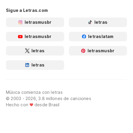
El
cu
Sigue a Letras.com
O 
letrasmusbr
letras
Qu
letrasmusbr
letraslatam
hu
letras
letrasmusbr
Qu
ór
letras
El
O 
Música comienza con letras
© 2003 - 2026, 3.8 millones de canciones
Qu
Hecho con
desde Brasil
hu
Qu
ór