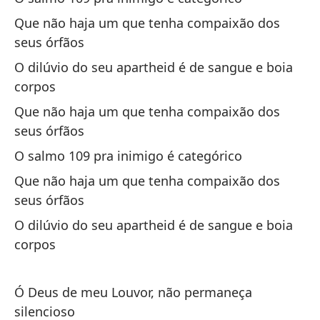
Que não haja um que tenha compaixão dos
seus órfãos
O dilúvio do seu apartheid é de sangue e boia
corpos
Qu
Que não haja um que tenha compaixão dos
hu
seus órfãos
Qu
ór
O salmo 109 pra inimigo é categórico
Que não haja um que tenha compaixão dos
El
seus órfãos
O 
O dilúvio do seu apartheid é de sangue e boia
corpos
Qu
hu
Ó Deus de meu Louvor, não permaneça
Qu
silencioso
ór