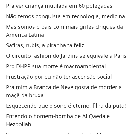
Tu
Pra ver criança mutilada em 60 polegadas
Su
Não temos conquista em tecnologia, medicina
Mas somos o país com mais grifes chiques da
El
América Latina
O 
Safiras, rubis, a piranha tá feliz
El
O circuito fashion do Jardins se equivale a Paris
la
Pro DHPP sua morte é macroambiental
O 
Frustração por eu não ter ascensão social
Pra mim a Branca de Neve gosta de morder a
Es
maçã da bruxa
la
Esquecendo que o sono é eterno, filha da puta!
Es
m
Entendo o homem-bomba de Al Qaeda e
Hezbollah
Pr