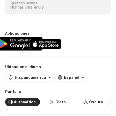
Fi
Quiénes somos
Normas para envío
Da
Qu
hu
Aplicaciones
Qu
ór
El
Ubicación e idioma
O 
Hispanoamérica
Español
Qu
hu
Pantalla
Qu
Automático
Claro
Oscuro
ór