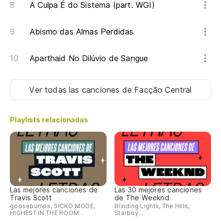
de
A Culpa É do Sistema (part. WGI)
Tr
m
Abismo das Almas Perdidas
Y 
Aparthaid No Dilúvio de Sangue
E 
Ver todas las canciones
de Facção Central
Me
Po
Playlists relacionadas
Es
es
Fi
ro
Las mejores canciones de
Las 30 mejores canciones
Travis Scott
de The Weeknd
Pa
goosebumps, SICKO MODE,
Blinding Lights, The Hills,
HIGHEST IN THE ROOM...
Starboy...
ce