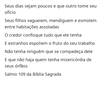
ór
Seus dias sejam poucos e que outro tome seu
ofício
El
cu
Seus filhos vagueiem, mendiguem e esmolem
entre habitações assoladas
O 
O credor confisque tudo que ele tenha
E estranhos espoliem o fruto do seu trabalho
[T
Não tenha ninguém que se compadeça dele
De
E que não haja quem tenha misericórdia de
sa
seus órfãos
Ac
Salmo 109 da Bíblia Sagrada
El
d
Ca