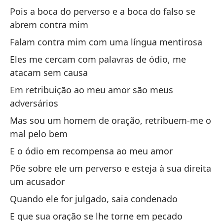
Pois a boca do perverso e a boca do falso se
El
abrem contra mim
cu
Falam contra mim com uma língua mentirosa
O 
Eles me cercam com palavras de ódio, me
atacam sem causa
Qu
hu
Em retribuição ao meu amor são meus
adversários
Qu
ór
Mas sou um homem de oração, retribuem-me o
mal pelo bem
El
E o ódio em recompensa ao meu amor
O 
Põe sobre ele um perverso e esteja à sua direita
um acusador
Qu
hu
Quando ele for julgado, saia condenado
Qu
E que sua oração se lhe torne em pecado