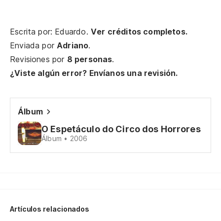
Sa
Sa
Escrita por: Eduardo.
Ver créditos completos.
Enviada por
Adriano
.
El
Revisiones por
8 personas
.
O 
¿Viste algún error? Envíanos una revisión.
Al
ig
Álbum
Lá
O Espetáculo do Circo dos Horrores
Álbum • 2006
Aq
do
Aq
ca
Artículos relacionados
Ch