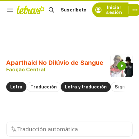
Iniciar
Suscríbete
sesión
Copiar fragmento
Copiar toda la letra
Aparthaid No Dilúvio de Sangue
Practicar la pronunciación de
Facção Central
Comentar sobre este fragmento
Letra
Traducción
Letra y traducción
Significad
Traducción automática