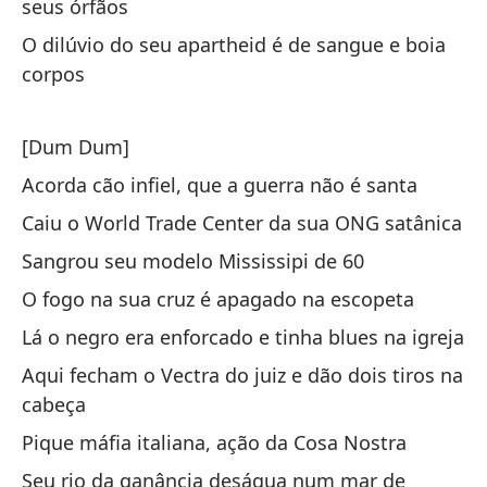
seus órfãos
Pe
Am
O dilúvio do seu apartheid é de sangue e boia
corpos
Ma
Am
[Dum Dum]
Za
Acorda cão infiel, que a guerra não é santa
Sa
Caiu o World Trade Center da sua ONG satânica
El
Sangrou seu modelo Mississipi de 60
Pa
O fogo na sua cruz é apagado na escopeta
O 
Lá o negro era enforcado e tinha blues na igreja
Aqui fecham o Vectra do juiz e dão dois tiros na
Pa
cabeça
Pr
Pique máfia italiana, ação da Cosa Nostra
Fr
Seu rio da ganância deságua num mar de