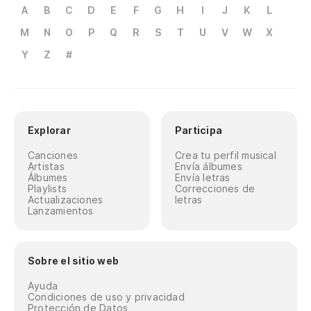
Bi
A
B
C
D
E
F
G
H
I
J
K
L
Be
M
N
O
P
Q
R
S
T
U
V
W
X
Y
Z
#
El
O 
Ju
Explorar
Participa
dí
Canciones
Crea tu perfil musical
Jo
Artistas
Envía álbumes
Álbumes
Envía letras
ac
Playlists
Correcciones de
Actualizaciones
letras
Lanzamientos
De
Da
Sobre el sitio web
Hi
Ayuda
Da
Condiciones de uso y privacidad
Protección de Datos