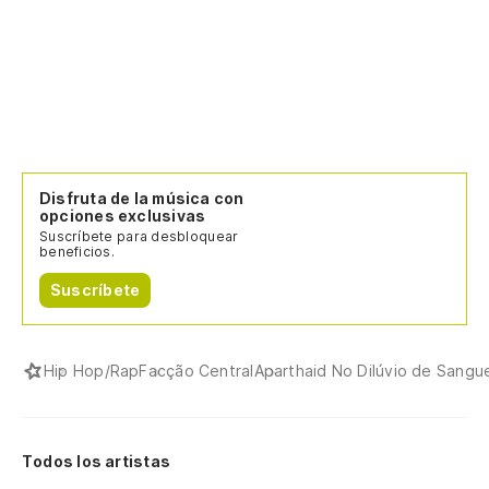
Ho
en
Ho
Al
m
Disfruta de la música con
opciones exclusivas
Ig
Suscríbete para desbloquear
beneficios.
Se
Suscríbete
qu
Vã
Hip Hop/Rap
Facção Central
Aparthaid No Dilúvio de Sangu
Ni
Ne
Todos los artistas