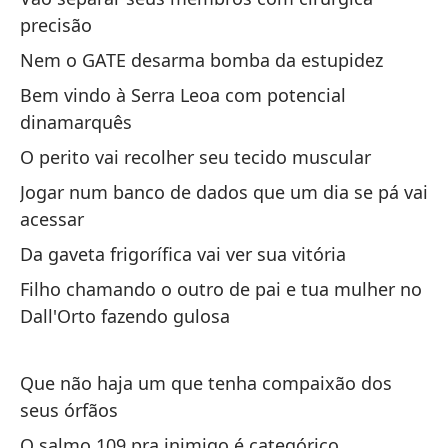
pa
precisão
Nem o GATE desarma bomba da estupidez
Tr
m
Bem vindo à Serra Leoa com potencial
dinamarquês
Tr
O perito vai recolher seu tecido muscular
No
Jogar num banco de dados que um dia se pá vai
Nã
acessar
Da gaveta frigorífica vai ver sua vitória
Mi
Filho chamando o outro de pai e tua mulher no
v
Dall'Orto fazendo gulosa
Me
Mi
Que não haja um que tenha compaixão dos
seus órfãos
Me
O salmo 109 pra inimigo é categórico