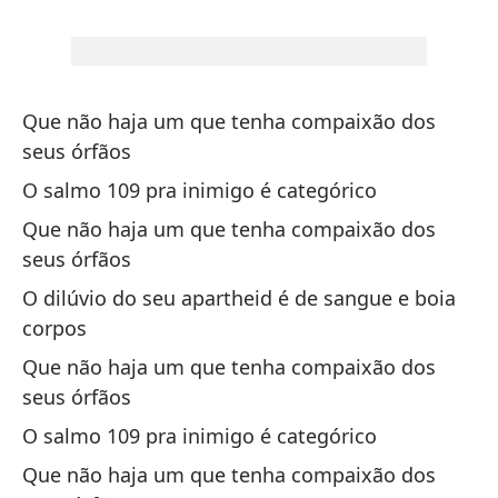
Na
Ho
añ
Que não haja um que tenha compaixão dos
Sa
seus órfãos
O salmo 109 pra inimigo é categórico
Si
la
Que não haja um que tenha compaixão dos
seus órfãos
Se
O dilúvio do seu apartheid é de sangue e boia
Ve
corpos
Pr
Que não haja um que tenha compaixão dos
seus órfãos
No
O salmo 109 pra inimigo é categórico
Nã
Que não haja um que tenha compaixão dos