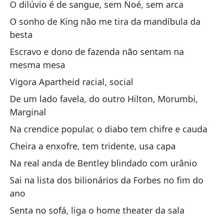
O dilúvio é de sangue, sem Noé, sem arca
ór
O sonho de King não me tira da mandíbula da
besta
Qu
Escravo e dono de fazenda não sentam na
Qu
mesma mesa
Vigora Apartheid racial, social
[E
De um lado favela, do outro Hilton, Morumbi,
Marginal
Qu
hu
Na crendice popular, o diabo tem chifre e cauda
Qu
Cheira a enxofre, tem tridente, usa capa
ór
Na real anda de Bentley blindado com urânio
¡S
Sai na lista dos bilionários da Forbes no fim do
ano
So
Senta no sofá, liga o home theater da sala