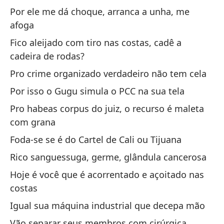
Su
Por ele me dá choque, arranca a unha, me
afoga
Hu
Fico aleijado com tiro nas costas, cadê a
Ch
cadeira de rodas?
Pro crime organizado verdadeiro não tem cela
Mi
Por isso o Gugu simula o PCC na sua tela
Mi
Pro habeas corpus do juiz, o recurso é maleta
Ah
com grana
un
Foda-se se é do Cartel de Cali ou Tijuana
Ag
Rico sanguessuga, germe, glândula cancerosa
br
Hoje é você que é acorrentado e açoitado nas
costas
Fi
el
Igual sua máquina industrial que decepa mão
As
Vão separar seus membros com cirúrgica