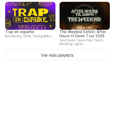
Pr
Po
Po
Trap en español
The Weeknd Setlist: After
Hours til Dawn Tour 2026
Bad Bunny, DUKI, Young Miko...
Sao Paulo, Save Your Tears,
Pa
Blinding Lights...
un
Ver más playlists
Pr
gr
A 
Fo
Ri
Ri