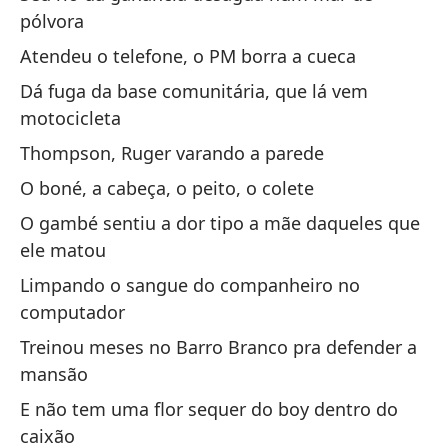
pólvora
Fr
Atendeu o telefone, o PM borra a cueca
Cr
Dá fuga da base comunitária, que lá vem
ma
motocicleta
Pr
Thompson, Ruger varando a parede
da
O boné, a cabeça, o peito, o colete
¡O
O gambé sentiu a dor tipo a mãe daqueles que
Es
ele matou
Limpando o sangue do companheiro no
En
computador
He
Treinou meses no Barro Branco pra defender a
En
mansão
Tu
E não tem uma flor sequer do boy dentro do
Al
caixão