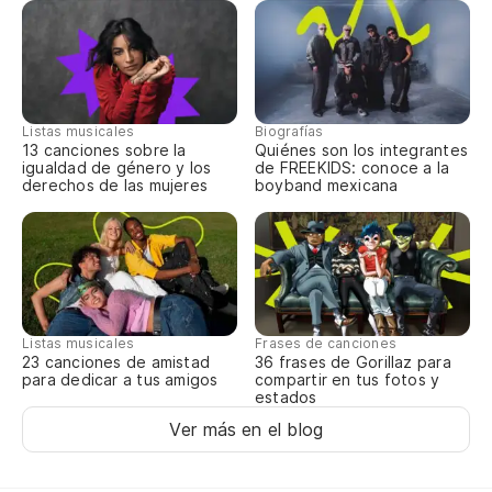
No
Pi
Tu
Listas musicales
Biografías
pó
13 canciones sobre la
Quiénes son los integrantes
igualdad de género y los
de FREEKIDS: conoce a la
derechos de las mujeres
boyband mexicana
Se
Co
in
At
Listas musicales
Frases de canciones
23 canciones de amistad
36 frases de Gorillaz para
Da
para dedicar a tus amigos
compartir en tus fotos y
m
estados
Ver más en el blog
Dá