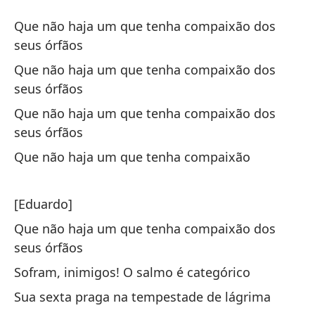
Ap
Que não haja um que tenha compaixão dos
Ap
seus órfãos
Que não haja um que tenha compaixão dos
Qu
seus órfãos
hu
Que não haja um que tenha compaixão dos
Qu
seus órfãos
ór
Que não haja um que tenha compaixão
Qu
hu
[Eduardo]
Qu
Que não haja um que tenha compaixão dos
ór
seus órfãos
Qu
Sofram, inimigos! O salmo é categórico
hu
Sua sexta praga na tempestade de lágrima
Qu