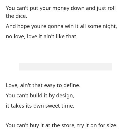
Yo
You can't put your money down and just roll
the dice.
qu
ru
And hope you're gonna win it all some night,
Th
no love, love it ain't like that.
no
no 
El
Love, ain't that easy to define.
Lo
You can't build it by design,
No
it takes its own sweet time.
Yo
You can't buy it at the store, try it on for size.
to