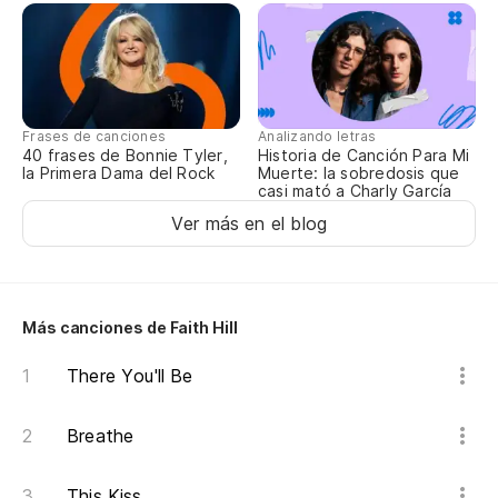
Lo
Oh
Frases de canciones
Analizando letras
No
40 frases de Bonnie Tyler,
Historia de Canción Para Mi
la Primera Dama del Rock
Muerte: la sobredosis que
casi mató a Charly García
Co
Ver más en el blog
Li
Más canciones de Faith Hill
Oh
There You'll Be
Co
Breathe
oh
This Kiss