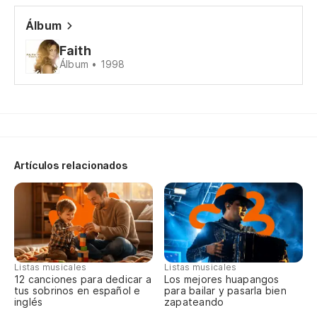
Álbum
Am
Faith
Álbum • 1998
Lov
No
Ca
Artículos relacionados
de
to
no
no 
Listas musicales
Listas musicales
12 canciones para dedicar a
Los mejores huapangos
tus sobrinos en español e
para bailar y pasarla bien
A
inglés
zapateando