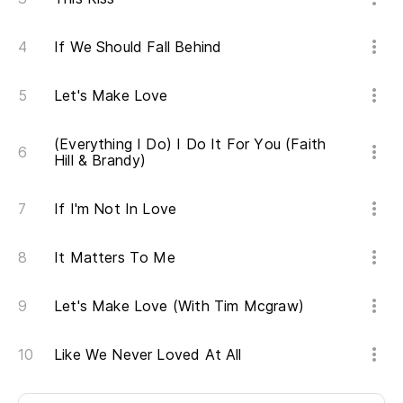
oh
If We Should Fall Behind
(D
Let's Make Love
(Everything I Do) I Do It For You (Faith
Hill & Brandy)
If I'm Not In Love
It Matters To Me
Let's Make Love (With Tim Mcgraw)
Like We Never Loved At All