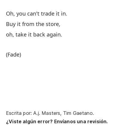
Lo
Oh, you can't trade it in.
Buy it from the store,
No
oh, take it back again.
Yo
to
(Fade)
No
pa
Yo
Ll
Escrita por: A.j. Masters, Tim Gaetano.
Bri
¿Viste algún error? Envíanos una revisión.
el