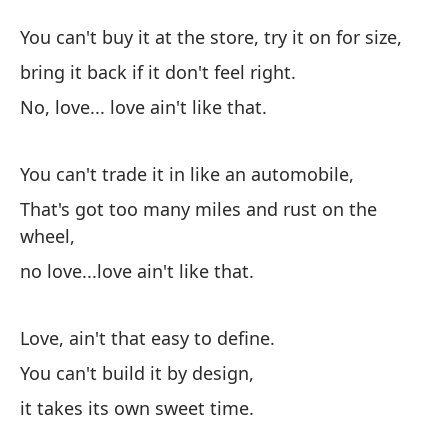
El
You can't buy it at the store, try it on for size,
Lo
bring it back if it don't feel right.
No, love... love ain't like that.
No
pa
You can't trade it in like an automobile,
Yo
That's got too many miles and rust on the
ll
wheel,
bri
no love...love ain't like that.
No
Love, ain't that easy to define.
No,
You can't build it by design,
it takes its own sweet time.
No