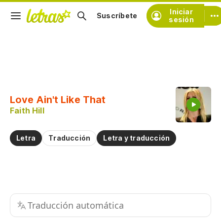
Iniciar
Suscríbete
sesión
Copiar fragmento
Copiar toda la letra
Love Ain't Like That
Practicar la pronunciación de
Faith Hill
Comentar sobre este fragmento
Letra
Traducción
Letra y traducción
Traducción automática