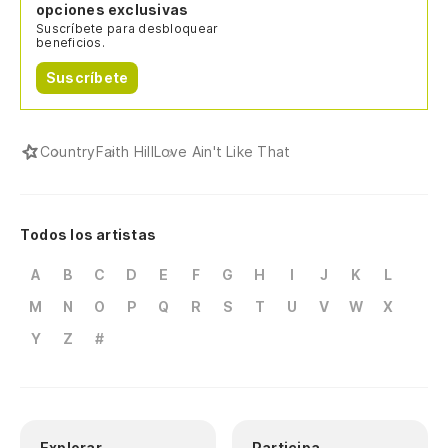
opciones exclusivas
Suscríbete para desbloquear
beneficios.
Suscríbete
Country
Faith Hill
Love Ain't Like That
Todos los artistas
A
B
C
D
E
F
G
H
I
J
K
L
M
N
O
P
Q
R
S
T
U
V
W
X
Y
Z
#
Explorar
Participa