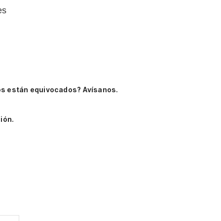
es
os están equivocados? Avísanos.
ión.