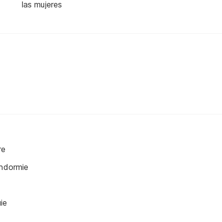
las mujeres
re
endormie
ie