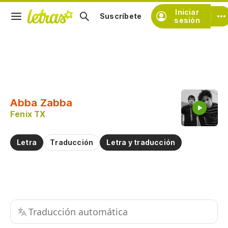
Iniciar
Suscríbete
sesión
Copiar fragmento
Copiar toda la letra
Abba Zabba
Practicar la pronunciación de
Fenix TX
Comentar sobre este fragmento
Letra
Traducción
Letra y traducción
Traducción automática