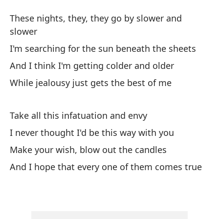
A
These nights, they, they go by slower and
A
slower
I'm searching for the sun beneath the sheets
Es
And I think I'm getting colder and older
Th
While jealousy just gets the best of me
Bu
Take all this infatuation and envy
I'
I never thought I'd be this way with you
Y 
Make your wish, blow out the candles
An
And I hope that every one of them comes true
Mi
Wh