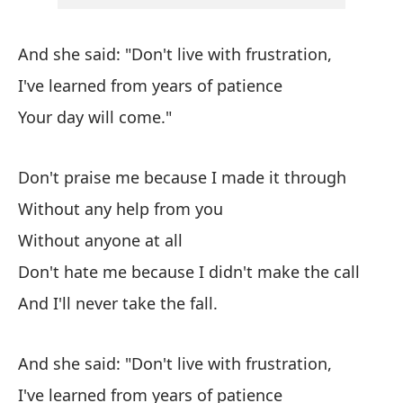
To
And she said: "Don't live with frustration,
Ta
I've learned from years of patience
Nu
Your day will come."
I 
Don't praise me because I made it through
Pi
Without any help from you
Ma
Without anyone at all
Y 
Don't hate me because I didn't make the call
re
And I'll never take the fall.
An
And she said: "Don't live with frustration,
I've learned from years of patience