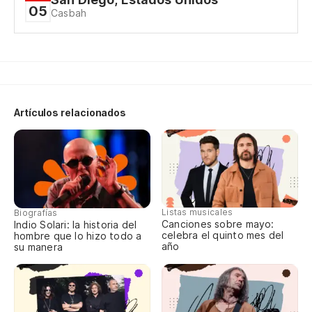
Si
05
Casbah
No
Do
Y 
Artículos relacionados
Y 
An
Listas musicales
Biografías
He
Canciones sobre mayo:
Indio Solari: la historia del
celebra el quinto mes del
hombre que lo hizo todo a
I'
año
su manera
Tu