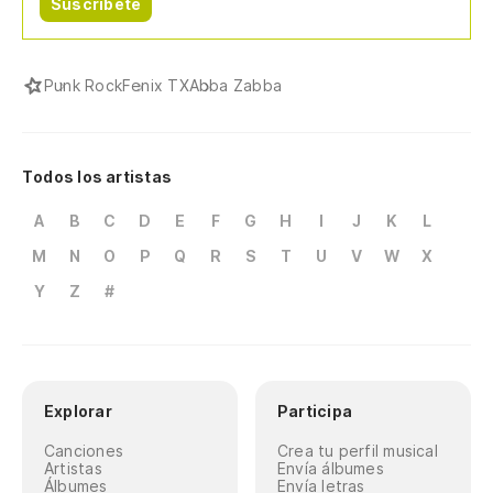
Suscríbete
Punk Rock
Fenix TX
Abba Zabba
Todos los artistas
A
B
C
D
E
F
G
H
I
J
K
L
M
N
O
P
Q
R
S
T
U
V
W
X
Y
Z
#
Explorar
Participa
Canciones
Crea tu perfil musical
Artistas
Envía álbumes
Álbumes
Envía letras