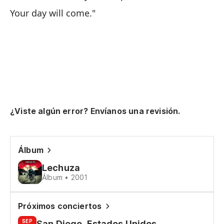
Your day will come."
Y 
An
He
I'
¿Viste algún error? Envíanos una revisión.
Tu
Álbum
No
Lechuza
Do
Álbum • 2001
Si
Próximos conciertos
SEP
San Diego, Estados Unidos