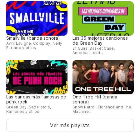
Smallville (banda sonora)
Las 35 mejores canciones
de Green Day
Avril Lavigne, Coldplay, Nelly
Furtado y otros
21 Guns, Basket Case,
American Idiot...
Las bandas más famosas de
One Tree Hill (banda
punk rock
sonora)
Green Day, Sex Pistols,
Snow Patrol, Florence and The
Ramones y otros
Machine..
Ver más playlists