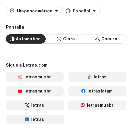
Hispanoamérica
Español
Pantalla
Automático
Claro
Oscuro
Sigue a Letras.com
letrasmusbr
letras
letrasmusbr
letraslatam
letras
letrasmusbr
letras