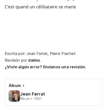
C'est quand un célibataire se marie
No
gr
J'
So
Je
Escrita por: Jean Ferrat, Pierre Frachet.
Revisión por
dalmo
.
¿Viste algún error? Envíanos una revisión.
Álbum
Ra
Jean Ferrat
Tu
Álbum • 1961
Do