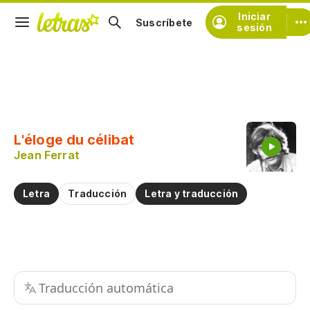
Iniciar
Suscríbete
sesión
Copiar fragmento
Copiar toda la letra
L'éloge du célibat
Practicar la pronunciación de
Jean Ferrat
Comentar sobre este fragmento
Letra
Traducción
Letra y traducción
Traducción automática