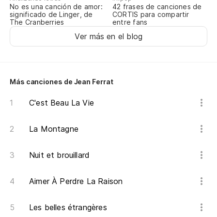
Y 
No es una canción de amor:
42 frases de canciones de
significado de Linger, de
CORTIS para compartir
Et
The Cranberries
entre fans
Ver más en el blog
Su
Sa
Más canciones de Jean Ferrat
Cu
C'est Beau La Vie
Qu
La Montagne
Co
Co
Nuit et brouillard
A 
Aimer À Perdre La Raison
À 
Les belles étrangères