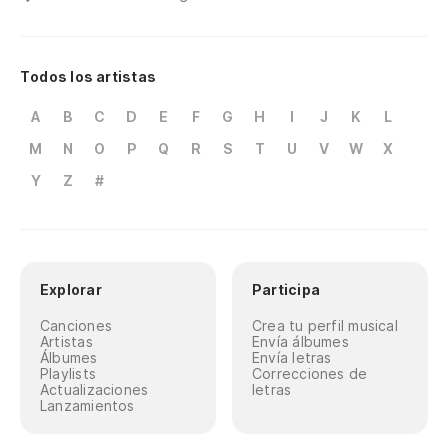
Todos los artistas
A
B
C
D
E
F
G
H
I
J
K
L
M
N
O
P
Q
R
S
T
U
V
W
X
Y
Z
#
Explorar
Participa
Canciones
Crea tu perfil musical
Artistas
Envía álbumes
Álbumes
Envía letras
Playlists
Correcciones de
Actualizaciones
letras
Lanzamientos