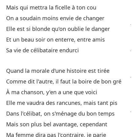
Mais qui mettra la ficelle à ton cou
To
On a soudain moins envie de changer
Je
Elle est si blonde qu'on oublie le danger
Lo
Et un beau soir on enterre, entre amis
Je
Sa vie de célibataire endurci
La
Quand la morale d'une histoire est tirée
J'
Comme dit l'autre, il faut la boire de bon gré
Es
À ma chanson, y'en a une que voici
ci
Elle me vaudra des rancunes, mais tant pis
Je
Dans l'célibat, on s'ménage du bon temps
Mais son plus bel avantage, cependant
En
Ma femme dira pas l'contraire, je parie
Da