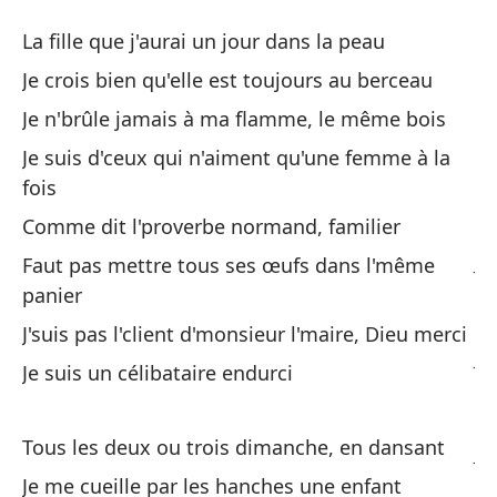
El
La fille que j'aurai un jour dans la peau
L'
Je crois bien qu'elle est toujours au berceau
Je n'brûle jamais à ma flamme, le même bois
La
Je suis d'ceux qui n'aiment qu'une femme à la
La
fois
Cr
Comme dit l'proverbe normand, familier
Je
Faut pas mettre tous ses œufs dans l'même
panier
Nu
J'suis pas l'client d'monsieur l'maire, Dieu merci
Je
Je suis un célibataire endurci
So
Tous les deux ou trois dimanche, en dansant
Je
Je me cueille par les hanches une enfant