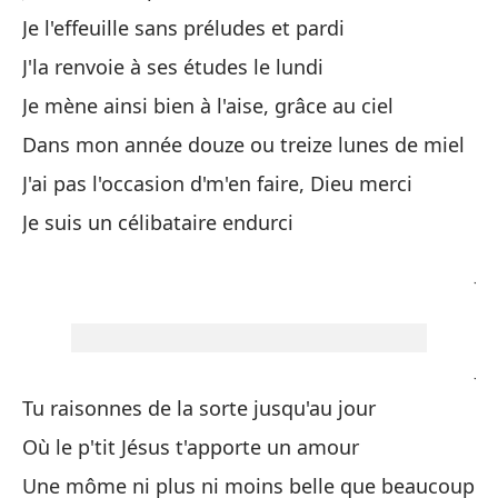
Co
Je l'effeuille sans préludes et pardi
Co
J'la renvoie à ses études le lundi
Je mène ainsi bien à l'aise, grâce au ciel
No
ca
Dans mon année douze ou treize lunes de miel
Fa
J'ai pas l'occasion d'm'en faire, Dieu merci
Je suis un célibataire endurci
No
J'
So
Je
Tu raisonnes de la sorte jusqu'au jour
Ca
Où le p'tit Jésus t'apporte un amour
To
Une môme ni plus ni moins belle que beaucoup