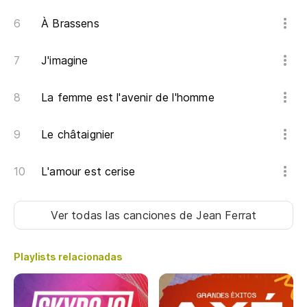
El
À Brassens
El
J'imagine
Cu
Da
La femme est l'avenir de l'homme
Pe
Le châtaignier
Ma
L'amour est cerise
Ap
Ma
Ver todas las canciones
de Jean Ferrat
Es
Playlists relacionadas
C'