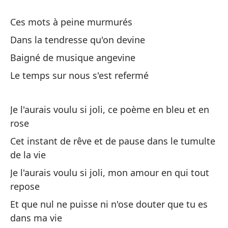
Un
Ces mots à peine murmurés
Un
Dans la tendresse qu'on devine
Baigné de musique angevine
Lo
Le temps sur nous s'est refermé
On
Je l'aurais voulu si joli, ce poème en bleu et en
rose
Cet instant de rêve et de pause dans le tumulte
de la vie
Es
Je l'aurais voulu si joli, mon amour en qui tout
Ec
repose
ro
Et que nul ne puisse ni n'ose douter que tu es
dans ma vie
Cá