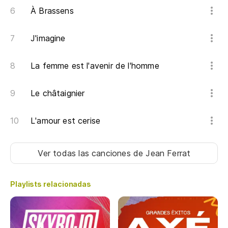
La
À Brassens
L'
J'imagine
La femme est l'avenir de l'homme
Le châtaignier
L'amour est cerise
Ver todas las canciones
de Jean Ferrat
Playlists relacionadas