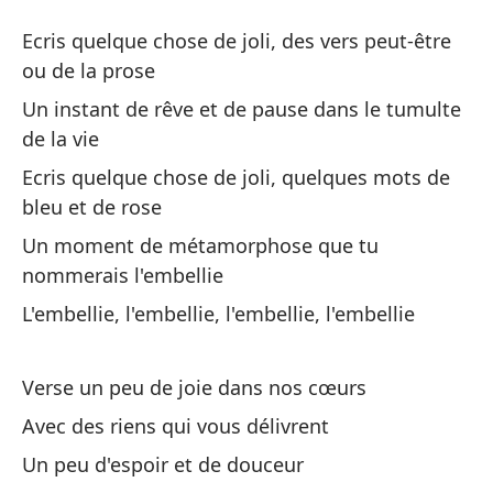
Em
Ecris quelque chose de joli, des vers peut-être
L'
ou de la prose
Un instant de rêve et de pause dans le tumulte
Es
de la vie
Ec
Ecris quelque chose de joli, quelques mots de
la
bleu et de rose
Un moment de métamorphose que tu
Un
nommerais l'embellie
de
L'embellie, l'embellie, l'embellie, l'embellie
Un
vi
Verse un peu de joie dans nos cœurs
Es
ro
Avec des riens qui vous délivrent
Ec
Un peu d'espoir et de douceur
de