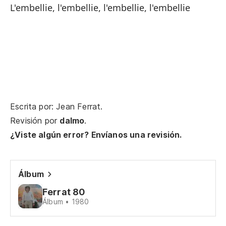
h
L'embellie, l'embellie, l'embellie, l'embellie
Ch
l'
Es
en
Ec
re
Escrita por: Jean Ferrat.
Revisión por
dalmo
.
En
¿Viste algún error? Envíanos una revisión.
ce
La
la
Álbum
Ferrat 80
La
Álbum • 1980
L'