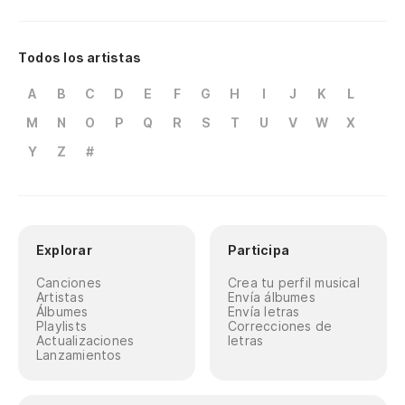
Todos los artistas
A
B
C
D
E
F
G
H
I
J
K
L
M
N
O
P
Q
R
S
T
U
V
W
X
Y
Z
#
Explorar
Participa
Canciones
Crea tu perfil musical
Artistas
Envía álbumes
Álbumes
Envía letras
Playlists
Correcciones de
Actualizaciones
letras
Lanzamientos