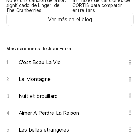
No es una canción de amor:
42 frases de canciones de
Je
significado de Linger, de
CORTIS para compartir
The Cranberries
entre fans
Ver más en el blog
Es
de
Ce
vi
Más canciones de Jean Ferrat
Me
C'est Beau La Vie
am
La Montagne
Je
Nuit et brouillard
Y 
es
Aimer À Perdre La Raison
Et
ma
Les belles étrangères