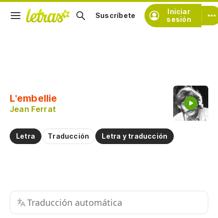
Iniciar
Suscríbete
sesión
Copiar fragmento
Copiar toda la letra
L'embellie
Practicar la pronunciación de
Jean Ferrat
Comentar sobre este fragmento
Letra
Traducción
Letra y traducción
Traducción automática