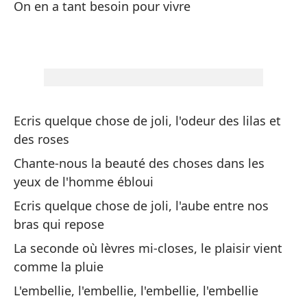
On en a tant besoin pour vivre
Un
ll
Un
l'
Ecris quelque chose de joli, l'odeur des lilas et
La
des roses
L'
Chante-nous la beauté des choses dans les
yeux de l'homme ébloui
De
Ecris quelque chose de joli, l'aube entre nos
co
bras qui repose
Ve
La seconde où lèvres mi-closes, le plaisir vient
comme la pluie
Si
L'embellie, l'embellie, l'embellie, l'embellie
Av