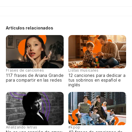
Es
Ce
Artículos relacionados
En
Da
Ba
Frases de canciones
Listas musicales
Ba
117 frases de Ariana Grande
12 canciones para dedicar a
para compartir en las redes
tus sobrinos en español e
inglés
El
Le
Me
po
Analizando letras
#kpop